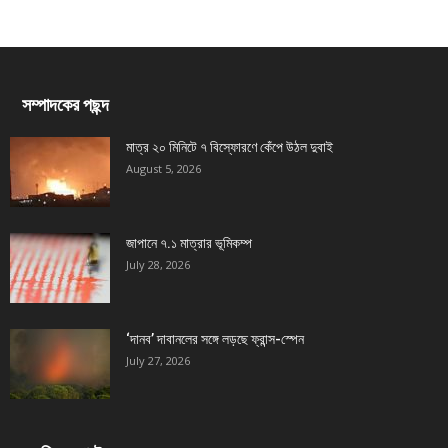
সম্পাদকের পছন্দ
মাত্র ২০ মিনিটে ৭ বিস্ফোরণে কেঁপে উঠল দুবাই
August 5, 2026
জাপানে ৭.১ মাত্রার ভূমিকম্প
July 28, 2026
‘দানব’ দাবানলের সঙ্গে লড়ছে ফ্রান্স-স্পেন
July 27, 2026