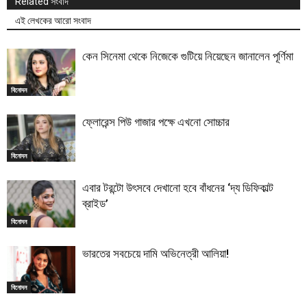
Related সংবাদ
এই লেখকের আরো সংবাদ
কেন সিনেমা থেকে নিজেকে গুটিয়ে নিয়েছেন জানালেন পূর্ণিমা
বিনোদন
ফ্লোরেন্স পিউ গাজার পক্ষে এখনো সোচ্চার
বিনোদন
এবার টরন্টো উৎসবে দেখানো হবে বাঁধনের ‘দ্য ডিফিকাল্ট
ব্রাইড’
বিনোদন
ভারতের সবচেয়ে দামি অভিনেত্রী আলিয়া!
বিনোদন