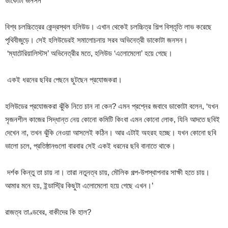
ডাকোটা জনসন
বিশ্ব চলচ্চিত্রের কেন্দ্রস্থল হলিউড। এখান থেকেই চলচ্চিত্র শিল্প বিস্তৃতি লাভ করেছে
পৃথিবীজুড়ে। সেই হলিউডেরই সমালোচনায় সরব অভিনেত্রী ডাকোটা জনসন।
‘ম্যাটেরিয়ালিস্টস’ অভিনেত্রীর মতে, হলিউড ‘এলোমেলো’ হয়ে গেছে।
একই ধরনের ছবির পেছনে ছুটছেন প্রযোজকরা।
হলিউডের প্রযোজকরা ঝুঁকি নিতে চান না কেন? এমন প্রশ্নের জবাবে ডাকোটা বলেন, ‘যখন
সৃজনশীল কাজের সিদ্ধান্ত নেয় কোনো কমিটি কিংবা এমন কোনো লোক, যিনি আদতে ছবিই
দেখেন না, তখন ঝুঁকি নেওয়া আসলেই কঠিন। আর এটাই অহরহ হচ্ছে। যখন কোনো ছবি
ভালো চলে, প্রতিষ্ঠানগুলো বারবার সেই একই ধরনের ছবি বানাতে থাকে।
দর্শক কিন্তু তা চায় না। তারা নতুনত্ব চায়, মৌলিক গল্প-উপস্থাপনার সাক্ষী হতে চায়।
আমার মনে হয়, ইন্ডাস্ট্রি কিছুটা এলোমেলো হয়ে গেছে এখন।’
রাজত্ব তাণ্ডবের, বাকীদের কি হাল?