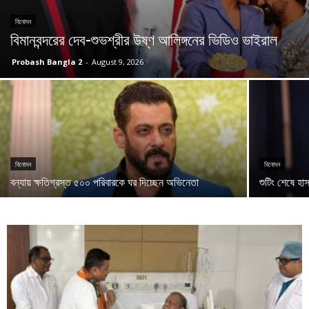
বিনোদন
বিমানবন্দরের দেব-শুভশ্রীর উষ্ণ আলিঙ্গনের ভিডিও ভাইরাল
Probash Bangla 2
-
August 9, 2026
বিনোদন
বিনোদন
বন্যায় ক্ষতিগ্রস্ত ৫০০ পরিবারকে ঘর দিচ্ছেন অভিনেতা
শুটিং শেষে হ