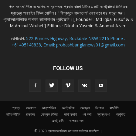
প্রবাসবাংলানিউজ এ আপনাকে স্বাগতম, প্রবাস বাংলা নিউজ একটি অস্ট্রেলিয়া ভিত্তিক
স্বাতন্ত্র্য অনলাইন নিউজ পোর্টাল। ” বিশ্বজুড়ে বাংলাদেশ” স্লোগানে যার যাত্রা শুরু।
প্রবাসবাংলানিউজ আপনার ভালোলাগার প্রতিচ্ছবি। [ Founder : Md Iqbal Eusuf & S
M Aminul Wrubel ] Editors : Dilruba Yasmin & Anamul Azam
যোগাযোগ:
522 Princes Highway, Rockdale NSW 2216 Phone :
+61405148838, Email: probashbanglanews01@gmail.com
FOLLOW US
প্রচ্ছদ
বাংলাদেশ
আন্তর্জাতিক
অস্ট্রেলিয়া
খেলাধুলা
বিনোদন
রাজনীতি
লাইফ স্টাইল
রান্নাঘর
সোশ্যাল মিডিয়া
জানা অজানা
ধর্ম কথা
স্বাস্থ্য কথা
প্রযুক্তি
একটু হাসি
আপনার লেখা
© 2023 প্রবাসবাংলানিউজ.কম দ্বারা সর্বসত্ত্ব সংরক্ষিত ।