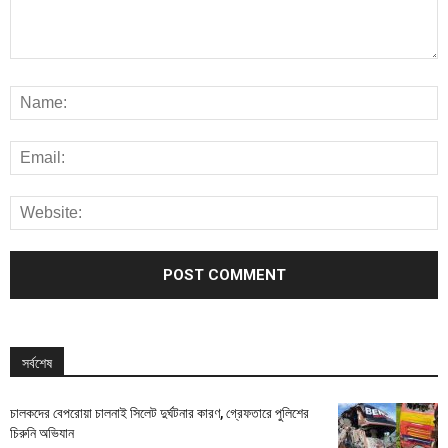
সর্বশেষ
চালকদের বেপরোয়া চালনাই সিলেট দুর্ঘটনার কারণ, গ্রেফতারে পুলিশের
চিরুনি অভিযান