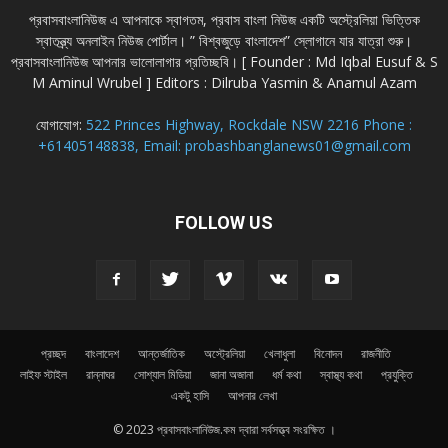
প্রবাসবাংলানিউজ এ আপনাকে স্বাগতম, প্রবাস বাংলা নিউজ একটি অস্ট্রেলিয়া ভিত্তিক
স্বাতন্ত্র্য অনলাইন নিউজ পোর্টাল। ” বিশ্বজুড়ে বাংলাদেশ” স্লোগানে যার যাত্রা শুরু।
প্রবাসবাংলানিউজ আপনার ভালোলাগার প্রতিচ্ছবি। [ Founder : Md Iqbal Eusuf & S
M Aminul Wrubel ] Editors : Dilruba Yasmin & Anamul Azam
যোগাযোগ:
522 Princes Highway, Rockdale NSW 2216 Phone :
+61405148838, Email: probashbanglanews01@gmail.com
FOLLOW US
প্রচ্ছদ
বাংলাদেশ
আন্তর্জাতিক
অস্ট্রেলিয়া
খেলাধুলা
বিনোদন
রাজনীতি
লাইফ স্টাইল
রান্নাঘর
সোশ্যাল মিডিয়া
জানা অজানা
ধর্ম কথা
স্বাস্থ্য কথা
প্রযুক্তি
একটু হাসি
আপনার লেখা
© 2023 প্রবাসবাংলানিউজ.কম দ্বারা সর্বসত্ত্ব সংরক্ষিত ।