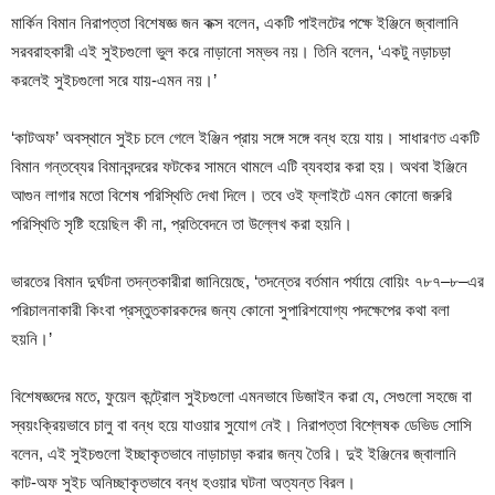
মার্কিন বিমান নিরাপত্তা বিশেষজ্ঞ জন কক্স বলেন, একটি পাইলটের পক্ষে ইঞ্জিনে জ্বালানি
সরবরাহকারী এই সুইচগুলো ভুল করে নাড়ানো সম্ভব নয়। তিনি বলেন, ‘একটু নড়াচড়া
করলেই সুইচগুলো সরে যায়-এমন নয়।’
‘কাটঅফ’ অবস্থানে সুইচ চলে গেলে ইঞ্জিন প্রায় সঙ্গে সঙ্গে বন্ধ হয়ে যায়। সাধারণত একটি
বিমান গন্তব্যের বিমানবন্দরের ফটকের সামনে থামলে এটি ব্যবহার করা হয়। অথবা ইঞ্জিনে
আগুন লাগার মতো বিশেষ পরিস্থিতি দেখা দিলে। তবে ওই ফ্লাইটে এমন কোনো জরুরি
পরিস্থিতি সৃষ্টি হয়েছিল কী না, প্রতিবেদনে তা উল্লেখ করা হয়নি।
ভারতের বিমান দুর্ঘটনা তদন্তকারীরা জানিয়েছে, ‘তদন্তের বর্তমান পর্যায়ে বোয়িং ৭৮৭–৮–এর
পরিচালনাকারী কিংবা প্রস্তুতকারকদের জন্য কোনো সুপারিশযোগ্য পদক্ষেপের কথা বলা
হয়নি।’
বিশেষজ্ঞদের মতে, ফুয়েল কন্ট্রোল সুইচগুলো এমনভাবে ডিজাইন করা যে, সেগুলো সহজে বা
স্বয়ংক্রিয়ভাবে চালু বা বন্ধ হয়ে যাওয়ার সুযোগ নেই। নিরাপত্তা বিশ্লেষক ডেভিড সোসি
বলেন, এই সুইচগুলো ইচ্ছাকৃতভাবে নাড়াচাড়া করার জন্য তৈরি। দুই ইঞ্জিনের জ্বালানি
কাট-অফ সুইচ অনিচ্ছাকৃতভাবে বন্ধ হওয়ার ঘটনা অত্যন্ত বিরল।