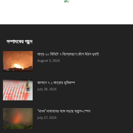
সম্পাদকের পছন্দ
মাত্র ২০ মিনিটে ৭ বিস্ফোরণে কেঁপে উঠল দুবাই
August 5, 2026
জাপানে ৭.১ মাত্রার ভূমিকম্প
July 28, 2026
‘দানব’ দাবানলের সঙ্গে লড়ছে ফ্রান্স-স্পেন
July 27, 2026