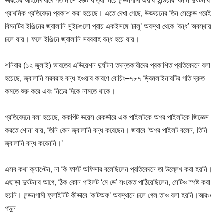
ভারতের আহমেদাবাদে গত মাসে ২৬০ যাত্রী নিয়ে লন্ডনগামী এয়ার ইন্ডিয়ার বিমান দুর্ঘটনার
প্রাথমিক প্রতিবেদন প্রকাশ করা হয়েছে। এতে দেখা গেছে, উড্ডয়নের তিন সেকেন্ড পরেই
বিমনটির ইঞ্জিনের জ্বালানি সুইচগুলো প্রায় একইসঙ্গে ‘চালু’ অবস্থা থেকে ‘বন্ধ’ অবস্থায়
চলে যায়। ফলে ইঞ্জিনে জ্বালানি সরবরাহ বন্ধ হয়ে যায়।
শনিবার (১২ জুলাই) ভারতের এভিয়েশন দুর্ঘটনা তদন্তকারীদের প্রকাশিত প্রতিবেদনে বলা
হয়েছে, জ্বালানি সরবরাহ বন্ধ হওয়ার কারণে বোয়িং–৭৮৭ ড্রিমলাইনারটির গতি দ্রুত
কমতে শুরু করে এবং নিচের দিকে নামতে থাকে।
প্রতিবেদনে বলা হয়েছে, ককপিট ভয়েস রেকর্ডারে এক পাইলটকে অপর পাইলটকে জিজ্ঞেস
করতে শোনা যায়, তিনি কেন জ্বালানি বন্ধ করেছেন। জবাবে ‘অপর পাইলট বলেন, তিনি
জ্বালানি বন্ধ করেননি।’
এসব কথা ক্যাপ্টেন, না কি ফার্স্ট অফিসার বলেছিলেন প্রতিবেদনে তা উল্লেখ করা হয়নি।
এছাড়া দুর্ঘটনার আগে, ঠিক কোন পাইলট ‘মে ডে’ সংকেত পাঠিয়েছিলেন, সেটিও স্পষ্ট করা
হয়নি। লন্ডনগামী ফ্লাইটটি কীভাবে ‘কাটঅফ’ অবস্থানে চলে গেল তাও বলা হয়নি।আরও
পড়ুন