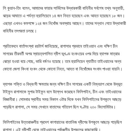
লি কুয়ান-তিং বলেন, আমাদের ফায়ার সার্ভিসের উদ্ধারকারী বাহিনীর সর্বশেষ তথ্য অনুযায়ী,
ঝড়ের আঘাতে এ পর্যন্ত হুয়ালিয়েনে ১৪ জন নিহত হয়েছেন এবং আহত হয়েছেন ১৮ জন।
এছাড়া এখনও কমপক্ষে ১২৪ জন নিখোঁজ অবস্থায় আছেন। তাদের সন্ধান পেতে উদ্ধাকারী
বাহিনীর তৎপরতা চলছে।
প্রতিবেদনে বার্তাসংস্থা রয়টার্স জানিয়েছে, রাগাসার প্রভাবে তাইওয়ান এবং দক্ষিণ চীন
সাগরের তীরবর্তী অপর স্বায়ত্বশাসিত দ্বীপ ভূখণ্ড হংকংয়ের ওপর দিয়ে ব্যাপক মাত্রার
ঝেড়ো হওয়া বয়ে গেছে, ভারি বর্ষণও হয়েছে। তবে হুয়ালিয়েন ব্যাতীত তাইওয়ানের অন্য
কোনো জেলা কিংবা হংকং থেকে কোনো নিহত, আহত বা নিখোঁজের সংবাদ পাওয়া যায়নি।
ব্যাপক শক্তি ও বিধ্বংসী ক্ষমতার জন্য দক্ষিণ চীন সাগরের একটি নিম্নচাপ থেকে উদ্ভূত
টাইফুন রাগাসাকে সুপার টাইফুন বলে উল্লেখ করেছেন ফিলিপাইন, চীন এবং তাইওয়ানের
বিজ্ঞানীরা। সোমবার স্থানীয় সময় বিকাল ৩টার দিকে যখন ফিলিপাইনের উপকূলে আছড়ে
পড়েছিল রাগাসা, সে সময় সেখানে বাতাসের গতিবেগ ছিল ঘণ্টায় ২৩০ কিলোমিটার।
ফিলিপাইনের উত্তরাঞ্চলীয় প্রদেশ কাগায়ানের বাতানিজ দ্বীপের উপকূলে আছড়ে পড়েছিল
রাগাসা। এই দ্বীপটি থেকে তাইওয়ানের পূর্বাঞ্চলীয় উপকূলের কাছাকাছি।