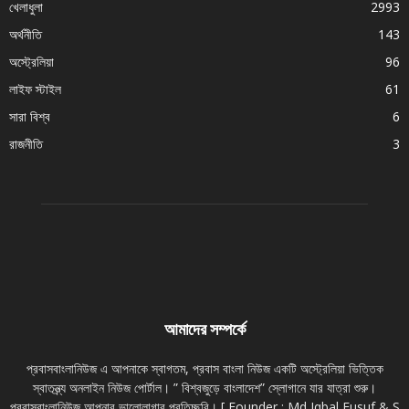
খেলাধুলা
2993
অর্থনীতি
143
অস্ট্রেলিয়া
96
লাইফ স্টাইল
61
সারা বিশ্ব
6
রাজনীতি
3
আমাদের সম্পর্কে
প্রবাসবাংলানিউজ এ আপনাকে স্বাগতম, প্রবাস বাংলা নিউজ একটি অস্ট্রেলিয়া ভিত্তিক
স্বাতন্ত্র্য অনলাইন নিউজ পোর্টাল। ” বিশ্বজুড়ে বাংলাদেশ” স্লোগানে যার যাত্রা শুরু।
প্রবাসবাংলানিউজ আপনার ভালোলাগার প্রতিচ্ছবি। [ Founder : Md Iqbal Eusuf & S