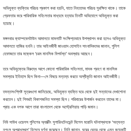
অভিযুক্ত ব্যক্তির পরিচয় প্রকাশ করা হয়নি, যাতে নিহতদের পরিচয় সুরক্ষিত থাকে। তাকে
গ্রেফতার করে পারিবারিক সহিংসতার মাধ্যমে হত্যার তিনটি অভিযোগে অভিযুক্ত করা
হয়েছে।
মঙ্গলবার ক্যাম্পবেলটাউন আদালতে মামলাটি সংক্ষিপ্তভাবে উপস্থাপন করা হলেও অভিযুক্ত
আদালতে হাজির হননি। তার আইনজীবী জাওয়াদ হোসাইন সাংবাদিকদের জানান, পুলিশ
হেফাজতে তার মক্কেল ‘চরম মানসিক বিপর্যস্ত’ অবস্থায় আছেন।
তবে অভিযুক্তের বিরুদ্ধে আগে কোনো পারিবারিক সহিংসতা, মাদক গ্রহণ বা মানসিক
সমস্যার ইতিহাস ছিল কিনা—সে বিষয়ে মন্তব্য করতে অস্বীকৃতি জানান আইনজীবী।
তদন্তসংশ্লিষ্ট সূত্রগুলো জানিয়েছে, অভিযুক্ত ব্যক্তি ঘরে থেকে দুই সন্তানের দেখাশোনা
করতেন। দুই শিশুরই বিকাশজনিত সমস্যা ছিল। পরিবারের উপার্জন করতেন তাদের মা।
প্রায় এক দশক আগে তারা বাংলাদেশ থেকে অস্ট্রেলিয়ায় পাড়ি জমান।
নিউ সাউথ ওয়েলস পুলিশের অ্যাক্টিং সুপারিনটেনডেন্ট মিশেল মরোনি ঘটনাস্থলকে ‘অত্যন্ত
নৃশংস অপরাধস্থল’ হিসেবে বর্ণনা করেছেন। তিনি জানান, ঘরের ভেতর থেকে এমন কয়েকটি