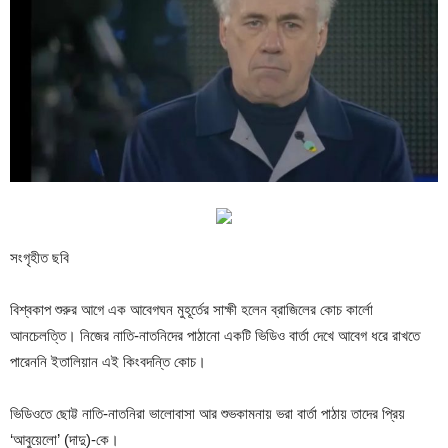
সংগৃহীত ছবি
বিশ্বকাপ শুরুর আগে এক আবেগঘন মুহূর্তের সাক্ষী হলেন ব্রাজিলের কোচ কার্লো
আনচেলত্তি। নিজের নাতি-নাতনিদের পাঠানো একটি ভিডিও বার্তা দেখে আবেগ ধরে রাখতে
পারেননি ইতালিয়ান এই কিংবদন্তি কোচ।
ভিডিওতে ছোট্ট নাতি-নাতনিরা ভালোবাসা আর শুভকামনায় ভরা বার্তা পাঠায় তাদের প্রিয়
‘আবুয়েলো’ (দাদু)-কে।