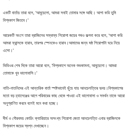
একটি বার্তায় তারা বলে, ‘আবুয়েলো, আমরা সবাই তোমার সঙ্গে আছি। আশা করি তুমি
বিশ্বকাপ জিতবে।’
আরেকটি অংশে তারা ব্রাজিলের সম্ভাব্য শিরোপা জয়ের পথও কল্পনা করে বলে, ‘আশা করি
আমরা ফ্রান্সকে হারাব, তারপর স্পেনকেও হারাব।আমাদের জন্য ষষ্ঠ শিরোপাটা ঘরে নিয়ে
এসো।’
ভিডিওর শেষ দিকে তারা আরো বলে, ‘বিশ্বকাপে অনেক শুভকামনা, আবুয়েলো। আমরা
তোমাকে খুব ভালোবাসি।’
নাতি-নাতনিদের এই আন্তরিক বার্তা স্পষ্টভাবেই ছুঁয়ে যায় আনচেলত্তির হৃদয়।বিশ্বকাপের
মতো বড় চ্যালেঞ্জের আগে পরিবারের কাছ থেকে পাওয়া এই ভালোবাসা ও সমর্থন তাকে আরো
অনুপ্রাণিত করবে বলেই মনে করা হচ্ছে।
দীর্ঘ ও গৌরবময় কোচিং ক্যারিয়ারে অসংখ্য শিরোপা জেতা আনচেলত্তি এবার ব্রাজিলকে
বিশ্বকাপ জয়ের স্বপ্ন দেখাচ্ছেন।