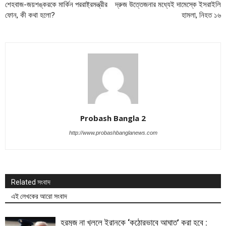
শেহবাজ-জয়শঙ্করকে মার্কিন পররাষ্ট্রমন্ত্রীর
দ্রুজ উত্তেজনার মধ্যেই দামেস্কে ইসরাইলি
ফোন, কী কথা হলো?
হামলা, নিহত ১৬
Probash Bangla 2
http://www.probashbanglanews.com
Related সংবাদ
এই লেখকের আরো সংবাদ
হরমুজ না খুললে ইরানকে ‘কঠোরভাবে আঘাত’ করা হবে :