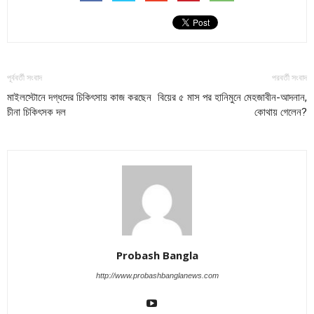
পূর্ববর্তী সংবাদ
পরবর্তী সংবাদ
মাইলস্টোনে দগ্ধদের চিকিৎসায় কাজ করছেন
বিয়ের ৫ মাস পর হানিমুনে মেহজাবীন-আদনান,
চীনা চিকিৎসক দল
কোথায় গেলেন?
Probash Bangla
http://www.probashbanglanews.com