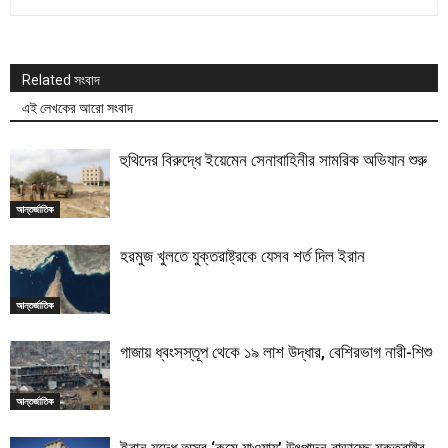
Related সংবাদ
এই লেখকের আরো সংবাদ
হুথিদের বিরুদ্ধে ইয়েমেন সেনাবাহিনীর সামরিক অভিযান শুরু
আন্তর্জাতিক
হরমুজ খুলতে যুক্তরাষ্ট্রকে যেসব শর্ত দিল ইরান
আন্তর্জাতিক
গাজায় ধ্বংসস্তূপ থেকে ১৯ লাশ উদ্ধার, বেশিরভাগ নারী-শিশু
আন্তর্জাতিক