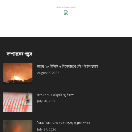
Advertisement
সম্পাদকের পছন্দ
মাত্র ২০ মিনিটে ৭ বিস্ফোরণে কেঁপে উঠল দুবাই
August 5, 2026
জাপানে ৭.১ মাত্রার ভূমিকম্প
July 28, 2026
‘দানব’ দাবানলের সঙ্গে লড়ছে ফ্রান্স-স্পেন
July 27, 2026