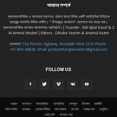
আমাদের সম্পর্কে
প্রবাসবাংলানিউজ এ আপনাকে স্বাগতম, প্রবাস বাংলা নিউজ একটি অস্ট্রেলিয়া ভিত্তিক
স্বাতন্ত্র্য অনলাইন নিউজ পোর্টাল। ” বিশ্বজুড়ে বাংলাদেশ” স্লোগানে যার যাত্রা শুরু।
প্রবাসবাংলানিউজ আপনার ভালোলাগার প্রতিচ্ছবি। [ Founder : Md Iqbal Eusuf & S
M Aminul Wrubel ] Editors : Dilruba Yasmin & Anamul Azam
যোগাযোগ:
522 Princes Highway, Rockdale NSW 2216 Phone :
+61405148838, Email: probashbanglanews01@gmail.com
FOLLOW US
প্রচ্ছদ
বাংলাদেশ
আন্তর্জাতিক
অস্ট্রেলিয়া
খেলাধুলা
বিনোদন
রাজনীতি
লাইফ স্টাইল
রান্নাঘর
সোশ্যাল মিডিয়া
জানা অজানা
ধর্ম কথা
স্বাস্থ্য কথা
প্রযুক্তি
একটু হাসি
আপনার লেখা