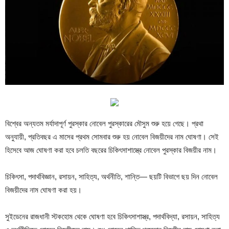
বিশ্বের অন্যতম মর্যাদাপূর্ণ পুরস্কার নোবেল পুরস্কারের মৌসুম শুরু হয়ে গেছে। প্রথা
অনুযায়ী, প্রতিবছর এ মাসের প্রথম সোমবার শুরু হয় নোবেল বিজয়ীদের নাম ঘোষণা। সেই
হিসেবে আজ ঘোষণা করা হবে চলতি বছরের চিকিৎসাশাস্ত্রে নোবেল পুরস্কার বিজয়ীর নাম।
চিকিৎসা, পদার্থবিজ্ঞান, রসায়ন, সাহিত্য, অর্থনীতি, শান্তি— ছয়টি বিভাগে ছয় দিন নোবেল
বিজয়ীদের নাম ঘোষণা করা হয়।
সুইডেনের রাজধানী স্টকহোম থেকে ঘোষণা হবে চিকিৎসাশাস্ত্র, পদার্থবিদ্যা, রসায়ন, সাহিত্য