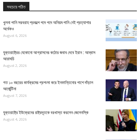
সবচেয়ে পঠিত
খুলনা পানি সরবরাহ প্রকল্পে পদে পদে অনিয়ম পানি নেই প্রত্যাশার
অর্ধেকও
August 6, 2026
যুক্তরাষ্ট্রের যেকোনো আগ্রাসনের কঠোর জবাব দেবে ইরান : আব্বাস
আরাঘচি
August 2, 2026
গত ১০ বছরের কার্যক্রমের প্রশংসা করে ইনফান্তিনোর পাশে দাঁড়াল
আর্জেন্টিনা
August 7, 2026
যুক্তরাষ্ট্রে ইউক্রেনের রাষ্ট্রদূতকে বরখাস্ত করলেন জেলেনস্কি
August 4, 2026