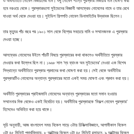
ও অর্থনীতিতে নোবেল বিজয়ীদের নাম। শুধু নোবেল শান্তি পুরস্কার বিজয়ীর নাম ঘোষণা করা
হবে নরওয়ে থেকে। পুরস্কারগুলো সুইডেনের বিজ্ঞানী আলফ্রেড নোবেলের নামে ও তার রেখে
যাওয়া অর্থ থেকে দেওয়া হয়। সুইডিশ শিল্পপতি নোবেল ডিনামাইটের উদ্ভাবক ছিলেন।
তার মৃত্যুর পাঁচ বছর পর ১৯০১ সাল থেকে বিশ্বের সবচেয়ে দামি ও সম্মানজনক এ পুরস্কার
দেওয়া হচ্ছে।
আলফ্রেড নোবেলের উইলে পাঁচটি বিষয়ে পুরস্কারের কথা থাকলেও অর্থনীতিতে পুরস্কার
দেওয়ার কথা উল্লেখ ছিল না। ১৯৬৮ সাল ‘দ্য ব্যাংক অব সুইডেনের’ নেওয়া এক বিশেষ
সিদ্ধান্তে অর্থনীতিতে পুরস্কার প্রদানের কথা ঘোষণা করা হয়। সেই থেকে অর্থনীতির
পুরস্কারটিও নোবেলের অন্যান্য পুরস্কারের মতো একই সময় ঘোষণা এবং প্রদান করা হয়।
অর্থনীতি পুরস্কারের প্রাইজমানি নোবেলের অন্যান্য পুরস্কারের মতো সমান হওয়ায়
সম্মাননার দিক থেকেও একই বিবেচিত হয়। অর্থনীতির পুরস্কারকে ‘বিকল্প নোবেল পুরস্কার’
হিসেবেও অভিহিত করা হয়ে থাকে।
সূচি অনুযায়ী, আজ বাংলাদেশ সময় বিকেল সাড়ে ৩টায় চিকিত্সাবিজ্ঞানে, আগামীকাল বিকেল
৩টা ৪৫ মিনিটে পদার্থবিদ্যায়, ৮ অক্টোবর বিকেল ৩টা ৪৫ মিনিটে রসায়নে, ৯ অক্টোবর বিকেল