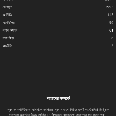
খেলাধুলা
2993
অর্থনীতি
143
অস্ট্রেলিয়া
96
লাইফ স্টাইল
61
সারা বিশ্ব
6
রাজনীতি
3
আমাদের সম্পর্কে
প্রবাসবাংলানিউজ এ আপনাকে স্বাগতম, প্রবাস বাংলা নিউজ একটি অস্ট্রেলিয়া ভিত্তিক
স্বাতন্ত্র্য অনলাইন নিউজ পোর্টাল। ” বিশ্বজুড়ে বাংলাদেশ” স্লোগানে যার যাত্রা শুরু।