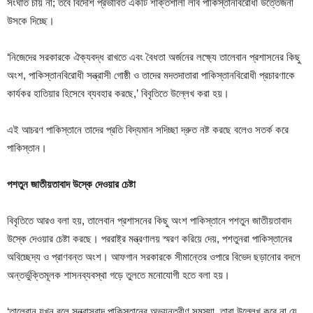
সংঘাত চায় না; তবে বিদেশি প্রভাবিত একটি শক্তিশালী লবি পাকিস্তানবিরোধী উত্তেজনা
উসকে দিচ্ছে।
‘নিজেদের সরকারকে ঐক্যবদ্ধ রাখতে এবং বৈধতা অর্জনের লক্ষ্যে তালেবান প্রশাসনের কিছু
অংশ, পাকিস্তানবিরোধী সন্ত্রাসী গোষ্ঠী ও তাদের মদতদাতারা পাকিস্তানবিরোধী প্রচারণাকে
কার্যকর হাতিয়ার হিসেবে ব্যবহার করছে,’ বিবৃতিতে উল্লেখ করা হয়।
এই আচরণ পাকিস্তানে তাদের প্রতি বিদ্যমান সদিচ্ছা দ্রুত নষ্ট করছে বলেও সতর্ক করে
পাকিস্তান।
পশতুন জাতীয়তাবাদ উস্কে দেওয়ার চেষ্টা
বিবৃতিতে আরও বলা হয়, তালেবান প্রশাসনের কিছু অংশ পাকিস্তানে পশতুন জাতীয়তাবাদ
উস্কে দেওয়ার চেষ্টা করছে। পররাষ্ট্র মন্ত্রণালয় স্মরণ করিয়ে দেয়, পশতুনরা পাকিস্তানের
অবিচ্ছেদ্য ও প্রাণবন্ত অংশ। আফগান সরকারকে সীমান্তের ওপারে বিভেদ ছড়ানোর বদলে
অন্তর্ভুক্তিমূলক শাসনব্যবস্থা গড়ে তুলতে মনোযোগী হতে বলা হয়।
‘তালেবান যখন বলে সন্ত্রাসবাদ পাকিস্তানের অভ্যন্তরীণ সমস্যা, তারা উল্লেখ করে না যে