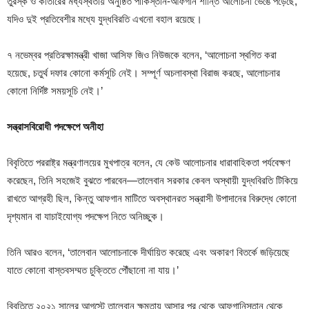
তুরস্ক ও কাতারের মধ্যস্থতায় অনুষ্ঠিত পাকিস্তান-আফগান শান্তি আলোচনা ভেঙে পড়েছে,
যদিও দুই প্রতিবেশীর মধ্যে যুদ্ধবিরতি এখনো বহাল রয়েছে।
৭ নভেম্বর প্রতিরক্ষামন্ত্রী খাজা আসিফ জিও নিউজকে বলেন, ‘আলোচনা স্থগিত করা
হয়েছে, চতুর্থ দফার কোনো কর্মসূচি নেই। সম্পূর্ণ অচলাবস্থা বিরাজ করছে, আলোচনার
কোনো নির্দিষ্ট সময়সূচি নেই।’
সন্ত্রাসবিরোধী পদক্ষেপে অনীহা
বিবৃতিতে পররাষ্ট্র মন্ত্রণালয়ের মুখপাত্র বলেন, যে কেউ আলোচনার ধারাবাহিকতা পর্যবেক্ষণ
করেছেন, তিনি সহজেই বুঝতে পারবেন—তালেবান সরকার কেবল অস্থায়ী যুদ্ধবিরতি টিকিয়ে
রাখতে আগ্রহী ছিল, কিন্তু আফগান মাটিতে অবস্থানরত সন্ত্রাসী উপাদানের বিরুদ্ধে কোনো
দৃশ্যমান বা যাচাইযোগ্য পদক্ষেপ নিতে অনিচ্ছুক।
তিনি আরও বলেন, ‘তালেবান আলোচনাকে দীর্ঘায়িত করেছে এবং অকারণ বিতর্কে জড়িয়েছে
যাতে কোনো বাস্তবসম্মত চুক্তিতে পৌঁছানো না যায়।’
বিবৃতিতে ২০২১ সালের আগস্টে তালেবান ক্ষমতায় আসার পর থেকে আফগানিস্তান থেকে