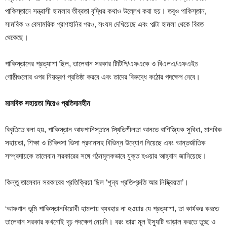
পাকিস্তানে সন্ত্রাসী হামলার তীব্রতা বৃদ্ধির কথাও উল্লেখ করা হয়। তবুও পাকিস্তান,
সামরিক ও বেসামরিক প্রাণহানির পরও, সংযম দেখিয়েছে এবং পাল্টা হামলা থেকে বিরত
থেকেছে।
পাকিস্তানের প্রত্যাশা ছিল, তালেবান সরকার টিটিপি/এফএকে ও বিএলএ/এফএইচ
গোষ্ঠীগুলোর ওপর নিয়ন্ত্রণ প্রতিষ্ঠা করবে এবং তাদের বিরুদ্ধে কঠোর পদক্ষেপ নেবে।
মানবিক সহায়তা দিয়েও প্রতিদানহীন
বিবৃতিতে বলা হয়, পাকিস্তান আফগানিস্তানে স্থিতিশীলতা আনতে বাণিজ্যিক সুবিধা, মানবিক
সহায়তা, শিক্ষা ও চিকিৎসা ভিসা প্রদানসহ বিভিন্ন উদ্যোগ নিয়েছে এবং আন্তর্জাতিক
সম্প্রদায়কে তালেবান সরকারের সঙ্গে গঠনমূলকভাবে যুক্ত হওয়ার আহ্বান জানিয়েছে।
কিন্তু তালেবান সরকারের প্রতিক্রিয়া ছিল ‘শূন্য প্রতিশ্রুতি আর নিষ্ক্রিয়তা’।
‘আফগান ভূমি পাকিস্তানবিরোধী হামলায় ব্যবহার না হওয়ার যে প্রত্যাশা, তা কার্যকর করতে
তালেবান সরকার কখনোই দৃঢ় পদক্ষেপ নেয়নি। বরং তারা মূল ইস্যুটি আড়াল করতে তুচ্ছ ও