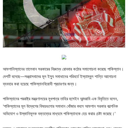
আফগানিস্তানের তালেবান সরকারের বিরুদ্ধে রোববার কঠোর সমালোচনা করেছে পাকিস্তান।
দেশটি বলেছে—সন্ত্রাসবাদের মূল ইস্যু সমাধানের পরিবর্তে ইস্তাম্বুল শান্তি আলোচনা
ব্যবহার করা হয়েছে পাকিস্তানবিরোধী প্রচারণার জন্য।
পাকিস্তানের পররাষ্ট্র মন্ত্রণালয়ের মুখপাত্র তাহির হুসেইন আন্দরাবি এক বিবৃতিতে বলেন,
‘পাকিস্তানের মূল উদ্বেগের বিষয়গুলোর সমাধান খোঁজার বদলে আফগান সরকার কাল্পনিক
অভিযোগ ও উস্কানিমূলক বক্তব্যের মাধ্যমে পাকিস্তানকে হেয় করার চেষ্টা করেছে।’