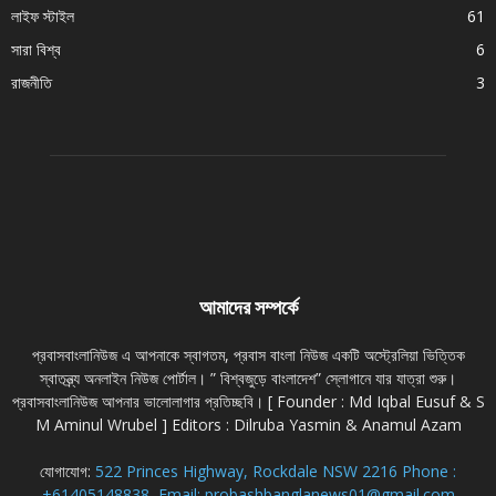
লাইফ স্টাইল
61
সারা বিশ্ব
6
রাজনীতি
3
আমাদের সম্পর্কে
প্রবাসবাংলানিউজ এ আপনাকে স্বাগতম, প্রবাস বাংলা নিউজ একটি অস্ট্রেলিয়া ভিত্তিক
স্বাতন্ত্র্য অনলাইন নিউজ পোর্টাল। ” বিশ্বজুড়ে বাংলাদেশ” স্লোগানে যার যাত্রা শুরু।
প্রবাসবাংলানিউজ আপনার ভালোলাগার প্রতিচ্ছবি। [ Founder : Md Iqbal Eusuf & S
M Aminul Wrubel ] Editors : Dilruba Yasmin & Anamul Azam
যোগাযোগ:
522 Princes Highway, Rockdale NSW 2216 Phone :
+61405148838, Email: probashbanglanews01@gmail.com