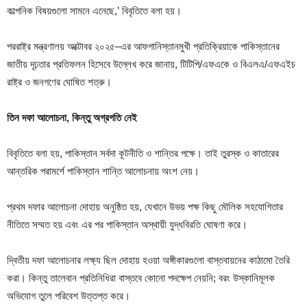
কাল্পনিক বিষয়গুলো সামনে এনেছে,’ বিবৃতিতে বলা হয়।
পররাষ্ট্র মন্ত্রণালয় অক্টোবর ২০২৫–এর আফগানিস্তানমুখী প্রতিক্রিয়াকে পাকিস্তানের
জাতীয় দৃঢ়তার প্রতিফলন হিসেবে উল্লেখ করে জানায়, টিটিপি/এফএকে ও বিএলএ/এফএইচ
রাষ্ট্র ও জনগণের ঘোষিত শত্রু।
তিন দফা আলোচনা, কিন্তু অগ্রগতি নেই
বিবৃতিতে বলা হয়, পাকিস্তান সর্বদা কূটনীতি ও শান্তির পক্ষে। তাই তুরস্ক ও কাতারের
আন্তরিক পরামর্শে পাকিস্তান শান্তি আলোচনায় অংশ নেয়।
প্রথম দফার আলোচনা দোহায় অনুষ্ঠিত হয়, যেখানে উভয় পক্ষ কিছু মৌলিক সহযোগিতার
নীতিতে সম্মত হয় এবং এর পর পাকিস্তান অস্থায়ী যুদ্ধবিরতি ঘোষণা করে।
দ্বিতীয় দফা আলোচনার লক্ষ্য ছিল দোহায় হওয়া অঙ্গীকারগুলো বাস্তবায়নের কাঠামো তৈরি
করা। কিন্তু তালেবান প্রতিনিধিরা বাস্তবে কোনো পদক্ষেপ নেয়নি; বরং উস্কানিমূলক
অভিযোগ তুলে পরিবেশ উত্তপ্ত করে।