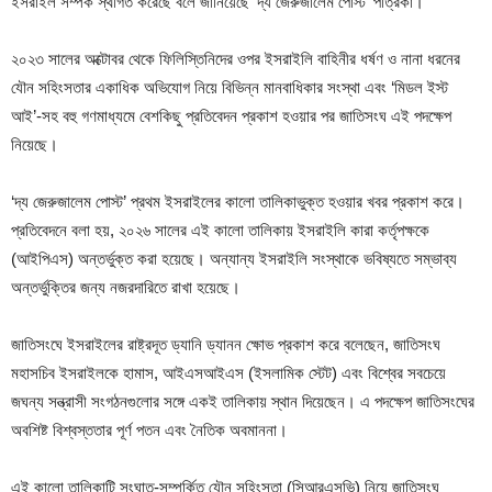
ইসরাইল সম্পর্ক স্থগিত করেছে বলে জানিয়েছে ‘দ্য জেরুজালেম পোস্ট’ পত্রিকা।
২০২৩ সালের অক্টোবর থেকে ফিলিস্তিনিদের ওপর ইসরাইলি বাহিনীর ধর্ষণ ও নানা ধরনের
যৌন সহিংসতার একাধিক অভিযোগ নিয়ে বিভিন্ন মানবাধিকার সংস্থা এবং ‘মিডল ইস্ট
আই’-সহ বহু গণমাধ্যমে বেশকিছু প্রতিবেদন প্রকাশ হওয়ার পর জাতিসংঘ এই পদক্ষেপ
নিয়েছে।
‘দ্য জেরুজালেম পোস্ট’ প্রথম ইসরাইলের কালো তালিকাভুক্ত হওয়ার খবর প্রকাশ করে।
প্রতিবেদনে বলা হয়, ২০২৬ সালের এই কালো তালিকায় ইসরাইলি কারা কর্তৃপক্ষকে
(আইপিএস) অন্তর্ভুক্ত করা হয়েছে। অন্যান্য ইসরাইলি সংস্থাকে ভবিষ্যতে সম্ভাব্য
অন্তর্ভুক্তির জন্য নজরদারিতে রাখা হয়েছে।
জাতিসংঘে ইসরাইলের রাষ্ট্রদূত ড্যানি ড্যানন ক্ষোভ প্রকাশ করে বলেছেন, জাতিসংঘ
মহাসচিব ইসরাইলকে হামাস, আইএসআইএস (ইসলামিক স্টেট) এবং বিশ্বের সবচেয়ে
জঘন্য সন্ত্রাসী সংগঠনগুলোর সঙ্গে একই তালিকায় স্থান দিয়েছেন। এ পদক্ষেপ জাতিসংঘের
অবশিষ্ট বিশ্বস্ততার পূর্ণ পতন এবং নৈতিক অবমাননা।
এই কালো তালিকাটি সংঘাত-সম্পর্কিত যৌন সহিংসতা (সিআরএসভি) নিয়ে জাতিসংঘ