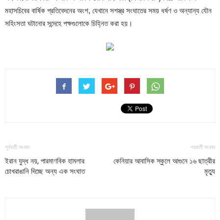
মহাসচিবের বার্ষিক প্রতিবেদনের অংশ, যেখানে সশস্ত্র সংঘাতের সময় ধর্ষণ ও অন্যান্য যৌন
সহিংসতা ঘটানোর সন্দেহে পক্ষগুলোকে চিহ্নিত করা হয়।
পূর্ববর্তী সংবাদ
পরবর্তী সংবাদ
ইরান যুদ্ধ নয়, পারমাণবিক হামলার
কেনিয়ার আবাসিক স্কুলে আগুনে ১৬ ছাত্রীর
চোখরাঙানি দিচ্ছে অন্য এক সংঘাত
মৃত্যু