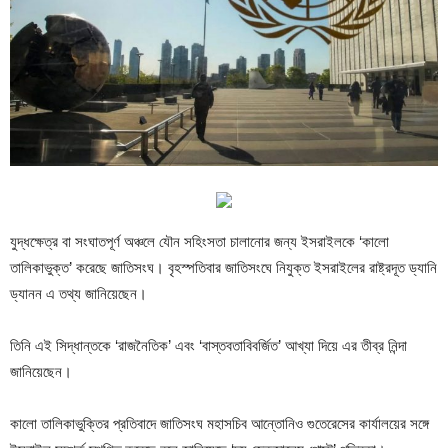
যুদ্ধক্ষেত্র বা সংঘাতপূর্ণ অঞ্চলে যৌন সহিংসতা চালানোর জন্য ইসরাইলকে ‘কালো
তালিকাভুক্ত’ করেছে জাতিসংঘ। বৃহস্পতিবার জাতিসংঘে নিযুক্ত ইসরাইলের রাষ্ট্রদূত ড্যানি
ড্যানন এ তথ্য জানিয়েছেন।
তিনি এই সিদ্ধান্তকে ‘রাজনৈতিক’ এবং ‘বাস্তবতাবিবর্জিত’ আখ্যা দিয়ে এর তীব্র নিন্দা
জানিয়েছেন।
কালো তালিকাভুক্তির প্রতিবাদে জাতিসংঘ মহাসচিব আন্তোনিও গুতেরেসের কার্যালয়ের সঙ্গে