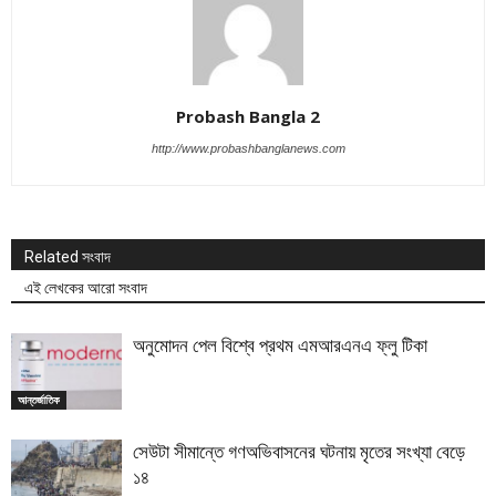
Probash Bangla 2
http://www.probashbanglanews.com
Related সংবাদ
এই লেখকের আরো সংবাদ
অনুমোদন পেল বিশ্বে প্রথম এমআরএনএ ফ্লু টিকা
আন্তর্জাতিক
সেউটা সীমান্তে গণঅভিবাসনের ঘটনায় মৃতের সংখ্যা বেড়ে
১৪