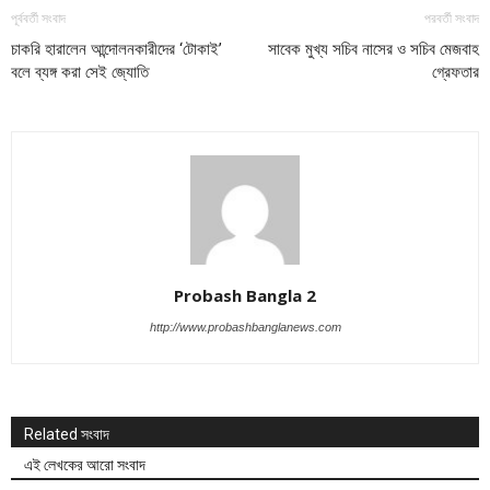
পূর্ববর্তী সংবাদ
পরবর্তী সংবাদ
চাকরি হারালেন আন্দোলনকারীদের ‘টোকাই’
সাবেক মুখ্য সচিব নাসের ও সচিব মেজবাহ
বলে ব্যঙ্গ করা সেই জ্যোতি
গ্রেফতার
Probash Bangla 2
http://www.probashbanglanews.com
Related সংবাদ
এই লেখকের আরো সংবাদ