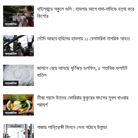
থাইল্যান্ডে স্কুলে গুলি : হামলার আগে দাদা-দাদিকে হত্যা করে
কিশোর
আন্তর্জাতিক
সৌদি আরবে হুথিদের হামলায় ১১ বেসামরিক নাগরিক আহত
আন্তর্জাতিক
জাপানে ধেয়ে আসছে ঘূর্ণিঝড় ডলফিন, ৫ শতাধিক ফ্লাইট
বাতিল
আন্তর্জাতিক
তীব্র গরমে উত্তর কোরিয়ায় কুকুরের মাংসের স্যুপ খাওয়ার
পরামর্শ
আন্তর্জাতিক
গাজায় শান্তিরক্ষী মিশনে সেনা পাঠাবে উগান্ডা