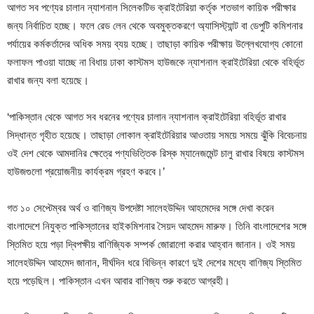
আগত সব পণ্যের চালান ন্যাশনাল সিলেকটিভ ক্রাইটেরিয়া কর্তৃক শতভাগ কায়িক পরীক্ষার
জন্য নির্বাচিত হচ্ছে। ফলে রেড লেন থেকে অবমুক্তকরণে অ্যাসিস্ট্যান্ট বা ডেপুটি কমিশনার
পর্যায়ের কর্মকর্তাদের অধিক সময় ব্যয় হচ্ছে। তাছাড়া কায়িক পরীক্ষায় উল্লেখযোগ্য কোনো
ফলাফল পাওয়া যাচ্ছে না বিধায় ঢাকা কাস্টমস হাউজকে ন্যাশনাল ক্রাইটেরিয়া থেকে বহির্ভূত
রাখার জন্য বলা হয়েছে।
‘পাকিস্তান থেকে আগত সব ধরনের পণ্যের চালান ন্যাশনাল ক্রাইটেরিয়া বহির্ভূত রাখার
সিদ্ধান্ত গৃহীত হয়েছে। তাছাড়া লোকাল ক্রাইটেরিয়ার আওতায় সময়ে সময়ে ঝুঁকি বিবেচনায়
ওই দেশ থেকে আমদানির ক্ষেত্রে পণ্যভিত্তিক রিস্ক ম্যানেজমেন্ট চালু রাখার বিষয়ে কাস্টমস
হাউজগুলো প্রয়োজনীয় কার্যক্রম গ্রহণ করবে।’
গত ১০ সেপ্টেম্বর অর্থ ও বাণিজ্য উপদেষ্টা সালেহউদ্দিন আহমেদের সঙ্গে দেখা করেন
বাংলাদেশে নিযুক্ত পাকিস্তানের হাইকমিশনার সৈয়দ আহমেদ মারুফ। তিনি বাংলাদেশের সঙ্গে
স্তিমিত হয়ে পড়া দ্বিপক্ষীয় বাণিজ্যিক সম্পর্ক জোরালো করার আহ্বান জানান। ওই সময়
সালেহউদ্দিন আহমেদ জানান, দীর্ঘদিন ধরে বিভিন্ন কারণে দুই দেশের মধ্যে বাণিজ্য স্তিমিত
হয়ে পড়েছিল। পাকিস্তান এখন আবার বাণিজ্য শুরু করতে আগ্রহী।