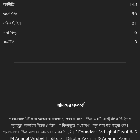
অর্থনীতি
143
অস্ট্রেলিয়া
96
লাইফ স্টাইল
61
সারা বিশ্ব
6
রাজনীতি
3
আমাদের সম্পর্কে
প্রবাসবাংলানিউজ এ আপনাকে স্বাগতম, প্রবাস বাংলা নিউজ একটি অস্ট্রেলিয়া ভিত্তিক
স্বাতন্ত্র্য অনলাইন নিউজ পোর্টাল। ” বিশ্বজুড়ে বাংলাদেশ” স্লোগানে যার যাত্রা শুরু।
প্রবাসবাংলানিউজ আপনার ভালোলাগার প্রতিচ্ছবি। [ Founder : Md Iqbal Eusuf & S
M Aminul Wrubel ] Editors : Dilruba Yasmin & Anamul Azam