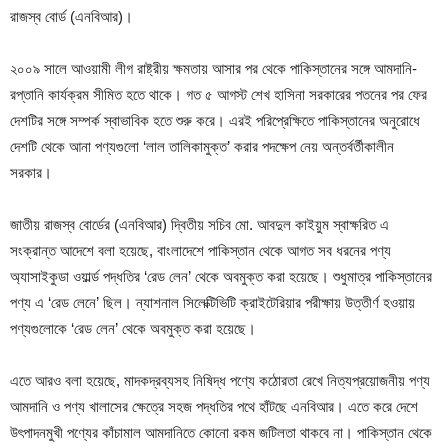
রাজস্ব বোর্ড (এনবিআর)।
২০০৯ সালে আওয়ামী লীগ রাষ্ট্রীয় ক্ষমতায় আসার পর থেকে পাকিস্তানের সঙ্গে আমদানি-
রপ্তানি কার্যক্রম সীমিত হতে থাকে। গত ৫ আগস্ট শেখ হাসিনা সরকারের পতনের পর ফের
দেশটির সঙ্গে সম্পর্ক স্বাভাবিক হতে শুরু করে। এরই পরিপ্রেক্ষিতে পাকিস্তানের অনুরোধে
দেশটি থেকে আনা পণ্যগুলো ‘লাল তালিকামুক্ত’ করার পদক্ষেপ নেয় অন্তর্বর্তীকালীন
সরকার।
জাতীয় রাজস্ব বোর্ডের (এনবিআর) দ্বিতীয় সচিব মো. আবদুল কাইয়ুম স্বাক্ষরিত এ
সংক্রান্ত আদেশে বলা হয়েছে, বাংলাদেশে পাকিস্তান থেকে আগত সব ধরনের পণ্য
অ্যাসাইকুডা ওয়ার্ল্ড পদ্ধতির ‘রেড লেন’ থেকে অবমুক্ত করা হয়েছে। শুধুমাত্র পাকিস্তানের
পণ্য এ ‘রেড লেনে’ ছিল। ন্যাশনাল সিলেক্টিভিটি ক্রাইটেরিয়ার পরীক্ষায় উত্তীর্ণ হওয়ায়
পণ্যগুলোকে ‘রেড লেন’ থেকে অবমুক্ত করা হয়েছে।
এতে আরও বলা হয়েছে, মাদকদ্রব্যসহ নিষিদ্ধ পণ্যে কঠোরতা রেখে নিত্যপ্রয়োজনীয় পণ্য
আমদানি ও পণ্য খালাসের ক্ষেত্রে সহজ পদ্ধতির পথে হাঁটছে এনবিআর। এতে করে দেশে
উৎপাদনমুখী পণ্যের কাঁচামাল আমদানিতে কোনো রকম জটিলতা থাকবে না। পাকিস্তান থেকে