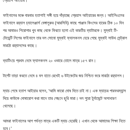
শ্রেয়াস আইয়ার।
ফাইনালের মঞ্চে বারবার হতাশাই সঙ্গী হয়ে দাঁড়াচ্ছে শ্রেয়াস আইয়ারের জন্য। আইপিএলের
ফাইনালে রয়্যাল চ্যালেঞ্জার্স বেঙ্গালুরুর (আরসিবি) কাছে পাঞ্জাব কিংসের হারের ঠিক ১০ দিন
পর আবারও শিরোপার খুব কাছ থেকে ফিরতে হলো এই ভারতীয় ব্যাটারকে। মুম্বাই টি-
টোয়েন্টি লিগের ফাইনালে তার দল সোবো মুম্বাই ফ্যালকনস হেরে গেছে মুম্বাই সাউথ সেন্ট্রাল
মারাঠা রয়্যালসের কাছে।
ব্যাটিংয়ে প্রথম নেমে ফ্যালকনস ২০ ওভারে তোলে মাত্র ১৫৭ রান।
টার্গেট তাড়া করতে নেমে ৪ বল হাতে রেখেই ৬ উইকেটের জয় নিশ্চিত করে মারাঠা রয়্যালস।
ম্যাচ শেষে হতাশ আইয়ার বলেন, ‘আমি কারো দোষ দিতে চাই না। এক ম্যাচের পারফরম্যান্স
দিয়ে কাউকে দোষারোপ করা মানে তার পেছনে ছুরি মারা। দল পুরো টুর্নামেন্টে অসাধারণ
খেলেছে।
আমরা ফাইনালের আগ পর্যন্ত মাত্র একটি ম্যাচ হেরেছি। এখান থেকে আমাদের শিক্ষা নিতে
হবে।’