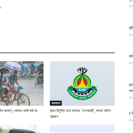
Au
m
ভূ
Au
পাক
Au
র‍
প্র
Au
বাংলাদেশ
ষ্টির আভাস, কোথাও ভারি বর্ষণের
র‍্যাব বিলুপ্তি হয়ে আসছে ‘এসআরবি’, খসড়া আইন
৪ ব
প্রকাশ
Au