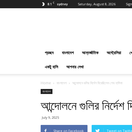
C
8.1
Saturday, August 8, 2026
Sign
sydney
প্রবাসবাংলানিউজ
ডট
কম
:
Online
Bangla
প্রচ্ছদ
বাংলাদেশ
আন্তর্জাতিক
অস্ট্রেলিয়া
খ
News
Everyday
একটু হাসি
আপনার লেখা
Home
বাংলাদেশ
আন্দোলনে গুলির নির্দেশ দিয়েছিলেন শেখ হাসিনা
বাংলাদেশ
আন্দোলনে গুলির নির্দেশ
July 9, 2025
Share on Facebook
Tweet on Twitt