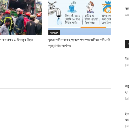
সরক
Au
বাংলাদেশ
ে বাসচাপায় ৬ দিনমজুর নিহত
খুলনা পানি সরবরাহ প্রকল্পে পদে পদে অনিয়ম পানি নেই
প্রত্যাশার অর্ধেকও
ইরা
Ju
উগা
২১
Ju
ইরা
ভয়
Ju