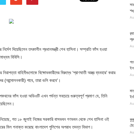
সার
শঙ্
Au
র‍
প্র
Au
র্দেশ দিয়েছিলেন তৎকালীন প্রধানমন্ত্রী শেখ হাসিনা। সম্প্রতি ফাঁস হওয়া
গণমাধ্যম বিবিসি।
গত 
ইনফ
র নিরাপত্তা বাহিনীগুলোকে বিক্ষোভকারীদের বিরুদ্ধে ‘প্রাণঘাতী অস্ত্র ব্যবহার’ করার
Au
ের (আন্দোলনকারী) পাবে, তারা গুলি করবে’।
মাত
কথনের ফাঁস হওয়া অডিওটি এখন পর্যন্ত সবচেয়ে গুরুত্বপূর্ণ প্রমাণ যে, তিনি
ইং
য়েছিলেন।
Au
 জানিয়েছে, গত ১৮ জুলাই নিজের সরকারি বাসভবন গণভবন থেকে শেখ হাসিনা ওই
কুক
টে
স্বরের মিল শনাক্ত করেছে বাংলাদেশ পুলিশের অপরাধ তদন্ত বিভাগ।
Au