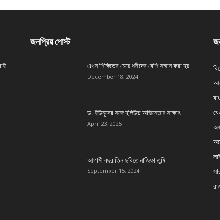
জনপ্রিয় পোস্ট
জন
বাই
এখন শিক্ষিতের চেয়ে ধনীদের বেশি সম্মান করা হয়
বি
December 18, 2024
আন
বা
খেল
ড. ইউনূসের সঙ্গে হলিউড অভিনেতার সাক্ষাৎ
April 23, 2025
অর্
অস্
লা
আগামী বছর তিন ছবিতে নাজিফা তুষি
সার
September 15, 2024
রা