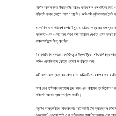
বিবিসি আলাদাভাবে ইয়ারশটের অডিও ফরেনসিক এক্সপার্টদের দিয়ে
পরিবর্তন করার কোনো প্রমাণ পায়নি। অডিওটি কৃত্রিমভাবে তৈরি 
মানবাধিকার বা পরিবেশ রক্ষার ইস্যুতে অডিও সংক্রান্ত তদন্তের 
সম্ভবত এমন একটি ঘরে ধারণ করা হয়েছিল যেখানে ফোন কলটি স্পি
ব্যাকগ্রাউন্ডে কিছু শব্দ ছিল।
ইয়ারশটের বিশেষজ্ঞরা রেকর্ডিংজুড়ে ইলেকট্রিক নেটওয়ার্ক ফ্রিক
অডিও রেকর্ডিংয়ের ক্ষেত্রে প্রায়ই উপস্থিত থাকে।
এটি এমন এক সূচক যার মানে হলো অডিওটিতে হেরফের করা হয়ন
তারা শেখ হাসিনার বক্তব্যে ছন্দ, স্বর এবং শ্বাসের শব্দ বিশ্ল
পরিবর্তন আনার প্রমাণও খুঁজে পায়নি।
ব্রিটিশ আন্তর্জাতিক মানবাধিকার আইনজীবী টবি ক্যাডম্যান বিবিস
গুরুত্বপূর্ণ, এগুলো স্পষ্ট এবং সঠিকভাবে প্রমাণিত হয়েছে এবং অন্য