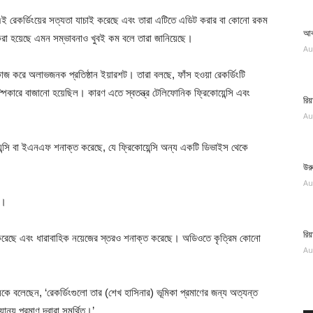
 এই রেকর্ডিংয়ের সত্যতা যাচাই করেছে এবং তারা এটিতে এডিট করার বা কোনো রকম
আব
করা হয়েছে এমন সম্ভাবনাও খুবই কম বলে তারা জানিয়েছে।
Au
কাজ করে অলাভজনক প্রতিষ্ঠান ইয়ারশট। তারা বলছে, ফাঁস হওয়া রেকর্ডিংটি
কারে বাজানো হয়েছিল। কারণ এতে স্বতন্ত্র টেলিফোনিক ফ্রিকোয়েন্সি এবং
রিয
Au
োয়েন্সি বা ইএনএফ শনাক্ত করেছে, যে ফ্রিকোয়েন্সি অন্য একটি ডিভাইস থেকে
উর
Au
ি।
রি
েষণ করেছে এবং ধারাবাহিক নয়েজের স্তরও শনাক্ত করেছে। অডিওতে কৃত্রিম কোনো
Au
িকে বলেছেন, ‘রেকর্ডিংগুলো তার (শেখ হাসিনার) ভূমিকা প্রমাণের জন্য অত্যন্ত
ান্য প্রমাণ দ্বারা সমর্থিত।’