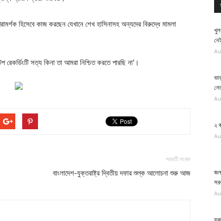
পরামর্শক হিসেবে কাজ করছেন যেখানে শেখ হাসিনাসহ অন্যদের বিরুদ্ধে মামলা
খুল
নেই
Au
প রেকর্ডিংটি সত্য কিনা তা আমরা নিশ্চিত করতে পারছি না’।
ভাড়
নেত
Au
২ ক
Au
পরবর্তী সংবাদ
বাংলাদেশ-যুক্তরাষ্ট্র দ্বিতীয় দফার শুল্ক আলোচনা শুরু আজ
জলব
সর
Au
যুক