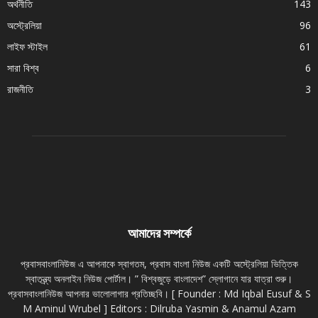
অর্থনীতি
143
অস্ট্রেলিয়া
96
লাইফ স্টাইল
61
সারা বিশ্ব
6
রাজনীতি
3
আমাদের সম্পর্কে
প্রবাসবাংলানিউজ এ আপনাকে স্বাগতম, প্রবাস বাংলা নিউজ একটি অস্ট্রেলিয়া ভিত্তিক
স্বাতন্ত্র্য অনলাইন নিউজ পোর্টাল। ” বিশ্বজুড়ে বাংলাদেশ” স্লোগানে যার যাত্রা শুরু।
প্রবাসবাংলানিউজ আপনার ভালোলাগার প্রতিচ্ছবি। [ Founder : Md Iqbal Eusuf & S
M Aminul Wrubel ] Editors : Dilruba Yasmin & Anamul Azam