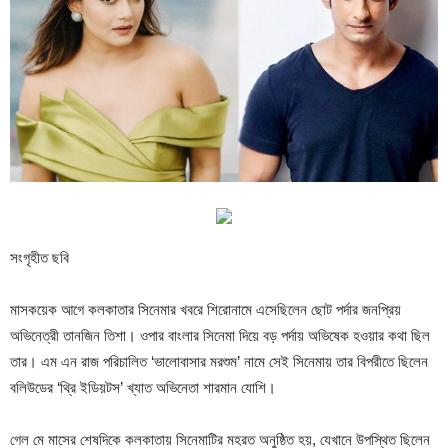
সংগৃহীত ছবি
মাসকয়েক আগে কলকাতার সিনেমার খবরে শিরোনামে এসেছিলেন ছোট পর্দার জনপ্রিয়
অভিনেত্রী তানজিন তিশা। ওপার বাংলার সিনেমা দিয়ে বড় পর্দায় অভিষেক হওয়ার কথা ছিল
তার। এম এন রাজ পরিচালিত ‘ভালোবাসার মরশুম’ নামে সেই সিনেমায় তার বিপরীতে ছিলেন
বলিউডের ‘থ্রি ইডিয়টস’ খ্যাত অভিনেতা শারমান যোশি।
গেল মে মাসের শেষদিকে কলকাতায় সিনেমাটির মহরত অনুষ্ঠিত হয়, যেখানে উপস্থিত ছিলেন