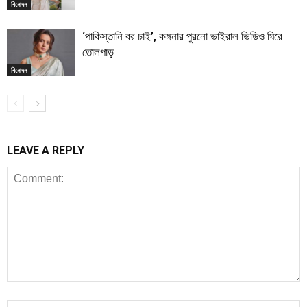
বিনোদন
‘পাকিস্তানি বর চাই’, কঙ্গনার পুরনো ভাইরাল ভিডিও ঘিরে
তোলপাড়
বিনোদন
LEAVE A REPLY