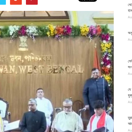
ধেয
হান
Au
অন
Au
সে
সংখ
Au
যে
যুক্
Au
তুর
আরব
Au