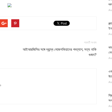
দফা
Au
ব্ল
ইন
Au
পরবর্তী সংবাদ
ভাড়
আইআরজিসির সঙ্গে দ্বন্দ্বে পেজেশকিয়ানের পদত্যাগ, সত্য নাকি
নেত
গুজব?
Au
এব
উয়
Au
m
গ্র
সংঘ
Au