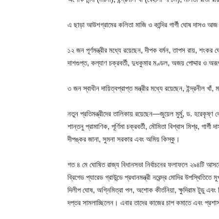
এ ছাড়া আউশগ্রামের কলিতা মাজি ও কান্দির গার্গী ঘোষ দাসও আজ 
১২ জন পূর্ণমন্ত্রীর মধ্যে রয়েছেন, দীপক বর্মন, তাপস রায়, শংকর
দাশগুপ্ত, কল্যাণ চক্রবর্তী, দুধকুমার মণ্ডল, অজয় পোদ্দার ও অর
৩ জন স্বাধীন দায়িত্বপ্রাপ্ত মন্ত্রীর মধ্যে রয়েছেন, ইন্দ্রনীল খ
নতুন প্রতিমন্ত্রীদের তালিকায় রয়েছেন—জুয়েল মুর্মু, ড. হরেকৃষ্ণ ব
শান্তনু প্রামাণিক, পূর্ণিমা চক্রবর্তী, মৌমিতা বিশ্বাস মিশ্র, গার্
দীপঙ্কর জানা, সুমনা সরকার এবং অমিয় কিস্কু।
গত ৪ মে ঘোষিত রাজ্য বিধানসভা নির্বাচনের ফলাফলে ২৯৪টি আস
ব্রিগেড প্যারেড গ্রাউন্ডে প্রধানমন্ত্রী নরেন্দ্র মোদির উপস্থিতিতে
দিলীপ ঘোষ, অগ্নিমিত্রা পল, অশোক কীর্তনিয়া, ক্ষুদিরাম টুডু 
দপ্তর সামলাচ্ছিলেন। এবার তাদের কাজের চাপ কমাতে এবং প্রশাস