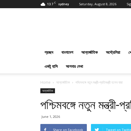
C
13.7
Saturday, August 8, 2026
Sig
sydney
প্রবাসবাংলানিউজ
ডট
কম
:
Online
Bangla
প্রচ্ছদ
বাংলাদেশ
আন্তর্জাতিক
অস্ট্রেলিয়া
খ
News
Everyday
একটু হাসি
আপনার লেখা
Home
আন্তর্জাতিক
পশ্চিমবঙ্গে নতুন মন্ত্রী-প্রতিমন্ত্রী হলেন যারা
আন্তর্জাতিক
পশ্চিমবঙ্গে নতুন মন্ত্রী-প্
June 1, 2026
Share on Facebook
Tweet on Twitt