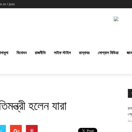
n in / Join
েলাধুলা
বিনোদন
রাজনীতি
লাইফ স্টাইল
রান্নাঘর
সোশ্যাল মিডিয়া
জান
রতিমন্ত্রী হলেন যারা
চাল
গ্র
Au
er