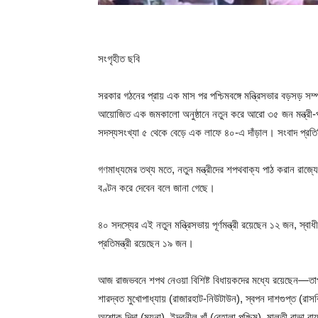
সংগৃহীত ছবি
সরকার গঠনের প্রায় এক মাস পর পশ্চিমবঙ্গে মন্ত্রিসভার বড়সড় সম
আয়োজিত এক জমকালো অনুষ্ঠানে নতুন করে আরো ৩৫ জন মন্ত্রী-প্র
সদস্যসংখ্যা ৫ থেকে বেড়ে এক লাফে ৪০-এ দাঁড়াল। সংবাদ প্র
গণমাধ্যমের তথ্য মতে, নতুন মন্ত্রীদের শপথবাক্য পাঠ করান রাজ্য
বণ্টন করে দেবেন বলে জানা গেছে।
৪০ সদস্যের এই নতুন মন্ত্রিসভায় পূর্ণমন্ত্রী রয়েছেন ১২ জন, স্বাধীন
প্রতিমন্ত্রী রয়েছেন ১৯ জন।
আজ রাজভবনে শপথ নেওয়া বিশিষ্ট বিধায়কদের মধ্যে রয়েছেন—তাপস 
শারদ্বত মুখোপাধ্যায় (রাজারহাট-নিউটাউন), স্বপন দাশগুপ্ত (রাস
অশোক দিন্দা (ময়না), ইন্দ্রনীল খাঁ (বেহালা পশ্চিম), মালতী রাভা