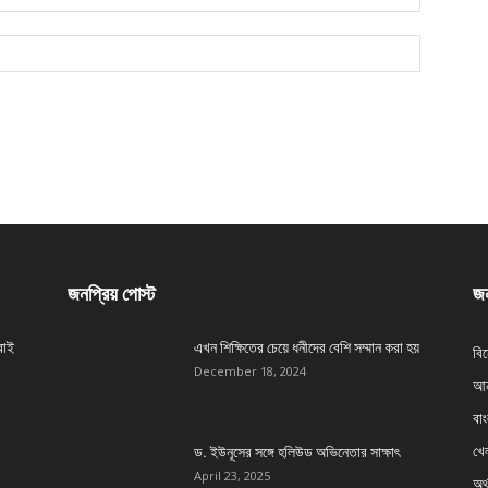
জনপ্রিয় পোস্ট
জন
বাই
এখন শিক্ষিতের চেয়ে ধনীদের বেশি সম্মান করা হয়
বি
December 18, 2024
আন
বা
খেল
ড. ইউনূসের সঙ্গে হলিউড অভিনেতার সাক্ষাৎ
April 23, 2025
অর্