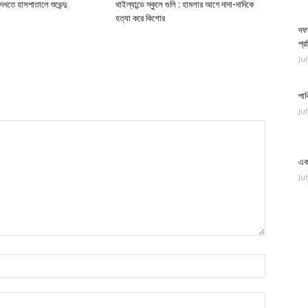
 দেখতে হাসপাতালে শুভেন্দু
থাইল্যান্ডে স্কুলে গুলি : হামলার আগে দাদা-দাদিকে
হত্যা করে কিশোর
দফা
প্
Ju
পাক
Ju
এক 
Ju