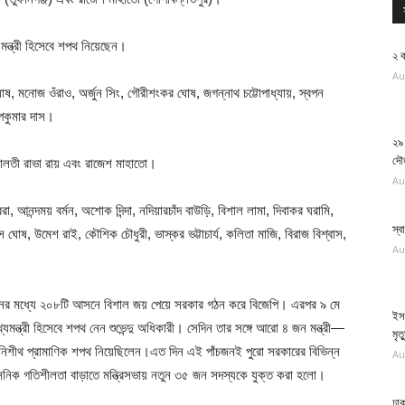
মন্ত্রী হিসেবে শপথ নিয়েছেন।
২ ক
Au
 ঘোষ, মনোজ ওঁরাও, অর্জুন সিং, গৌরীশংকর ঘোষ, জগন্নাথ চট্টোপাধ্যায়, স্বপন
ূপকুমার দাস।
২৯
দৌড়
াঁ, মালতী রাভা রায় এবং রাজেশ মাহাতো।
Au
েরা, আনন্দময় বর্মন, অশোক দিন্দা, নদিয়ারচাঁদ বাউড়ি, বিশাল লামা, দিবাকর ঘরামি,
স্ব
গী দাস ঘোষ, উমেশ রাই, কৌশিক চৌধুরী, ভাস্কর ভট্টাচার্য, কলিতা মাজি, বিরাজ বিশ্বাস,
Au
নের মধ্যে ২০৮টি আসনে বিশাল জয় পেয়ে সরকার গঠন করে বিজেপি। এরপর ৯ মে
ইসর
 মুখ্যমন্ত্রী হিসেবে শপথ নেন শুভেন্দু অধিকারী। সেদিন তার সঙ্গে আরো ৪ জন মন্ত্রী—
মৃত
এবং নিশীথ প্রামাণিক শপথ নিয়েছিলেন।এত দিন এই পাঁচজনই পুরো সরকারের বিভিন্ন
Au
নিক গতিশীলতা বাড়াতে মন্ত্রিসভায় নতুন ৩৫ জন সদস্যকে যুক্ত করা হলো।
ঢাক