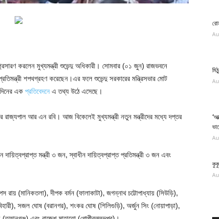
রোম
Au
্প্রসারণ করলেন মুখ্যমন্ত্রী শুভেন্দু অধিকারী। সোমবার (০১ জুন) রাজভবনে
মিঠ
তিমন্ত্রী শপথগ্রহণ করেছেন।এর ফলে শুভেন্দু সরকারের মন্ত্রিসভার মোট
Au
তিদিনের এক
প্রতিবেদনে
এ তথ্য উঠে এসেছে।
ের রাজ্যপাল আর এন রবি। আজ বিকেলেই মুখ্যমন্ত্রী নতুন মন্ত্রীদের মধ্যে দপ্তর
‘আত
ভা
Au
 দায়িত্বপ্রাপ্ত মন্ত্রী ৩ জন, স্বাধীন দায়িত্বপ্রাপ্ত প্রতিমন্ত্রী ৩ জন এবং
কুক
Au
রায় (মানিকতলা), দীপক বর্মন (ফালাকাটা), জগন্নাথ চট্টোপাধ্যায় (সিউড়ি),
বিহারী), সজল ঘোষ (বরানগর), শংকর ঘোষ (শিলিগুড়ি), অর্জুন সিং (নোয়াপাড়া),
 রায় (তুফানগঞ্জ) এবং রাজেশ মাহাতো (গোপীবল্লভপুর)।