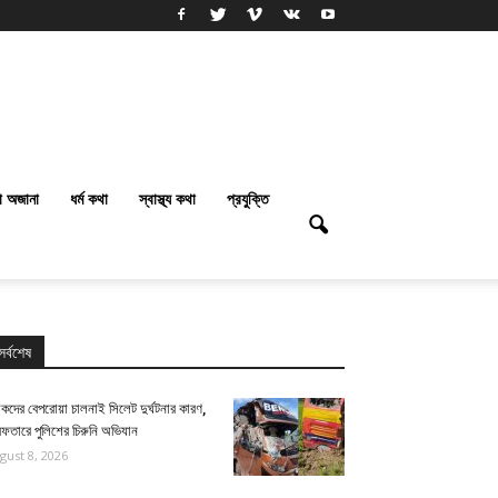
া অজানা
ধর্ম কথা
স্বাস্থ্য কথা
প্রযুক্তি
সর্বশেষ
কদের বেপরোয়া চালনাই সিলেট দুর্ঘটনার কারণ,
েফতারে পুলিশের চিরুনি অভিযান
gust 8, 2026