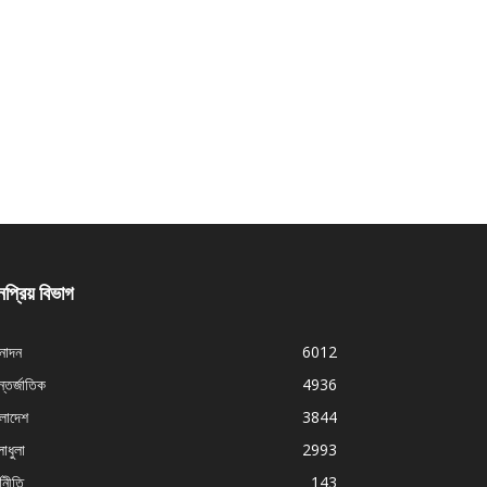
প্রিয় বিভাগ
নোদন
6012
্তর্জাতিক
4936
ংলাদেশ
3844
াধুলা
2993
থনীতি
143