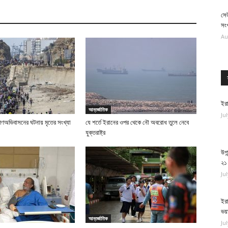
সে
সংখ
Au
ইরা
আন্তর্জাতিক
Ju
গণঅভিবাসনের ঘটনায় মৃতের সংখ্যা
যে শর্তে ইরানের ওপর থেকে নৌ অবরোধ তুলে নেবে
যুক্তরাষ্ট্র
উগা
২১
Ju
ইরা
ভয়
আন্তর্জাতিক
Ju