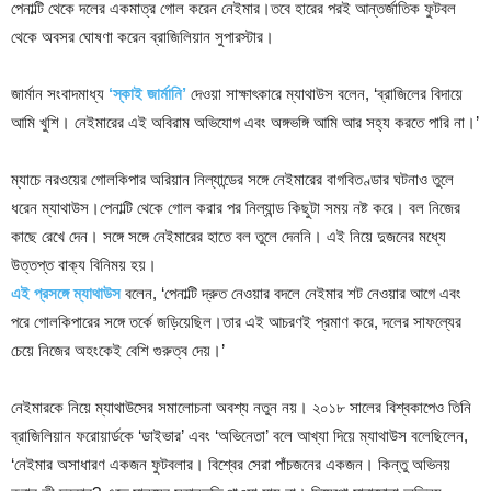
পেনাল্টি থেকে দলের একমাত্র গোল করেন নেইমার।তবে হারের পরই আন্তর্জাতিক ফুটবল
থেকে অবসর ঘোষণা করেন ব্রাজিলিয়ান সুপারস্টার।
জার্মান সংবাদমাধ্য ‌
‘স্কাই জার্মানি’
দেওয়া সাক্ষাৎকারে ম্যাথাউস বলেন, ‘ব্রাজিলের বিদায়ে
আমি খুশি। নেইমারের এই অবিরাম অভিযোগ এবং অঙ্গভঙ্গি আমি আর সহ্য করতে পারি না।’
ম্যাচে নরওয়ের গোলকিপার অরিয়ান নিল্যান্ডের সঙ্গে নেইমারের বাগবিতণ্ডার ঘটনাও তুলে
ধরেন ম্যাথাউস।পেনাল্টি থেকে গোল করার পর নিল্যান্ড কিছুটা সময় নষ্ট করে। বল নিজের
কাছে রেখে দেন। সঙ্গে সঙ্গে নেইমারের হাতে বল তুলে দেননি। এই নিয়ে দুজনের মধ্যে
উত্তপ্ত বাক্য বিনিময় হয়।
এই প্রসঙ্গে ম্যাথাউস
বলেন, ‘পেনাল্টি দ্রুত নেওয়ার বদলে নেইমার শট নেওয়ার আগে এবং
পরে গোলকিপারের সঙ্গে তর্কে জড়িয়েছিল।তার এই আচরণই প্রমাণ করে, দলের সাফল্যের
চেয়ে নিজের অহংকেই বেশি গুরুত্ব দেয়।’
নেইমারকে নিয়ে ম্যাথাউসের সমালোচনা অবশ্য নতুন নয়। ২০১৮ সালের বিশ্বকাপেও তিনি
ব্রাজিলিয়ান ফরোয়ার্ডকে ‘ডাইভার’ এবং ‘অভিনেতা’ বলে আখ্যা দিয়ে ম্যাথাউস বলেছিলেন,
‌‌‘নেইমার অসাধারণ একজন ফুটবলার। বিশ্বের সেরা পাঁচজনের একজন। কিন্তু অভিনয়