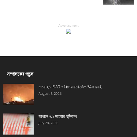
Advertisement
সম্পাদকের পছন্দ
মাত্র ২০ মিনিটে ৭ বিস্ফোরণে কেঁপে উঠল দুবাই
August 5, 2026
জাপানে ৭.১ মাত্রার ভূমিকম্প
July 28, 2026