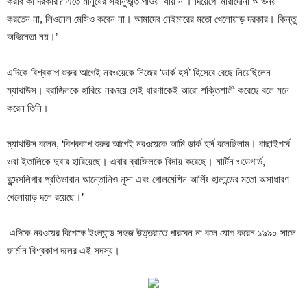
করার কী দরকার? এতে মানুষের সহানুভূতি পাওয়া যায় না। দিয়েগো মারাদোনা অভিনয়
করতেন না, লিওনেল মেসিও করেন না। আমাদের নেইমারের মতো খেলোয়াড় দরকার। কিন্তু
অভিনেতা নয়।’
এদিকে বিশ্বকাপ শুরুর আগেই নরওয়েকে নিজের ‘ডার্ক হর্স’ হিসেবে বেছে নিয়েছিলেন
ম্যাথাউস। ব্রাজিলকে হারিয়ে নরওয়ে সেই ধারণাকেই আরো শক্তিশালী করেছে বলে মনে
করেন তিনি।
ম্যাথাউস বলেন, ‘বিশ্বকাপ শুরুর আগেই নরওয়েকে আমি ডার্ক হর্স বলেছিলাম। বাছাইপর্বে
ওরা ইতালিকে দুবার হারিয়েছে। এবার ব্রাজিলকে বিদায় করেছে। মার্টিন ওডেগার্ড,
বুন্দেসলিগার প্রতিভাবান আন্তোনিও নুসা এবং গোলমেশিন আর্লিং হালান্ডের মতো অসাধারণ
খেলোয়াড় দলে রয়েছে।’
এদিকে নরওয়ের বিপেক্ষে ইংল্যান্ড সহজ উত্তরাতে পারবেন না বলে যোগ করেন ১৯৯০ সালে
জার্মান বিশ্বকাপ দলের এই সদস্য।