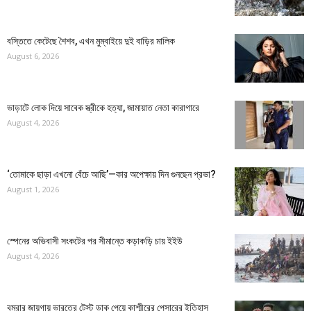
বস্তিতে কেটেছে শৈশব, এখন মুম্বাইয়ে দুই বাড়ির মালিক
August 6, 2026
ভাড়াটে লোক দিয়ে সাবেক স্ত্রীকে হত্যা, জামায়াত নেতা কারাগারে
August 4, 2026
‘তোমাকে ছাড়া এখনো বেঁচে আছি’—কার অপেক্ষায় দিন গুনছেন প্রভা?
August 1, 2026
স্পেনের অভিবাসী সংকটের পর সীমান্তে কড়াকড়ি চায় ইইউ
August 4, 2026
বুমরার জায়গায় ভারতের টেস্ট ডাক পেয়ে কাশ্মীরের পেসারের ইতিহাস