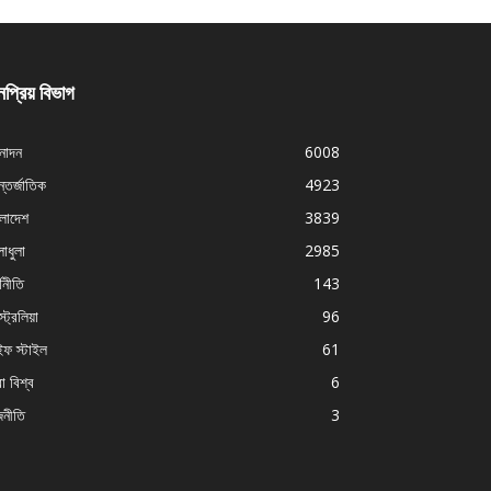
প্রিয় বিভাগ
নোদন
6008
্তর্জাতিক
4923
ংলাদেশ
3839
াধুলা
2985
থনীতি
143
ট্রেলিয়া
96
ইফ স্টাইল
61
া বিশ্ব
6
জনীতি
3