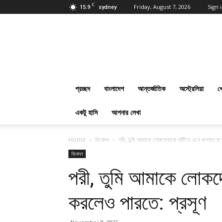
C
15.9
Friday, August 7, 2026
Sign i
sydney
প্রবাসবাংলানিউজ
ডট
কম
:
Online
Bangla
প্রচ্ছদ
বাংলাদেশ
আন্তর্জাতিক
অস্ট্রেলিয়া
খ
News
Everyday
একটু হাসি
আপনার লেখা
Home
বিনোদন
পরী, তুমি আমাকে লোকদেখানো পার্টিতে এনে অপমান না 
বিনোদন
পরী, তুমি আমাকে লোকদে
করলেও পারতে: প্রসূণ