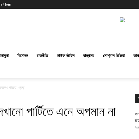
n / Join
েলাধুলা
বিনোদন
রাজনীতি
লাইফ স্টাইল
রান্নাঘর
সোশ্যাল মিডিয়া
জান
করলেও পারতে: প্রসূণ
খানো পার্টিতে এনে অপমান না
থান
দু
Au