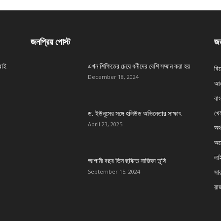
জনপ্রিয় পোস্ট
জন
বাই
এখন শিক্ষিতের চেয়ে ধনীদের বেশি সম্মান করা হয়
বি
December 18, 2024
আন
বা
খেল
ড. ইউনূসের সঙ্গে হলিউড অভিনেতার সাক্ষাৎ
April 23, 2025
অর্
অস্
লা
আগামী বছর তিন ছবিতে নাজিফা তুষি
সার
September 15, 2024
রা