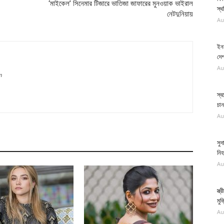
‘মাইকেল’ সিনেমার টিজারে ভাতিজা জাফারের মুনওয়াক ভাইরাল
স্
নেটদুনিয়ায়
Au
ইনফ
দে
Au
m
স্ব
চান
Au
সুদ
নি
Au
স্ত
মু
Au