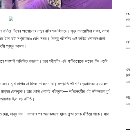
কেন
জান
Au
 বানিয়ে দিলেন আলোচনার নতুন নাট্যমঞ্চ হিসাবে। সুদূর মালয়েশিয়া সফর, লম্বা
ছে টানা দুই সপ্তাহেরও বেশি সময়। কিন্তু পরীমনির এই কথিত ‘লোকদেখানো
ফ্ল
েত্রী প্রসূন আজাদ।
Au
ে সরাসরি অভিহিত করলেন। তবে পরীমনির এই পার্টিগুলোকে অনেক দিন ধরেই
।
এবা
ডিফ
Au
বার মুখে লাগাম না দিয়েও পারলেন না। সম্প্রতি পরীমনির জন্মদিনের আমন্ত্রণে
জিক মাধ্যম ফেসবুকে। তার পোস্ট থেকেই পরিষ্কার— অভিনেত্রীর এই জাঁকজমকপূর্ণ
ভা
জায়গায় ছিল বড় ঘাটতি।
Au
দেয়, মানুষ যায়। যাওয়ার পর অনেকগুলো সান্ডা-পান্ডা লোক দাঁড়িয়ে থাকে। যারা