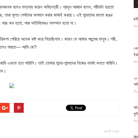
মানজনক বলেও মন্তব্য করেন অভিনেত্রী। প্রসূন আজাদ বলেন, পরীমনি হয়তো
ে, তারা মূলত গেস্টদের অপমান করার কাজই করছে। এই সান্ডাদের কালো রঙের
ছবি
ে বরং খরচ কম হতো, আর অতিথিদেরও অসম্মান হতো না।
Au
 রিকশা পেরিয়ে অনেক কষ্ট করে গিয়েছিলাম। কারণ সে আমার পছন্দের মানুষ। পরী,
 করালেও পারতে— আমি কে?
শেষ
ইর
Au
মি এখনো হতে পারিনি। তাই তোমার সান্ডা-পান্ডাদের নিজের নামটা বলতে পারিনি।
এলস।
২০ 
আ
Au
সাঁ
ফুট
Au
পরবর্তী সংবাদ
ফিল