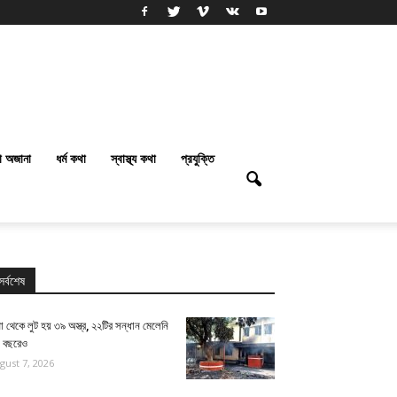
া অজানা
ধর্ম কথা
স্বাস্থ্য কথা
প্রযুক্তি
সর্বশেষ
া থেকে লুট হয় ৩৯ অস্ত্র, ২২টির সন্ধান মেলেনি
ই বছরেও
gust 7, 2026