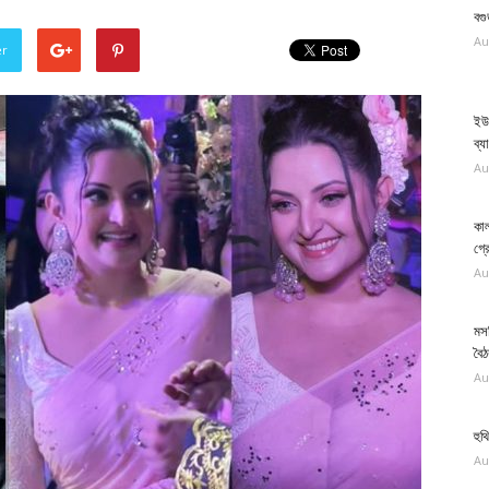
বগ
Au
er
ইউ
ব্য
Au
কাল
গ্র
Au
মস
বৈ
Au
হুথ
Au