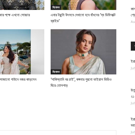
বিনোদন
কাল
াজার পক্ষে এখনো সোচ্চার
এবার টরন্টো উৎসবে দেখানো হবে বাঁধনের ‘দ্য ডিফিকাল্ট
গ্র
ব্রাইড’
Au
ইরা
Ju
বিনোদন
য় সাজানো গাউনে নজর কাড়লেন
‘পাকিস্তানি বর চাই’, কঙ্গনার পুরনো ভাইরাল ভিডিও
ঘিরে তোলপাড়
উগা
২১
Ju
ইরা
ভয়
Ju