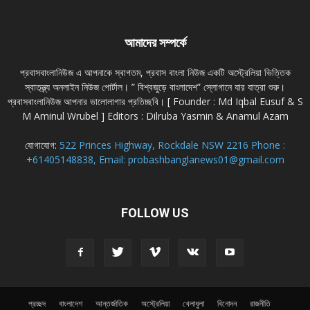
আমাদের সম্পর্কে
প্রবাসবাংলানিউজ এ আপনাকে স্বাগতম, প্রবাস বাংলা নিউজ একটি অস্ট্রেলিয়া ভিত্তিক
স্বাতন্ত্র্য অনলাইন নিউজ পোর্টাল। ” বিশ্বজুড়ে বাংলাদেশ” স্লোগানে যার যাত্রা শুরু।
প্রবাসবাংলানিউজ আপনার ভালোলাগার প্রতিচ্ছবি। [ Founder : Md Iqbal Eusuf & S
M Aminul Wrubel ] Editors : Dilruba Yasmin & Anamul Azam
যোগাযোগ:
522 Princes Highway, Rockdale NSW 2216 Phone :
+61405148838, Email: probashbanglanews01@gmail.com
FOLLOW US
প্রচ্ছদ
বাংলাদেশ
আন্তর্জাতিক
অস্ট্রেলিয়া
খেলাধুলা
বিনোদন
রাজনীতি