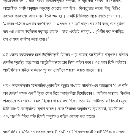
প্রতিবেদনে বলা হয়েছে, শায়খ আহমাদুল্লাহ সম্প্রতি অস্ট্রেলিয়া সফরকালে সিডনিতে
আয়োজিত একটি অনুষ্ঠানে বক্তব্য দেওয়ার কথা ছিল। কিন্তু তার আগের কিছু ভিডিও
বক্তব্য প্রকাশ্যে আসার পর বিতর্ক শুরু হয়। একটি ভিডিওতে তাকে বলতে শোনা যায়,
‘একজন পণ্ডিত একবার বলেছিলেন… এমনকি যদি দুটি মাছও মারামারি করে, তবে বুঝতে
হবে এর পেছনে ইহুদিদের ষড়যন্ত্র রয়েছে। তারা এতটাই জঘন্য… পৃথিবীর যত অশান্তি,
তার নেপথ্য কারিগর হলো তারা।’
এই ধরনের বক্তব্যকে চরম ইহুদিবিদ্বেষী হিসেবে গণ্য করেছে অস্ট্রেলীয় কর্তৃপক্ষ। রবিবার
দেশটির স্বরাষ্ট্র মন্ত্রণালয় আনুষ্ঠানিকভাবে তার ভিসা বাতিল করে। এর ফলে তিনি বর্তমানে
অস্ট্রেলিয়ার বাইরে থাকলেও পুনরায় দেশটিতে প্রবেশ করতে পারবেন না।
শায়খ আহমাদুল্লাহ ‘ইসলামিক প্র্যাকটিস অ্যান্ড দাওয়াহ সার্কেল’-এর আমন্ত্রণে ‘এ লেগাসি
অব ফেইথ’ নামক একটি ট্যুরে যোগ দিতে অস্ট্রেলিয়া গিয়েছিলেন। শনিবার সন্ধ্যায় সিডনির
পাঞ্চবোলে তার প্রধান বক্তা হিসেবে থাকার কথা ছিল। তবে ভিসা জটিলতা ও বিতর্কের মুখে
তিনি আগেই অস্ট্রেলিয়া ত্যাগ করেন। ফলে সিডনির অনুষ্ঠানসহ ক্যানবেরা, অ্যাডিলেড
এবং পার্থে নির্ধারিত বাকি তিনটি অনুষ্ঠানও বাতিল ঘোষণা করা হয়েছে।
অস্ট্রেলিয়ার অভিবাসন বিষয়ক সহকারী মন্ত্রী ম্যাট থিসলেথওয়েট স্কাই নিউজকে দেওয়া