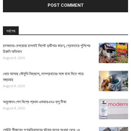
সর্বশেষ
চালকদের বেপরোয়া চালনাই সিলেট দুর্ঘটনার কারণ, গ্রেফতারে পুলিশের
চিরুনি অভিযান
August 8, 2026
ধেয়ে আসছে মৌসুমি নিম্নচাপ, তাপপ্রবাহের সঙ্গে হানা দিতে পারে
বজ্রঝড়
August 8, 2026
অনুমোদন পেল বিশ্বে প্রথম এমআরএনএ ফ্লু টিকা
August 8, 2026
সেউটা সীমান্তে গণঅভিবাসনের ঘটনায় মৃতের সংখ্যা বেড়ে ১৪