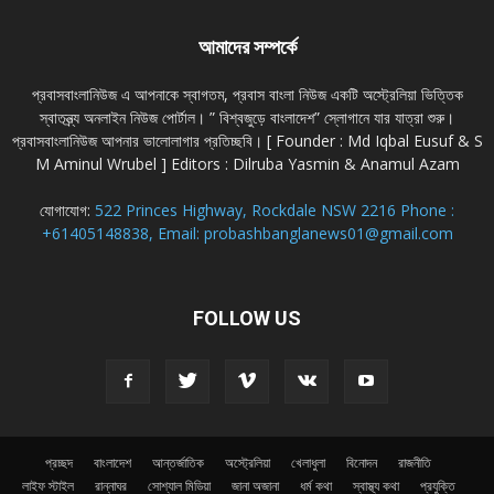
আমাদের সম্পর্কে
প্রবাসবাংলানিউজ এ আপনাকে স্বাগতম, প্রবাস বাংলা নিউজ একটি অস্ট্রেলিয়া ভিত্তিক
স্বাতন্ত্র্য অনলাইন নিউজ পোর্টাল। ” বিশ্বজুড়ে বাংলাদেশ” স্লোগানে যার যাত্রা শুরু।
প্রবাসবাংলানিউজ আপনার ভালোলাগার প্রতিচ্ছবি। [ Founder : Md Iqbal Eusuf & S
M Aminul Wrubel ] Editors : Dilruba Yasmin & Anamul Azam
যোগাযোগ:
522 Princes Highway, Rockdale NSW 2216 Phone :
+61405148838, Email: probashbanglanews01@gmail.com
FOLLOW US
প্রচ্ছদ
বাংলাদেশ
আন্তর্জাতিক
অস্ট্রেলিয়া
খেলাধুলা
বিনোদন
রাজনীতি
লাইফ স্টাইল
রান্নাঘর
সোশ্যাল মিডিয়া
জানা অজানা
ধর্ম কথা
স্বাস্থ্য কথা
প্রযুক্তি