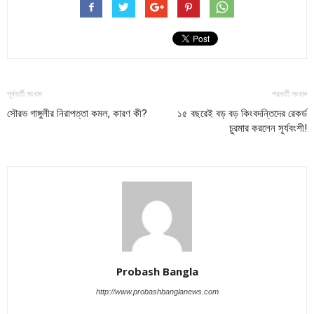
পূর্ববর্তী সংবাদ
পরবর্তী সংবাদ
সৌরভ গাঙ্গুলীর নিরাপত্তা কমল, কারণ কী?
১৫ বছরেই বড় বড় কিংবদন্তিদের রেকর্ড
চুরমার করলেন সূর্যবংশী!
Probash Bangla
http://www.probashbanglanews.com