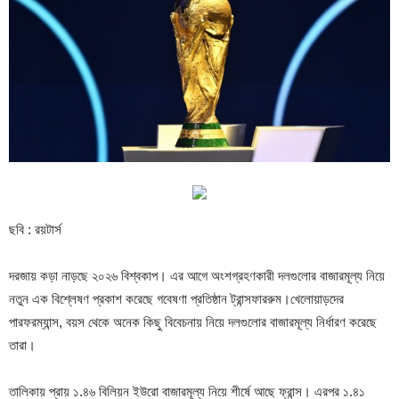
ছবি : রয়টার্স
দরজায় কড়া নাড়ছে ২০২৬ বিশ্বকাপ। এর আগে অংশগ্রহণকারী দলগুলোর বাজারমূল্য নিয়ে
নতুন এক বিশ্লেষণ প্রকাশ করেছে গবেষণা প্রতিষ্ঠান ট্রান্সফাররুম।খেলোয়াড়দের
পারফরম্যান্স, বয়স থেকে অনেক কিছু বিবেচনায় নিয়ে দলগুলোর বাজারমূল্য নির্ধারণ করেছে
তারা।
তালিকায় প্রায় ১.৪৬ বিলিয়ন ইউরো বাজারমূল্য নিয়ে শীর্ষে আছে ফ্রান্স। এরপর ১.৪১