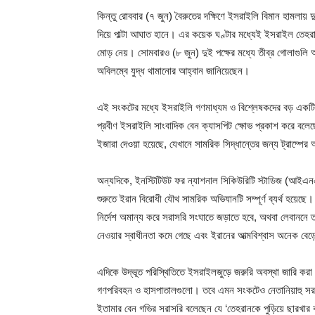
কিন্তু রোববার (৭ জুন) বৈরুতের দক্ষিণে ইসরাইলি বিমান হামলায় 
দিয়ে পাল্টা আঘাত হানে। এর কয়েক ঘণ্টার মধ্যেই ইসরাইল তেহরা
মোড় নেয়। সোমবারও (৮ জুন) দুই পক্ষের মধ্যে তীব্র গোলাগুলি অব্য
অবিলম্বে যুদ্ধ থামানোর আহ্বান জানিয়েছেন।
এই সংকটের মধ্যে ইসরাইলি গণমাধ্যম ও বিশ্লেষকদের বড় একটি অংশ
প্রবীণ ইসরাইলি সাংবাদিক বেন ক্যাসপিট ক্ষোভ প্রকাশ করে বলেছ
ইজারা দেওয়া হয়েছে, যেখানে সামরিক সিদ্ধান্তের জন্য ট্রাম্পে
অন্যদিকে, ইনস্টিটিউট ফর ন্যাশনাল সিকিউরিটি স্টাডিজ (আইএন
শুরুতে ইরান বিরোধী যৌথ সামরিক অভিযানটি সম্পূর্ণ ব্যর্থ হয়ে
নির্দেশ অমান্য করে সরাসরি সংঘাতে জড়াতে হবে, অথবা লেবাননে
নেওয়ার স্বাধীনতা কমে গেছে এবং ইরানের আত্মবিশ্বাস অনেক বেড
এদিকে উদ্ভূত পরিস্থিতিতে ইসরাইলজুড়ে জরুরি অবস্থা জারি কর
গণপরিবহন ও হাসপাতালগুলো। তবে এমন সংকটেও নেতানিয়াহু সরকারের 
ইতামার বেন গভির সরাসরি বলেছেন যে ‘তেহরানকে পুড়িয়ে ছারখার ক