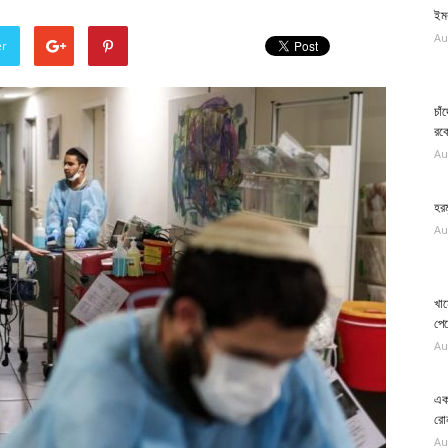
ইমর
Au
er
চাঁ
রক
Au
হরম
Au
খাম
পে
Au
এক 
রো
Au