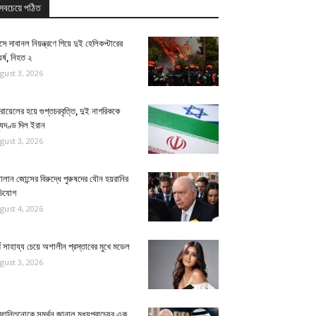
সবচেয়ে পঠিত
িসে দাবানল নিয়ন্ত্রণে গিয়ে দুই হেলিকপ্টারের
র্ষ, নিহত ২
gust 3, 2026
ায়েলের হয়ে গুপ্তচরবৃত্তি, দুই নাগরিককে
্যুদণ্ড দিল ইরান
gust 3, 2026
ালান জোন্সের বিরুদ্ধে পুরুষদের যৌন হয়রানির
িযোগ
gust 4, 2026
থ সাহায্য চেয়ে অশালীন প্রস্তাবের মুখে মডেল
gust 3, 2026
ান্তিনোকে সমর্থন জানাল মধ্যপ্রাচ্যের এক