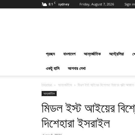
C
8.1
Friday, August 7, 2026
Sign in
sydney
প্রবাসবাংলানিউজ
ডট
কম
:
Online
Bangla
প্রচ্ছদ
বাংলাদেশ
আন্তর্জাতিক
অস্ট্রেলিয়া
খ
News
Everyday
একটু হাসি
আপনার লেখা
Home
আন্তর্জাতিক
মিডল ইস্ট আইয়ের বিশ্লেষণ ইরানের পাল্টা আঘাতে
আন্তর্জাতিক
মিডল ইস্ট আইয়ের বিশ্ল
দিশেহারা ইসরাইল