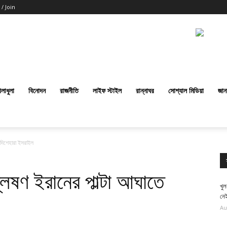
 / Join
েলাধুলা
বিনোদন
রাজনীতি
লাইফ স্টাইল
রান্নাঘর
সোশ্যাল মিডিয়া
জান
 দিশেহারা ইসরাইল
েষণ ইরানের পাল্টা আঘাতে
খুল
নেই
Au