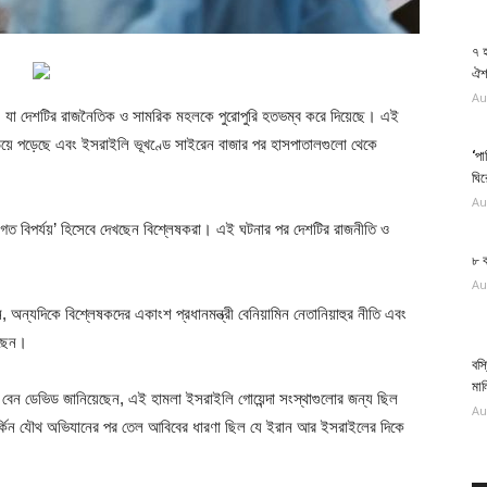
৭ 
ঐশ্
Au
ান, যা দেশটির রাজনৈতিক ও সামরিক মহলকে পুরোপুরি হতভম্ব করে দিয়েছে। এই
য়ে পড়েছে এবং ইসরাইলি ভূখণ্ডে সাইরেন বাজার পর হাসপাতালগুলো থেকে
‘পা
ঘি
Au
 বিপর্যয়’ হিসেবে দেখছেন বিশ্লেষকরা। এই ঘটনার পর দেশটির রাজনীতি ও
৮ 
Au
ছেন, অন্যদিকে বিশ্লেষকদের একাংশ প্রধানমন্ত্রী বেনিয়ামিন নেতানিয়াহুর নীতি এবং
রছেন।
বস্
মা
 বেন ডেভিড জানিয়েছেন, এই হামলা ইসরাইলি গোয়েন্দা সংস্থাগুলোর জন্য ছিল
Au
মার্কিন যৌথ অভিযানের পর তেল আবিবের ধারণা ছিল যে ইরান আর ইসরাইলের দিকে