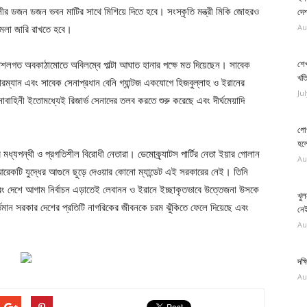
রতলীর ডজন ডজন ভবন মাটির সাথে মিশিয়ে দিতে হবে। সংস্কৃতি মন্ত্রী মিকি জোহরও
দে
Au
ামলা জারি রাখতে হবে।
ৌশলগত অবকাঠামোতে অবিলম্বে পাল্টা আঘাত হানার পক্ষে মত দিয়েছেন। সাবেক
শে
খত
বারম্যান এবং সাবেক সেনাপ্রধান বেনি গ্যান্টজ একযোগে হিজবুল্লাহ ও ইরানের
Ju
াবাহিনী ইতোমধ্যেই রিজার্ভ সেনাদের তলব করতে শুরু করেছে এবং দীর্ঘমেয়াদি
গোপ
হলো
ধ্যপন্থী ও প্রগতিশীল বিরোধী নেতারা। ডেমোক্র্যাটস পার্টির নেতা ইয়ার গোলান
Au
কে আরেকটি যুদ্ধের আগুনে ছুড়ে দেওয়ার কোনো ম্যান্ডেট এই সরকারের নেই। তিনি
বং দেশে আগাম নির্বাচন এড়াতেই লেবানন ও ইরানে ইচ্ছাকৃতভাবে উত্তেজনা উসকে
খুল
ান সরকার দেশের প্রতিটি নাগরিকের জীবনকে চরম ঝুঁকিতে ফেলে দিয়েছে এবং
নেই
Au
দক্
Au