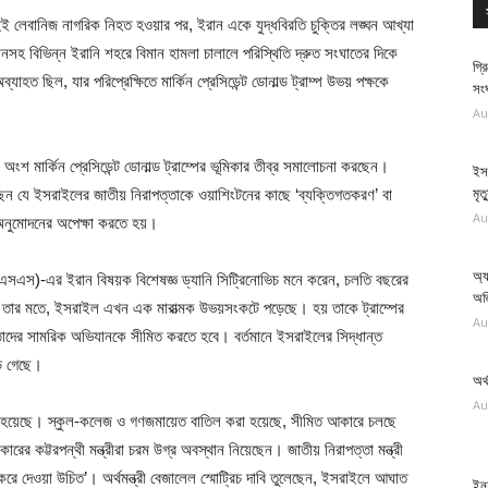
দুই লেবানিজ নাগরিক নিহত হওয়ার পর, ইরান একে যুদ্ধবিরতি চুক্তির লঙ্ঘন আখ্যা
নসহ বিভিন্ন ইরানি শহরে বিমান হামলা চালালে পরিস্থিতি দ্রুত সংঘাতের দিকে
গ্র
াহত ছিল, যার পরিপ্রেক্ষিতে মার্কিন প্রেসিডেন্ট ডোনাল্ড ট্রাম্প উভয় পক্ষকে
সংঘ
Au
 মার্কিন প্রেসিডেন্ট ডোনাল্ড ট্রাম্পের ভূমিকার তীব্র সমালোচনা করছেন।
ইসর
েন যে ইসরাইলের জাতীয় নিরাপত্তাকে ওয়াশিংটনের কাছে ‘ব্যক্তিগতকরণ’ বা
মৃত
Au
র অনুমোদনের অপেক্ষা করতে হয়।
অ্য
এসএস)-এর ইরান বিষয়ক বিশেষজ্ঞ ড্যানি সিট্রিনোভিচ মনে করেন, চলতি বছরের
অভ
ছে। তার মতে, ইসরাইল এখন এক মারাত্মক উভয়সংকটে পড়েছে। হয় তাকে ট্রাম্পের
Au
 তাদের সামরিক অভিযানকে সীমিত করতে হবে। বর্তমানে ইসরাইলের সিদ্ধান্ত
়ে গেছে।
অর্
Au
া হয়েছে। স্কুল-কলেজ ও গণজমায়েত বাতিল করা হয়েছে, সীমিত আকারে চলছে
কট্টরপন্থী মন্ত্রীরা চরম উগ্র অবস্থান নিয়েছেন। জাতীয় নিরাপত্তা মন্ত্রী
রে দেওয়া উচিত’। অর্থমন্ত্রী বেজালেল স্মোট্রিচ দাবি তুলেছেন, ইসরাইলে আঘাত
ইনফ