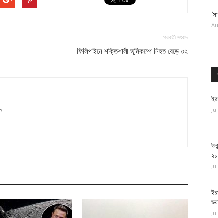
‘সা
Au
পরবর্তী সংবাদ
ফিলিপাইনে শক্তিশালী ভূমিকম্পে নিহত বেড়ে ৩২
ইরা
Ju
m
উগা
২১
Ju
ইরা
ভয়
Ju