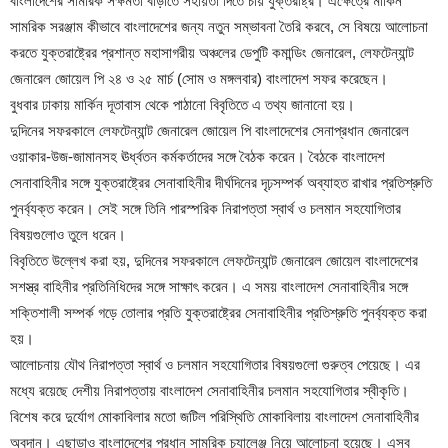
বাংলাদেশের সামরিক সক্ষমতা বাড়াতে সহায়তা দিতে চায় যুক্তরাষ্ট্র। এক্ষেত্রে মার্কিন
সামরিক সরঞ্জাম কীভাবে বাংলাদেশের জন্য নতুন সম্ভাবনা তৈরি করবে, সে বিষয়ে আলোচনা
করতে যুক্তরাষ্ট্রের প্রশান্ত মহাসাগরীয় অঞ্চলের ডেপুটি কমান্ডিং জেনারেল, লেফটেন্যান্ট
জেনারেল জোয়েল পি ২৪ ও ২৫ মার্চ (সোম ও মঙ্গলবার) বাংলাদেশ সফর করেছেন।
বুধবার ঢাকায় মার্কিন দূতাবাস থেকে পাঠানো বিবৃতিতে এ তথ্য জানানো হয়।
দুদিনের সফরকালে লেফটেন্যান্ট জেনারেল জোয়েল পি বাংলাদেশের সেনাপ্রধান জেনারেল
ওয়াকার-উজ-জামানসহ ঊর্ধ্বতন কর্মকর্তাদের সঙ্গে বৈঠক করেন। বৈঠকে বাংলাদেশ
সেনাবাহিনীর সঙ্গে যুক্তরাষ্ট্রের সেনাবাহিনীর দীর্ঘদিনের দৃঢ়সম্পর্ক অব্যাহত রাখার প্রতিশ্রুতি
পুনর্ব্যক্ত করেন। সেই সঙ্গে তিনি পারস্পরিক নিরাপত্তা স্বার্থ ও চলমান সহযোগিতার
বিষয়গুলোও তুলে ধরেন।
বিবৃতিতে উল্লে­খ করা হয়, দুদিনের সফরকালে লেফটেন্যান্ট জেনারেল জোয়েল বাংলাদেশের
সশস্ত্র বাহিনীর প্রতিনিধিদের সঙ্গে সাক্ষাৎ করেন। এ সময় বাংলাদেশ সেনাবাহিনীর সঙ্গে
শক্তিশালী সম্পর্ক গড়ে তোলার প্রতি যুক্তরাষ্ট্রের সেনাবাহিনীর প্রতিশ্রুতি পুনর্ব্যক্ত করা
হয়।
আলোচনায় যৌথ নিরাপত্তা স্বার্থ ও চলমান সহযোগিতার বিষয়গুলো গুরুত্ব পেয়েছে। এর
মধ্যে রয়েছে দেশীয় নিরাপত্তায় বাংলাদেশ সেনাবাহিনীর চলমান সহযোগিতার স্বীকৃতি।
বিশেষ করে দুর্যোগ মোকাবিলার মতো জটিল পরিস্থিতি মোকাবিলায় বাংলাদেশ সেনাবাহিনীর
অবদান। এছাড়াও বাংলাদেশের প্রধান সামরিক চ্যালেঞ্জ নিয়ে আলোচনা হয়েছে। এসব