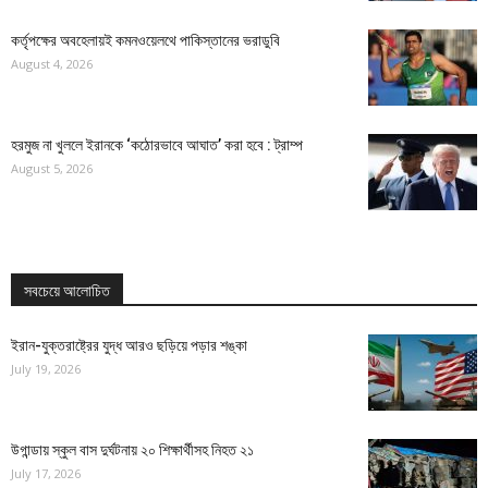
কর্তৃপক্ষের অবহেলায়ই কমনওয়েলথে পাকিস্তানের ভরাডুবি
August 4, 2026
হরমুজ না খুললে ইরানকে ‘কঠোরভাবে আঘাত’ করা হবে : ট্রাম্প
August 5, 2026
সবচেয়ে আলোচিত
ইরান-যুক্তরাষ্ট্রের যুদ্ধ আরও ছড়িয়ে পড়ার শঙ্কা
July 19, 2026
উগান্ডায় স্কুল বাস দুর্ঘটনায় ২০ শিক্ষার্থীসহ নিহত ২১
July 17, 2026