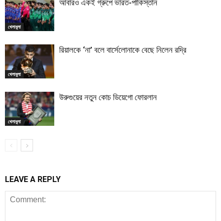
আবারও একই গ্রুপে ভারত-পাকিস্তান
খেলাধুলা
রিয়ালকে ‘না’ বলে বার্সেলোনাকে বেছে নিলেন রদ্রি
খেলাধুলা
উরুগুয়ের নতুন কোচ ডিয়েগো ফোরলান
খেলাধুলা
LEAVE A REPLY