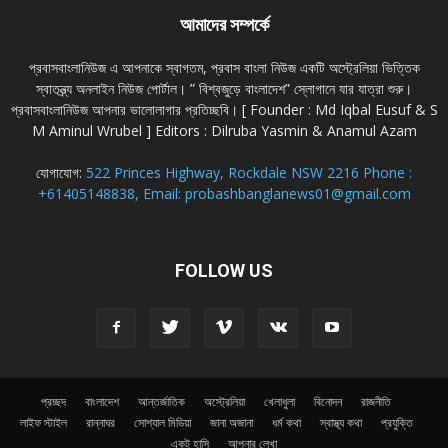
আমাদের সম্পর্কে
প্রবাসবাংলানিউজ এ আপনাকে স্বাগতম, প্রবাস বাংলা নিউজ একটি অস্ট্রেলিয়া ভিত্তিক
স্বাতন্ত্র্য অনলাইন নিউজ পোর্টাল। ” বিশ্বজুড়ে বাংলাদেশ” স্লোগানে যার যাত্রা শুরু।
প্রবাসবাংলানিউজ আপনার ভালোলাগার প্রতিচ্ছবি। [ Founder : Md Iqbal Eusuf & S
M Aminul Wrubel ] Editors : Dilruba Yasmin & Anamul Azam
যোগাযোগ:
522 Princes Highway, Rockdale NSW 2216 Phone :
+61405148838, Email: probashbanglanews01@gmail.com
FOLLOW US
প্রচ্ছদ
বাংলাদেশ
আন্তর্জাতিক
অস্ট্রেলিয়া
খেলাধুলা
বিনোদন
রাজনীতি
লাইফ স্টাইল
রান্নাঘর
সোশ্যাল মিডিয়া
জানা অজানা
ধর্ম কথা
স্বাস্থ্য কথা
প্রযুক্তি
একটু হাসি
আপনার লেখা