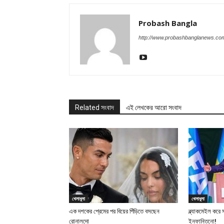
Probash Bangla
http://www.probashbanglanews.co
Related সংবাদ
এই লেখকের আরো সংবাদ
খেলাধুলা
খেলাধুলা
এক দশকের প্রেমের পর বিয়ের পিঁড়িতে বসছেন
ব্ল্যাকমেইল করে 
রোনালদো
ইনফান্তিনো!