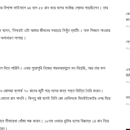
ের বিপক্ষে ফাইনালে ৬৪ বলে ৫৫ রান করে দলের সর্বোচ্চ স্কোর গড়েছিলেন। তার
কেন
জান
Au
াস বলেন, ‘নিশ্চয়ই এটা আমার জীবনের সবচেয়ে নিখুঁত ব্যাটিং। অফ সিজনে পাওয়ার
ে অসাধারণ লাগছে।
ফ্ল
Au
িতে পারিনি। এবার পুরোপুরি নিজের পারফরম্যান্সে মন দিয়েছি, আর তার ফল
এবা
ডিফ
Au
ার ও জোশুয়া ক্লার্ক ৭০ রানের জুটি গড়ে দলের জন্য শক্ত ভিত্তি তৈরি করেন।
ভা
লে কোনো রান পাননি। কিন্তু ষষ্ঠ বলেই তিনি জো ডেভিসকে মিডউইকেটের ওপর দিয়ে
Au
সীমারেখা খোঁজা শুরু করেন। ১৮তম ওভারে হান্টার হলের বিরুদ্ধে ১৪ রান নিয়ে
করেন।