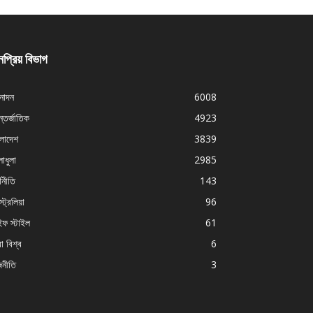
প্রিয় বিভাগ
নোদন
6008
্তর্জাতিক
4923
ংলাদেশ
3839
াধুলা
2985
থনীতি
143
ট্রেলিয়া
96
ইফ স্টাইল
61
া বিশ্ব
6
জনীতি
3