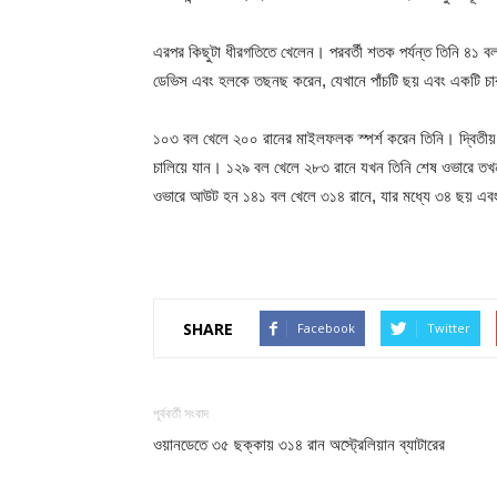
এরপর কিছুটা ধীরগতিতে খেলেন। পরবর্তী শতক পর্যন্ত তিনি ৪১ ব
ডেভিস এবং হলকে তছনছ করেন, যেখানে পাঁচটি ছয় এবং একটি চা
১০৩ বল খেলে ২০০ রানের মাইলফলক স্পর্শ করেন তিনি। দ্বিতীয়
চালিয়ে যান। ১২৯ বল খেলে ২৮৩ রানে যখন তিনি শেষ ওভারে তখন 
ওভারে আউট হন ১৪১ বল খেলে ৩১৪ রানে, যার মধ্যে ৩৪ ছয় এবং 
SHARE
Facebook
Twitter
পূর্ববর্তী সংবাদ
ওয়ানডেতে ৩৫ ছক্কায় ৩১৪ রান অস্ট্রেলিয়ান ব্যাটারের