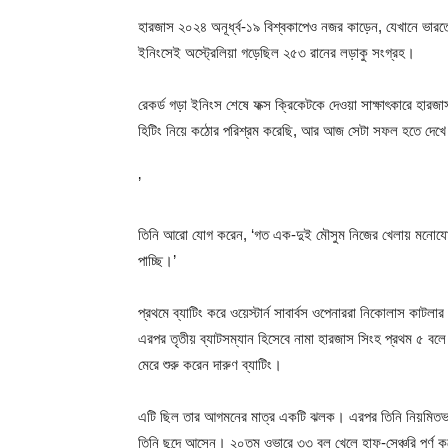
হারজাস ২০২৪ অনূর্ধ্ব-১৯ বিশ্বকাপেও নজর কাড়েন, যেখানে ভারত
ইনিংসেই অস্ট্রেলিয়া গড়েছিল ২৫৩ রানের লড়াকু সংগ্রহ।
রেকর্ড গড়া ইনিংস শেষে ফক্স ক্রিকেটকে দেওয়া সাক্ষাৎকারে হারজ
হিটিং নিয়ে কঠোর পরিশ্রম করেছি, আর আজ সেটা সফল হতে দেখ
’
তিনি আরো যোগ করেন, ‘গত এক-দুই মৌসুম নিজের খেলায় মনোযোগ দ
পাচ্ছি।’
প্রথমে ব্যাটিং করে ওয়েস্টার্ন সাবার্বস ওপেনাররা নিকোলাস কাটল
এরপর তৃতীয় ব্যাটসম্যান হিসেবে নামা হারজাস সিংহ প্রথম ৫ ব
মেরে শুরু করেন দারুণ ব্যাটিং।
এটি ছিল তার আগমনের মাত্র একটি ঝলক। এরপর তিনি নিয়মিতভাবে 
তিনি ছন্দে আসেন। ২০তম ওভারে ৩৩ বল খেলে হাফ-সেঞ্চুরি পূর্ণ 