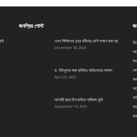
জনপ্রিয় পোস্ট
জন
বাই
এখন শিক্ষিতের চেয়ে ধনীদের বেশি সম্মান করা হয়
বি
December 18, 2024
আন
বা
খেল
ড. ইউনূসের সঙ্গে হলিউড অভিনেতার সাক্ষাৎ
April 23, 2025
অর্
অস্
লা
আগামী বছর তিন ছবিতে নাজিফা তুষি
সার
September 15, 2024
রা