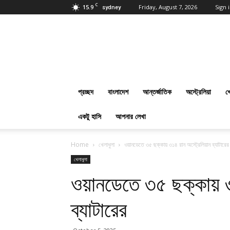
C
15.9
Friday, August 7, 2026
Sign i
sydney
প্রবাসবাংলানিউজ
ডট
কম
:
Online
Bangla
প্রচ্ছদ
বাংলাদেশ
আন্তর্জাতিক
অস্ট্রেলিয়া
খ
News
Everyday
একটু হাসি
আপনার লেখা
Home
খেলাধুলা
ওয়ানডেতে ৩৫ ছক্কায় ৩১৪ রান অস্ট্রেলিয়ান ব্যাটারের
খেলাধুলা
ওয়ানডেতে ৩৫ ছক্কায় ৩
ব্যাটারের