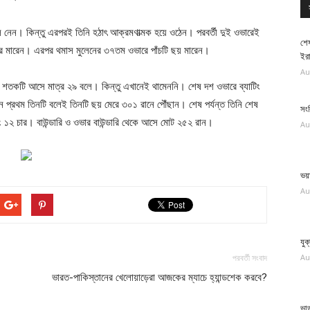
ল নেন। কিন্তু এরপরই তিনি হঠাৎ আক্রমণাত্মক হয়ে ওঠেন। পরবর্তী দুই ওভারেই
শেষ
র মারেন। এরপর থমাস মুলেনের ৩৭তম ওভারে পাঁচটি ছয় মারেন।
ইর
Au
 শতকটি আসে মাত্র ২৯ বলে। কিন্তু এখানেই থামেননি। শেষ দশ ওভারে ব্যাটিং
প্রথম তিনটি বলেই তিনটি ছয় মেরে ৩০১ রানে পৌঁছান। শেষ পর্যন্ত তিনি শেষ
সং
১২ চার। বাউন্ডারি ও ওভার বাউন্ডারি থেকে আসে মোট ২৫২ রান।
Au
ভয়া
Au
যুক
Au
পরবর্তী সংবাদ
ভারত-পাকিস্তানের খেলোয়াড়েরা আজকের ম্যাচে হ্যান্ডশেক করবে?
ভাড়