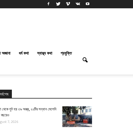
া অজানা
ধর্ম কথা
স্বাস্থ্য কথা
প্রযুক্তি
সর্বশেষ
া থেকে লুট হয় ৩৯ অস্ত্র, ২২টির সন্ধান মেলেনি
ই বছরেও
gust 7, 2026