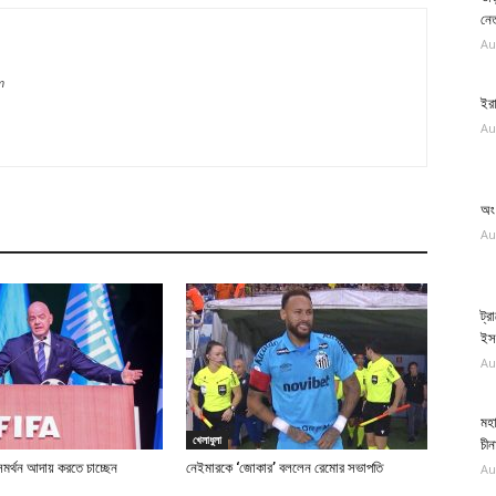
নেত
Au
m
ইরা
Au
অং 
Au
ট্র
ইস
Au
মহা
খেলাধুলা
চীন
সমর্থন আদায় করতে চাচ্ছেন
নেইমারকে ‘জোকার’ বললেন রেমোর সভাপতি
Au