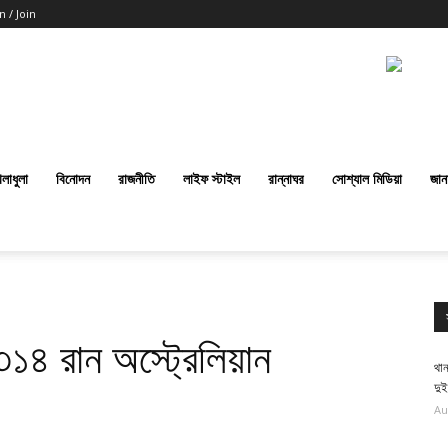
n / Join
েলাধুলা
বিনোদন
রাজনীতি
লাইফ স্টাইল
রান্নাঘর
সোশ্যাল মিডিয়া
জান
১৪ রান অস্ট্রেলিয়ান
থান
দু
Au