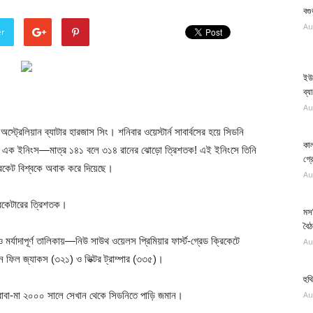
বগ
Au
er
ইউ
ব্য
Au
স্ট্রেলিয়ান ব্যাটার হারজাস সিং। শনিবার ওয়েস্টার্ন সাবার্বসের হয়ে সিডনি
কাল
বাস্য এক ইনিংস—মাত্র ১৪১ বলে ৩১৪ রানের ঝোড়ো ত্রিশতক! এই ইনিংসে তিনি
গ্র
রিকেট বিশ্বকে অবাক করে দিয়েছে।
Au
রিকেটারের ত্রিশতক।
মস
বৈ
্যাদাপূর্ণ তালিকায়—নিউ সাউথ ওয়েলস প্রিমিয়ার ফার্স্ট-গ্রেড ক্রিকেটে
Au
ন ফিল জ্যাকস (৩২১) ও ভিক্টর ট্রাম্পার (৩৩৫)।
হুথ
 বাবা-মা ২০০০ সালে সেখান থেকে সিডনিতে পাড়ি জমান।
Au