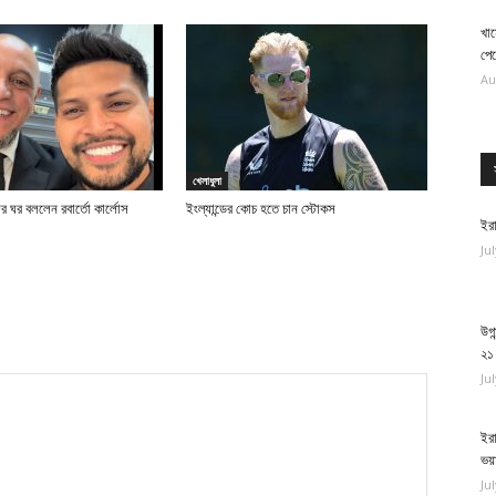
খাম
পে
Au
খেলাধুলা
র ঘর বললেন রবার্তো কার্লোস
ইংল্যান্ডের কোচ হতে চান স্টোকস
ইরা
Ju
উগা
২১
Ju
ইরা
ভয়
Ju