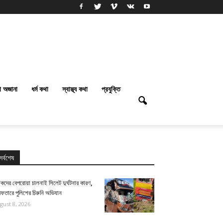
া অজানা
ধর্ম কথা
স্বাস্থ্য কথা
প্রযুক্তি
সর্বশেষ
কদের বেপরোয়া চালনাই সিলেট দুর্ঘটনার কারণ,
েফতারে পুলিশের চিরুনি অভিযান
gust 8, 2026