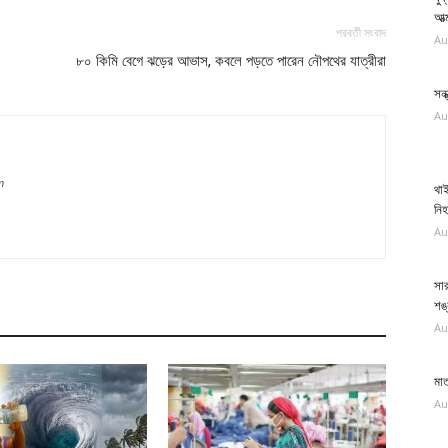
আত্
পরবর্তী সংবাদ
Au
৮০ কিমি বেগে ঝড়ের আভাস, কবলে পড়তে পারেন নৌপথের যাত্রীরা
সন্
Au
m
থাই
নি
Au
সার
শঙ্
Au
মাত
Au