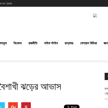
n in / Join
েলাধুলা
বিনোদন
রাজনীতি
লাইফ স্টাইল
রান্নাঘর
সোশ্যাল মিডিয়া
জান
লবৈশাখী ঝড়ের আভাস
চাল
গ্র
Au
er