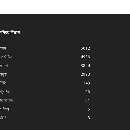
প্রিয় বিভাগ
নোদন
6012
্তর্জাতিক
4936
ংলাদেশ
3844
াধুলা
2993
থনীতি
143
ট্রেলিয়া
96
ইফ স্টাইল
61
া বিশ্ব
6
জনীতি
3