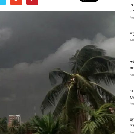
ধেয
হান
Au
অন
Au
সে
সংখ
Au
যে
যুক্
Au
তুর
আরব
Au