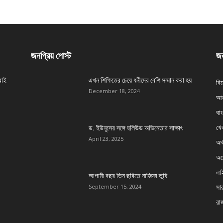
জনপ্রিয় পোস্ট
জন
বাই
এখন শিক্ষিতের চেয়ে ধনীদের বেশি সম্মান করা হয়
বি
December 18, 2024
আন
বা
খেল
ড. ইউনূসের সঙ্গে হলিউড অভিনেতার সাক্ষাৎ
April 23, 2025
অর্
অস্
লা
আগামী বছর তিন ছবিতে নাজিফা তুষি
সার
September 15, 2024
রা