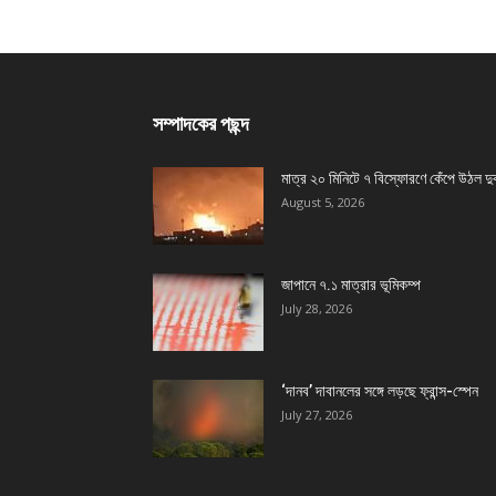
সম্পাদকের পছন্দ
মাত্র ২০ মিনিটে ৭ বিস্ফোরণে কেঁপে উঠল দু
August 5, 2026
জাপানে ৭.১ মাত্রার ভূমিকম্প
July 28, 2026
‘দানব’ দাবানলের সঙ্গে লড়ছে ফ্রান্স-স্পেন
July 27, 2026