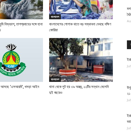
মস
বৈ
বাংলাদেশ
Au
ি নিম্নচাপ, তাপপ্রবাহের সঙ্গে হানা
বাংলাদেশের পোশাক খাতে বড় সম্ভাবনা দেখছে দক্ষিণ
ড়
কোরিয়া
ইরা
Ju
বাংলাদেশ
ি হয়ে আসছে ‘এসআরবি’, খসড়া আইন
থানা থেকে লুট হয় ৩৯ অস্ত্র, ২২টির সন্ধান মেলেনি
উগা
দুই বছরেও
২১
Ju
ইরা
ভয়
Ju