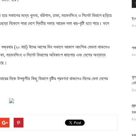
ী হয়ে সকালের মধ্যে খুলনা, বরিশাল, ঢাকা, ময়মনসিংহ ও সিলেট বিভাগে ছড়িয়ে
ইংল
এছাড়া বিকেলে সারা দেশে দ্বিতীয় দফায় আরেক দফা ঝড়-বৃষ্টি হতে পারে। ফলে
Au
।
য়, শুক্রবার (২০ মার্চ) ঈদের আগের দিন সকালে আকাশ আংশিক মেঘলা থাকলেও
গাজ
 ঢাকা, ময়মনসিংহ ও সিলেট বিভাগের অধিকাংশ জায়গায় এবং দেশের অন্যান্য
Au
়েছে।
খুল
রের দিকে উপকূলীয় কিছু বিভাগে বৃষ্টির প্রবণতা থাকলেও দিনের বেলা দেশের
নেই
Au
বিপ
হক
Au
যুক