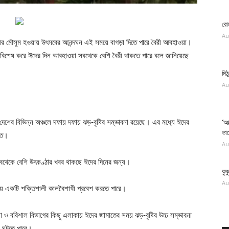
রোম
Au
মৌসুম হওয়ায় উৎসবের আনন্দঘন এই সময়ে বাগড়া দিতে পারে বৈরী আবহাওয়া।
ে। বিশেষ করে ঈদের দিন আবহাওয়া সবথেকে বেশি বৈরী থাকতে পারে বলে জানিয়েছে
মিঠ
Au
েশের বিভিন্ন অঞ্চলে দফায় দফায় ঝড়-বৃষ্টির সম্ভাবনা রয়েছে। এর মধ্যে ঈদের
‘আত
ভা
মাত।
Au
 সবথেকে বেশি উৎকণ্ঠার খবর থাকছে ঈদের দিনের জন্য।
কুক
Au
দিয়ে একটি শক্তিশালী কালবৈশাখী প্রবেশ করতে পারে।
 ও বরিশাল বিভাগের কিছু এলাকায় ঈদের জামাতের সময় ঝড়-বৃষ্টির উচ্চ সম্ভাবনা
ন ঘটতে পারে।