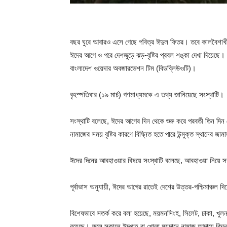
বছর ঘুরে আবারও এসে গেছে পবিত্র ঈদুল ফিতর। তবে কালবৈশাখীর 
ঈদের আগে ও পরে দেশজুড়ে ঝড়-বৃষ্টির প্রবল শঙ্কা দেখা দিয়েছ
বাংলাদেশ ওয়েদার অবজারভেশন টিম (বিডব্লিউওটি)।
বৃহস্পতিবার (১৯ মার্চ) গণমাধ্যমকে এ তথ্য জানিয়েছে সংস্থাটি।
সংস্থাটি বলেছে, ঈদের আগের দিন থেকে শুরু করে পরবর্তী তিন দিন দ
নামাজের সময় বৃষ্টির কারণে বিঘ্নিত হতে পারে উন্মুক্ত স্থানের জা
ঈদের দিনের আবহাওয়ার বিষয়ে সংস্থাটি বলেছে, আবহাওয়া নিয়ে
পূর্বাভাস অনুযায়ী, ঈদের আগের রাতেই দেশের উত্তর-পশ্চিমাঞ্চল 
বিশেষভাবে সতর্ক করে বলা হয়েছে, ময়মনসিংহ, সিলেট, ঢাকা, খুলনা
রয়েছে। ফলে সকালে ঈদগাহ বা খোলা ময়দানে নামাজ আদায়ে বিঘ্