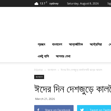
C
13.7
Saturday, August 8, 2026
Sig
sydney
প্রবাসবাংলানিউজ
ডট
কম
:
Online
Bangla
প্রচ্ছদ
বাংলাদেশ
আন্তর্জাতিক
অস্ট্রেলিয়া
খ
News
Everyday
একটু হাসি
আপনার লেখা
Home
বাংলাদেশ
ঈদের দিন দেশজুড়ে কালবৈশাখী ঝড়ের আভাস
বাংলাদেশ
ঈদের দিন দেশজুড়ে কা
March 21, 2026
Share on Facebook
Tweet on Twitt