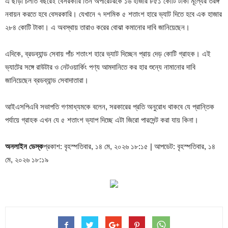
এ ছাড়া চলতি বছরেই বেসরকারি তিন অপারেটরকে ১৬ হাজার ৮৫১ কোটি টাকা মূল্যের তরঙ্গ
নবায়ন করতে হবে বেসরকারি। যেখানে ৭ দশমিক ৫ শতাংশ হারে ভ্যাট দিতে হবে এক হাজার
২৮৪ কোটি টাকা। এ অবস্থায় তারাও করের বোঝা কমানোর দাবি জানিয়েছেন।
এদিকে, ব্রডব্যান্ড সেবায় পাঁচ শতাংশ হারে ভ্যাট দিচ্ছেন প্রায় দেড় কোটি গ্রাহক। এই
ভ্যাটের সঙ্গে রাউটার ও নেটওয়ার্কিং পণ্য আমদানিতে কর হার শুন্যে নামানোর দাবি
জানিয়েছেন ব্রডব্যান্ড সেবাদাতারা।
আইএসপিএবি সভাপতি গণমাধ্যমকে বলেন, সরকারের প্রতি অনুরোধ থাকবে যে প্রান্তিক
পর্যায়ে গ্রাহক এখন যে ৫ শতাংশ ভ্যাপ দিচ্ছে এটা জিরো পারসেন্ট করা যায় কিনা।
অনলাইন ডেস্ক
প্রকাশ: বৃহস্পতিবার, ১৪ মে, ২০২৬ ১৮:১৫ | আপডেট: বৃহস্পতিবার, ১৪
মে, ২০২৬ ১৮:১৯