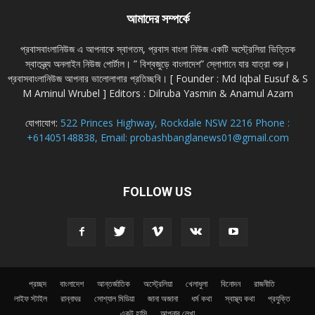
আমাদের সম্পর্কে
প্রবাসবাংলানিউজ এ আপনাকে স্বাগতম, প্রবাস বাংলা নিউজ একটি অস্ট্রেলিয়া ভিত্তিক
স্বাতন্ত্র্য অনলাইন নিউজ পোর্টাল। ” বিশ্বজুড়ে বাংলাদেশ” স্লোগানে যার যাত্রা শুরু।
প্রবাসবাংলানিউজ আপনার ভালোলাগার প্রতিচ্ছবি। [ Founder : Md Iqbal Eusuf & S
M Aminul Wrubel ] Editors : Dilruba Yasmin & Anamul Azam
যোগাযোগ:
522 Princes Highway, Rockdale NSW 2216 Phone :
+61405148838, Email: probashbanglanews01@gmail.com
FOLLOW US
প্রচ্ছদ
বাংলাদেশ
আন্তর্জাতিক
অস্ট্রেলিয়া
খেলাধুলা
বিনোদন
রাজনীতি
লাইফ স্টাইল
রান্নাঘর
সোশ্যাল মিডিয়া
জানা অজানা
ধর্ম কথা
স্বাস্থ্য কথা
প্রযুক্তি
একটু হাসি
আপনার লেখা