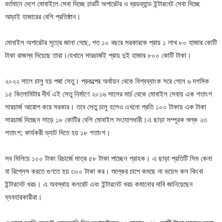
বর্তমানে দেশে মোবাইলে সেবা দিচ্ছে চারটি অপারেটর ও ব্রডব্যান্ড ইন্টারনেট সেবা দিচ্ছে
আড়াই হাজারের বেশি প্রতিষ্ঠান।
মোবাইল অপারেটর সূত্রে জানা গেছে, গত ১০ বছরে সরকারকে প্রায় ১ লাখ ৮০ হাজার কোটি
টাকা রাজস্ব দিয়েছে তারা।যেখানে সারচার্জই প্রায় দুই হাজার ৮০০ কোটি টাকা।
২০২২ সালে চালু হয় পদ্মা সেতু। প্রকল্পের অর্থায়ন থেকে বিশ্বব্যাংক সরে গেলে ৬ দশমিক
১৫ কিলোমিটার দীর্ঘ এই সেতু নির্মাণে ২০১৬ সালের মার্চ থেকে মোবাইল সেবায় এক শতাংশ
সারচার্জ আরোপ করে সরকার। তবে সেতু চালু হলেও এখনো প্রতি ১০০ টাকায় এক টাকা
সারচার্জ দিচ্ছেন সাড়ে ১৮ কোটির বেশি মোবাইল সংযোগধারী।এ ছাড়া সম্পূরক শুল্ক ২৩
শতাংশ; কার্যকরী ভ্যাট দিতে হয় ১৮ শতাংশ।
সব মিলিয়ে ১০০ টাকা রিচার্জে মাত্র ৫৮ টাকা পাচ্ছেন গ্রাহক। এ ছাড়া প্রতিটি সিম কেনা
বা রিপ্লেস করতে গুণতে হয় ৩০০ টাকা কর। শুল্কের চাপে কমছে না ভয়েস কল কিংবা
ইন্টারনেট খরচ। এ অবস্থায় কলরেট এবং ইন্টারনেট খরচ কমানোর দাবি জানিয়েছেন
ব্যবহারকারীরা।