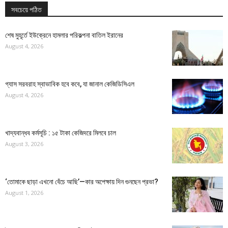
সবচেয়ে পঠিত
শেষ মুহূর্তে ইউক্রেনে হামলার পরিকল্পনা বাতিল ইরানের
August 4, 2026
গ্যাস সরবরাহ স্বাভাবিক হবে কবে, যা জানাল কেজিডিসিএল
August 4, 2026
খাদ্যবান্ধব কর্মসূচি : ১৫ টাকা কেজিদরে মিলবে চাল
August 3, 2026
‘তোমাকে ছাড়া এখনো বেঁচে আছি’—কার অপেক্ষায় দিন গুনছেন প্রভা?
August 1, 2026