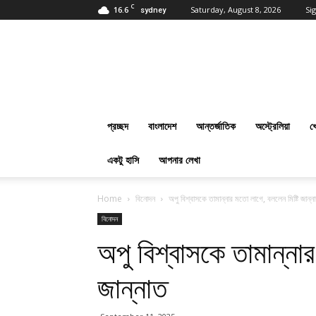
C
16.6
Saturday, August 8, 2026
Sig
sydney
প্রবাসবাংলানিউজ
ডট
কম
:
Online
Bangla
প্রচ্ছদ
বাংলাদেশ
আন্তর্জাতিক
অস্ট্রেলিয়া
খ
News
Everyday
একটু হাসি
আপনার লেখা
Home
বিনোদন
অপু বিশ্বাসকে তামান্নার মতো লাগে, বললেন মিষ্টি জান্ন
বিনোদন
অপু বিশ্বাসকে তামান্নার
জান্নাত