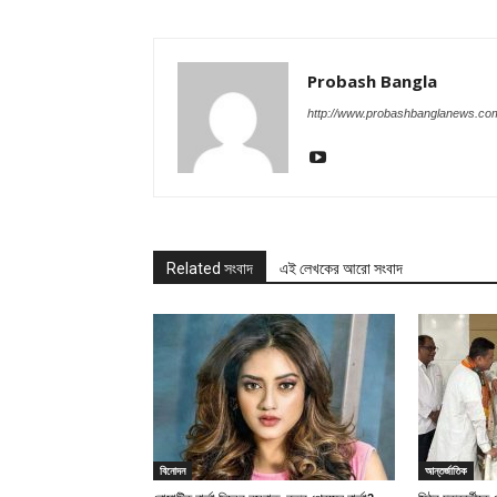
Probash Bangla
http://www.probashbanglanews.co
Related সংবাদ
এই লেখকের আরো সংবাদ
বিনোদন
আন্তর্জাতিক