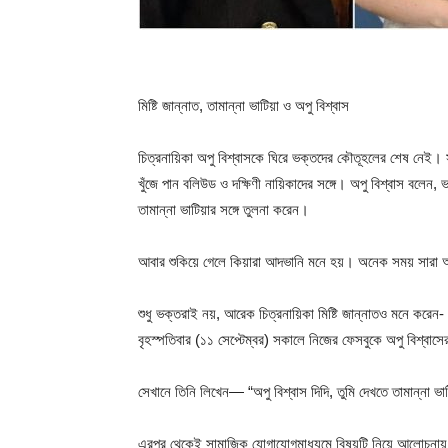
মিষ্টি জান্নাত, তামান্না ভাটিয়া ও অপু বিশ্বাস
চিত্রনায়িকা অপু বিশ্বাসকে ঘিরে ভক্তদের কৌতূহলের শেষ নেই। সম
খুঁজে পান বলিউড ও দক্ষিণী নায়িকাদের সঙ্গে। অপু বিশ্বাস বলেন
তামান্না ভাটিয়ার সঙ্গে তুলনা করেন।
আবার শুকিয়ে গেলে কিয়ারা আদভানি মনে হয়। অনেক সময় সারা 
শুধু ভক্তরাই নয়, আরেক চিত্রনায়িকা মিষ্টি জান্নাতও মনে করেন-
বৃহস্পতিবার (১১ সেপ্টেম্বর) সকালে নিজের ফেসবুকে অপু বিশ্বাসের
সেখানে তিনি লিখেন— “অপু বিশ্বাস দিদি, তুমি দেখতে তামান্না ভ
এরপর থেকেই সামাজিক যোগাযোগমাধ্যমে বিষয়টি নিয়ে আলোচনায়