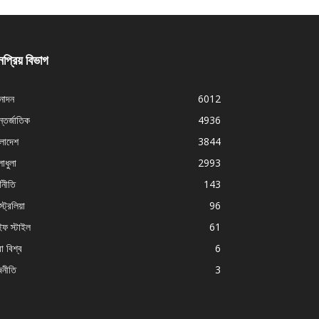
প্রিয় বিভাগ
নোদন
6012
্তর্জাতিক
4936
ংলাদেশ
3844
াধুলা
2993
থনীতি
143
ট্রেলিয়া
96
ইফ স্টাইল
61
া বিশ্ব
6
জনীতি
3