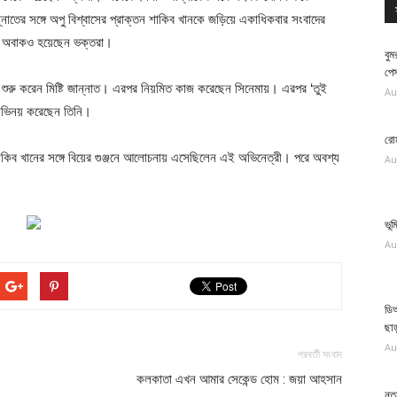
াতের সঙ্গে অপু বিশ্বাসের প্রাক্তন শাকিব খানকে জড়িয়ে একাধিকবার সংবাদের
কটা অবাকও হয়েছেন ভক্তরা।
বুম
পে
়ার শুরু করেন মিষ্টি জান্নাত। এরপর নিয়মিত কাজ করেছেন সিনেমায়। এরপর ‘তুই
Au
 অভিনয় করেছেন তিনি।
রোম
িব খানের সঙ্গে বিয়ের গুঞ্জনে আলোচনায় এসেছিলেন এই অভিনেত্রী। পরে অবশ্য
Au
ভূ
Au
ডি
ছাড
Au
পরবর্তী সংবাদ
কলকাতা এখন আমার সেকেন্ড হোম : জয়া আহসান
নতু