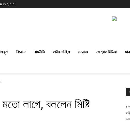
n in / Join
েলাধুলা
বিনোদন
রাজনীতি
লাইফ স্টাইল
রান্নাঘর
সোশ্যাল মিডিয়া
জান
াত
 মতো লাগে, বললেন মিষ্টি
চাল
গ্র
Au