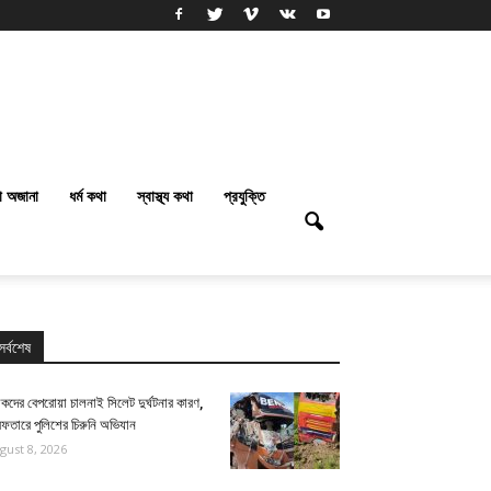
া অজানা
ধর্ম কথা
স্বাস্থ্য কথা
প্রযুক্তি
সর্বশেষ
কদের বেপরোয়া চালনাই সিলেট দুর্ঘটনার কারণ,
েফতারে পুলিশের চিরুনি অভিযান
gust 8, 2026