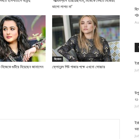
 দেখতে হাসপাতালে শুভেন্দু
‘আত্মবিশ্বাস হারিয়েছিলাম, নিজেকে দেখতে নিজেরই
ভালো লাগত না’
বিক
গঠ
Au
বিনোদন
ইরা
 নিজেকে গুটিয়ে নিয়েছেন জানালেন
ফ্লোরেন্স পিউ গাজার পক্ষে এখনো সোচ্চার
Ju
উগা
২১
Ju
ইরা
ভয়
Ju