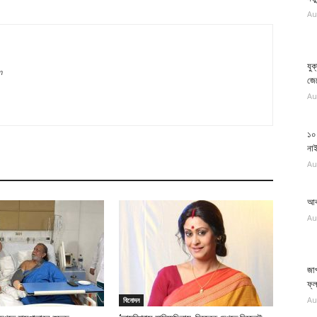
Au
যুক
m
জে
Au
১০ 
না
Au
আব
Au
জা
ফ্
Au
বিনোদন