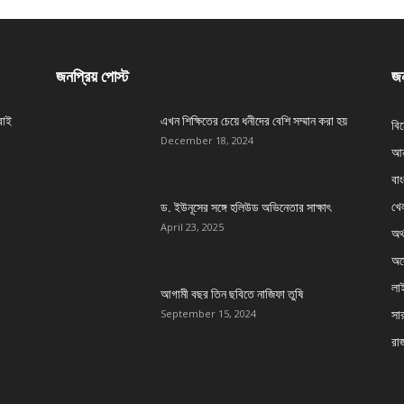
জনপ্রিয় পোস্ট
জন
বাই
এখন শিক্ষিতের চেয়ে ধনীদের বেশি সম্মান করা হয়
বি
December 18, 2024
আন
বা
খেল
ড. ইউনূসের সঙ্গে হলিউড অভিনেতার সাক্ষাৎ
April 23, 2025
অর্
অস্
লা
আগামী বছর তিন ছবিতে নাজিফা তুষি
সার
September 15, 2024
রা