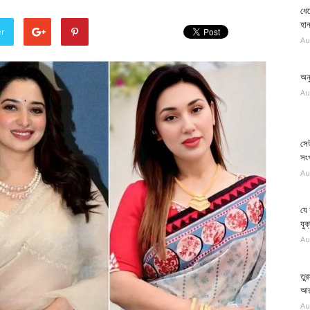
ধেয
হান
er
Au
অন
Au
সে
সংখ
Au
যে
যুক্
Au
তুর
আরব
Au