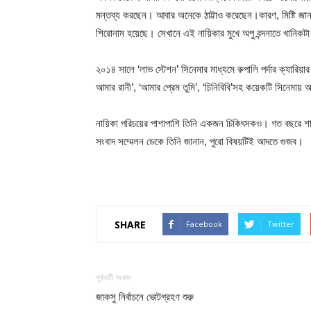
মন্তব্য করছেন। আবার অনেকে ঠাট্টাও করেছেন।কারণ, মিষ্টি জান্ন
শিরোনাম হয়েছে। সেখানে এই নায়িকার মুখে অপু বন্দনাতে খানি
২০১৪ সালে ‘লাভ স্টেশন’ সিনেমার মাধ্যমে রুপালি পর্দার ক্যারিয
আমার রানী’, ‘আমার প্রেম তুমি’, ‘চিনিবিবি’সহ কয়েকটি সিনেমায়
নায়িকা পরিচয়ের পাশাপাশি তিনি একজন চিকিৎসকও। গত বছরে শাক
সংবাদ সম্মেলন ডেকে তিনি জানান, পুরো বিষয়টিই আদতে গুজব।
SHARE
Facebook
Twitter
পূর্ববর্তী সংবাদ
জাকসু নির্বাচনে ভোটগ্রহণ শুরু