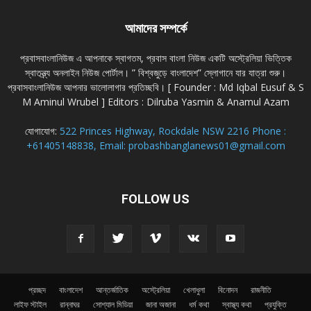
আমাদের সম্পর্কে
প্রবাসবাংলানিউজ এ আপনাকে স্বাগতম, প্রবাস বাংলা নিউজ একটি অস্ট্রেলিয়া ভিত্তিক
স্বাতন্ত্র্য অনলাইন নিউজ পোর্টাল। ” বিশ্বজুড়ে বাংলাদেশ” স্লোগানে যার যাত্রা শুরু।
প্রবাসবাংলানিউজ আপনার ভালোলাগার প্রতিচ্ছবি। [ Founder : Md Iqbal Eusuf & S
M Aminul Wrubel ] Editors : Dilruba Yasmin & Anamul Azam
যোগাযোগ:
522 Princes Highway, Rockdale NSW 2216 Phone :
+61405148838, Email: probashbanglanews01@gmail.com
FOLLOW US
প্রচ্ছদ
বাংলাদেশ
আন্তর্জাতিক
অস্ট্রেলিয়া
খেলাধুলা
বিনোদন
রাজনীতি
লাইফ স্টাইল
রান্নাঘর
সোশ্যাল মিডিয়া
জানা অজানা
ধর্ম কথা
স্বাস্থ্য কথা
প্রযুক্তি