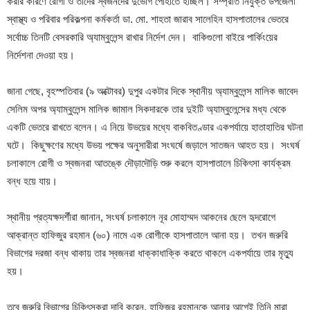
করার কারণে রোগী ও তাদের স্বজনদের দুর্ভোগ পোহাতে হচ্ছিল। সম্প্রতি নিযুক্ত উপজেলা
স্বাস্থ্য ও পরিবার পরিকল্পনা কর্মকর্তা ডা. মো. শাহতা জারাব সালেহিন হাসপাতালের ভেতরে
সর্বোচ্চ তিনটি বেসরকারি অ্যাম্বুলেন্স রাখার নির্দেশ দেন। বাকিগুলো বাইরে পার্কিংয়ের
নির্দেশনা দেওয়া হয়।
জানা গেছে, বৃহস্পতিবার (৯ অক্টোবর) দুপুর একটার দিকে স্থানীয় অ্যাম্বুলেন্স মালিক জাবেদ
সেলিম অপর অ্যাম্বুলেন্স মালিক জামাল সিকদারকে তার দুইটি অ্যাম্বুলেন্সের মধ্য থেকে
একটি ভেতরে রাখতে বলেন। এ নিয়ে উভয়ের মধ্যে বাকবিতণ্ডার একপর্যায়ে হাতাহাতির ঘটনা
ঘটে। কিছুক্ষণের মধ্যে উভয় পক্ষের অনুসারীরা সংঘর্ষে জড়ালে সাতজন আহত হয়। সংঘর্ষ
চলাকালে রোগী ও স্বজনরা আতঙ্কে দৌড়াদৌড়ি শুরু করলে হাসপাতালে চিকিৎসা কার্যক্রম
বন্ধ হয়ে যায়।
স্থানীয় প্রত্যক্ষদর্শীরা জানান, সংঘর্ষ চলাকালে নূর মোহাম্মদ আকনের ছেলে হৃদরোগে
আক্রান্ত হাফিজুর রহমান (৬০) নামে এক রোগীকে হাসপাতালে আনা হয়। তখন জরুরি
বিভাগের দরজা বন্ধ থাকায় তার স্বজনরা ধাক্কাধাক্কি করতে থাকলে একপর্যায়ে তার মৃত্যু
হয়।
তবে জরুরি বিভাগের চিকিৎসকরা দাবি করেন, হাফিজুর রহমানকে আনার আগেই তিনি মারা