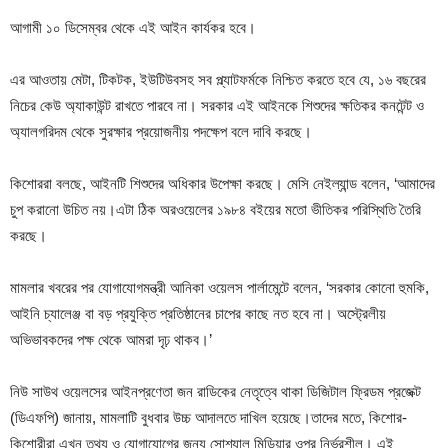
আগামী ১০ ডিসেম্বর থেকে এই আইন কার্যকর হবে।
এর আওতায় মেটা, টিকটক, ইউটিউবসহ সব প্ল্যাটফর্মকে নিশ্চিত করতে হবে যে, ১৬ বছরের
নিচের কেউ অ্যাকাউন্ট রাখতে পারবে না। সরকার এই আইনকে শিশুদের ক্ষতিকর কনটেন্ট ও
অ্যালগরিদম থেকে সুরক্ষার প্রয়োজনীয় পদক্ষেপ বলে দাবি করছে।
কিশোররা বলছে, আইনটি শিশুদের অধিকার উপেক্ষা করছে। মেসি নেইল্যান্ড বলেন, ‘আমাদের
চুপ করানো উচিত নয়।এটা ঠিক অরওয়েলের ১৯৮৪ বইয়ের মতো ভীতিকর পরিস্থিতি তৈরি
করছে।
মামলার খবরের পর যোগাযোগমন্ত্রী আনিকা ওয়েলস পার্লামেন্টে বলেন, ‘সরকার কোনো হুমকি,
আইনি চ্যালেঞ্জ বা বড় প্রযুক্তি প্রতিষ্ঠানের চাপের কাছে নত হবে না। অস্ট্রেলীয়
অভিভাবকদের পক্ষ থেকে আমরা দৃঢ় থাকব।’
নিউ সাউথ ওয়েলসের আইনপ্রণেতা জন রাডিকের নেতৃত্বে থাকা ডিজিটাল ফ্রিডম প্রজেক্ট
(ডিএফপি) জানায়, মামলাটি বুধবার উচ্চ আদালতে দাখিল হয়েছে।তাদের মতে, কিশোর-
কিশোরীরা এখন তথ্য ও যোগাযোগের জন্য সোশ্যাল মিডিয়ার ওপর নির্ভরশীল। এই