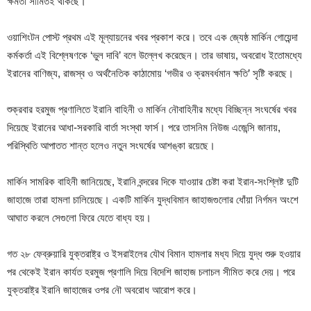
ক্ষমতা সীমিতই থাকছে।
ওয়াশিংটন পোস্ট প্রথম এই মূল্যায়নের খবর প্রকাশ করে। তবে এক জ্যেষ্ঠ মার্কিন গোয়েন্দা
কর্মকর্তা এই বিশ্লেষণকে ‘ভুল দাবি’ বলে উল্লেখ করেছেন। তার ভাষায়, অবরোধ ইতোমধ্যে
ইরানের বাণিজ্য, রাজস্ব ও অর্থনৈতিক কাঠামোয় ‘গভীর ও ক্রমবর্ধমান ক্ষতি’ সৃষ্টি করছে।
শুক্রবার হরমুজ প্রণালিতে ইরানি বাহিনী ও মার্কিন নৌবাহিনীর মধ্যে বিচ্ছিন্ন সংঘর্ষের খবর
দিয়েছে ইরানের আধা-সরকারি বার্তা সংস্থা ফার্স। পরে তাসনিম নিউজ এজেন্সি জানায়,
পরিস্থিতি আপাতত শান্ত হলেও নতুন সংঘর্ষের আশঙ্কা রয়েছে।
মার্কিন সামরিক বাহিনী জানিয়েছে, ইরানি বন্দরের দিকে যাওয়ার চেষ্টা করা ইরান-সংশ্লিষ্ট দুটি
জাহাজে তারা হামলা চালিয়েছে। একটি মার্কিন যুদ্ধবিমান জাহাজগুলোর ধোঁয়া নির্গমন অংশে
আঘাত করলে সেগুলো ফিরে যেতে বাধ্য হয়।
গত ২৮ ফেব্রুয়ারি যুক্তরাষ্ট্র ও ইসরাইলের যৌথ বিমান হামলার মধ্য দিয়ে যুদ্ধ শুরু হওয়ার
পর থেকেই ইরান কার্যত হরমুজ প্রণালি দিয়ে বিদেশি জাহাজ চলাচল সীমিত করে দেয়। পরে
যুক্তরাষ্ট্র ইরানি জাহাজের ওপর নৌ অবরোধ আরোপ করে।