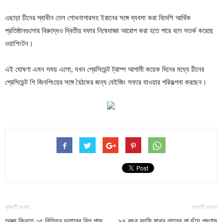
এছাড়া চীনের স্বাধীন তেল শোধনাগারসহ ইরানের সঙ্গে ব্যবসা করা বিদেশি আর্থিক
প্রতিষ্ঠানগুলোর বিরুদ্ধেও দ্বিতীয় দফার নিষেধাজ্ঞা আরোপ করা হতে পারে বলে সতর্ক করেছে
ওয়াশিংটন।
এই ঘোষণা এমন সময় এলো, যখন প্রেসিডেন্ট ট্রাম্প আগামী কয়েক দিনের মধ্যে চীনের
প্রেসিডেন্ট শি জিনপিংয়ের সঙ্গে বৈঠকের জন্য বেইজিং সফরে যাওয়ার পরিকল্পনা করছেন।
পূর্ববর্তী সংবাদ
পরবর্তী সংবাদ
অস্ত্র কিনতে ২৫ বিলিয়ন ডলারের বিল পাস
৯৭ বছর বয়সি মাখন লালের পা ছুঁয়ে প্রণাম