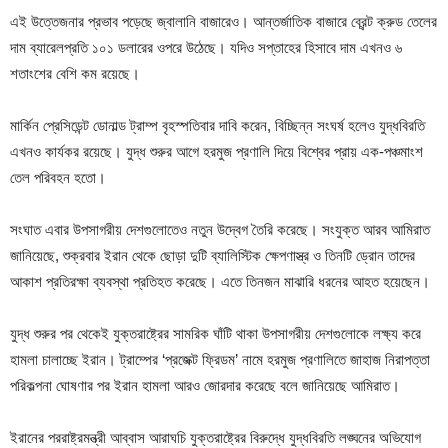
এই উত্তেজনার প্রভাব পড়েছে জ্বালানি বাজারেও। আন্তর্জাতিক বাজারে ব্রেন্ট ক্রুড তেলের
দাম ব্যারেলপ্রতি ১০১ ডলারের ওপরে উঠেছে। যদিও সপ্তাহের হিসাবে দাম এখনও ৬
শতাংশের বেশি কম রয়েছে।
মার্কিন প্রেসিডেন্ট ডোনাল্ড ট্রাম্প বৃহস্পতিবার দাবি করেন, বিচ্ছিন্ন সংঘর্ষ হলেও যুদ্ধবিরতি
এখনও কার্যকর রয়েছে। যুদ্ধ শুরুর আগে হরমুজ প্রণালি দিয়ে বিশ্বের প্রায় এক-পঞ্চমাংশ
তেল পরিবহন হতো।
সংঘাত এবার উপসাগরীয় দেশগুলোতেও নতুন উদ্বেগ তৈরি করেছে। সংযুক্ত আরব আমিরাত
জানিয়েছে, শুক্রবার ইরান থেকে ছোড়া দুটি ব্যালিস্টিক ক্ষেপণাস্ত্র ও তিনটি ড্রোন তাদের
আকাশ প্রতিরক্ষা ব্যবস্থা প্রতিহত করেছে। এতে তিনজন মাঝারি ধরনের আহত হয়েছেন।
যুদ্ধ শুরুর পর থেকেই যুক্তরাষ্ট্রের সামরিক ঘাঁটি থাকা উপসাগরীয় দেশগুলোকে লক্ষ্য করে
হামলা চালাচ্ছে ইরান। ট্রাম্পের ‘প্রজেক্ট ফ্রিডম’ নামে হরমুজ প্রণালিতে জাহাজ নিরাপত্তা
পরিকল্পনা ঘোষণার পর ইরান হামলা আরও জোরদার করেছে বলে জানিয়েছে আমিরাত।
ইরানের পররাষ্ট্রমন্ত্রী আব্বাস আরাঘচি যুক্তরাষ্ট্রের বিরুদ্ধে যুদ্ধবিরতি লঙ্ঘনের অভিযোগ