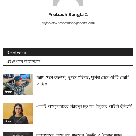
Probash Bangla 2
http://www.probashbanglanews.com
Related সংবাদ
এই লেখকের আরো সংবাদ
প্রাণ দেবে তারুণ্য, ভুগবে পরিবার, সুবিধা নেবে এলিট শ্রেণি:
আসিফ
বিনোদন
এআই অপব্যবহারের বিরুদ্ধে ম্রুণাল ঠাকুরের আইনি হুঁশিয়ারি
বিনোদন
ক্যানসারের কাছে হার মানলেন ‘গজনি’ ও ‘লাগান’খ্যাত