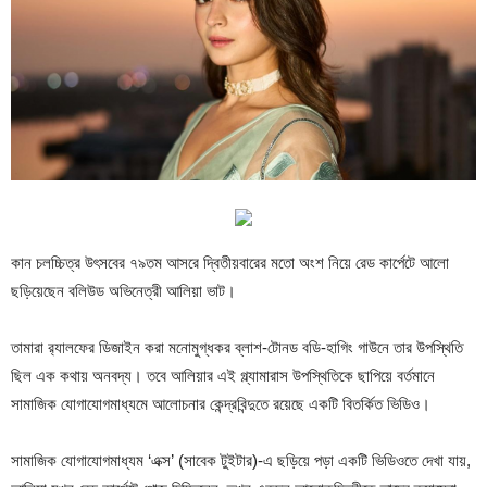
কান চলচ্চিত্র উৎসবের ৭৯তম আসরে দ্বিতীয়বারের মতো অংশ নিয়ে রেড কার্পেটে আলো
ছড়িয়েছেন বলিউড অভিনেত্রী আলিয়া ভাট।
তামারা র‌্যালফের ডিজাইন করা মনোমুগ্ধকর ব্লাশ-টোনড বডি-হাগিং গাউনে তার উপস্থিতি
ছিল এক কথায় অনবদ্য। তবে আলিয়ার এই গ্ল্যামারাস উপস্থিতিকে ছাপিয়ে বর্তমানে
সামাজিক যোগাযোগমাধ্যমে আলোচনার কেন্দ্রবিন্দুতে রয়েছে একটি বিতর্কিত ভিডিও।
সামাজিক যোগাযোগমাধ্যম ‘এক্স’ (সাবেক টুইটার)-এ ছড়িয়ে পড়া একটি ভিডিওতে দেখা যায়,