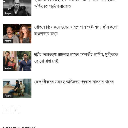
অভিনেতা প্রদীপ রাওয়াত
বিনোদন
গোপনে বিয়ে করেছিলেন রামগোপাল ও ঊর্মিলা, ফাঁস হলো
চাঞ্চল্যকর তথ্য
বিনোদন
স্ত্রীর আত্মহত্যা মামলায় জাহের আলভীর জামিন, মুক্তিতে
কোনো বাধা নেই
বিনোদন
জেল জীবনের ভয়াবহ অভিজ্ঞতা প্রকাশ সালমান খানের
বিনোদন