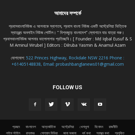
আমাদের সম্পর্কে
প্রবাসবাংলানিউজ এ আপনাকে স্বাগতম, প্রবাস বাংলা নিউজ একটি অস্ট্রেলিয়া ভিত্তিক
স্বাতন্ত্র্য অনলাইন নিউজ পোর্টাল। ” বিশ্বজুড়ে বাংলাদেশ” স্লোগানে যার যাত্রা শুরু।
প্রবাসবাংলানিউজ আপনার ভালোলাগার প্রতিচ্ছবি। [ Founder : Md Iqbal Eusuf & S
M Aminul Wrubel ] Editors : Dilruba Yasmin & Anamul Azam
যোগাযোগ:
522 Princes Highway, Rockdale NSW 2216 Phone :
+61405148838, Email: probashbanglanews01@gmail.com
FOLLOW US
প্রচ্ছদ
বাংলাদেশ
আন্তর্জাতিক
অস্ট্রেলিয়া
খেলাধুলা
বিনোদন
রাজনীতি
লাইফ স্টাইল
রান্নাঘর
সোশ্যাল মিডিয়া
জানা অজানা
ধর্ম কথা
স্বাস্থ্য কথা
প্রযুক্তি