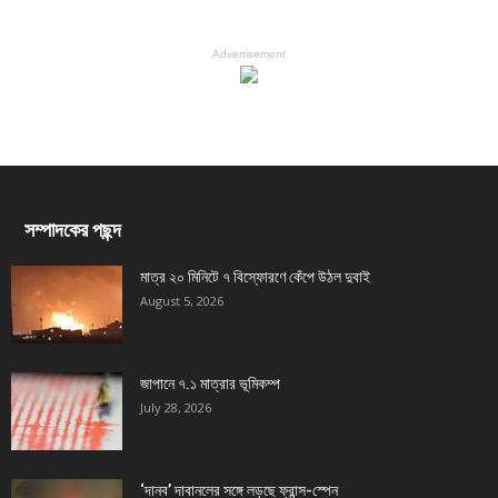
Advertisement
সম্পাদকের পছন্দ
মাত্র ২০ মিনিটে ৭ বিস্ফোরণে কেঁপে উঠল দুবাই
August 5, 2026
জাপানে ৭.১ মাত্রার ভূমিকম্প
July 28, 2026
‘দানব’ দাবানলের সঙ্গে লড়ছে ফ্রান্স-স্পেন