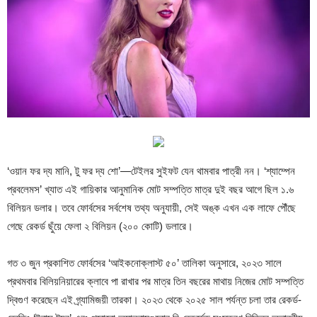
‘ওয়ান ফর দ্য মানি, টু ফর দ্য শো’—টেইলর সুইফট যেন থামবার পাত্রী নন। ‘শ্যাম্পেন
প্রবলেমস’ খ্যাত এই গায়িকার আনুমানিক মোট সম্পত্তি মাত্র দুই বছর আগে ছিল ১.৬
বিলিয়ন ডলার। তবে ফোর্বসের সর্বশেষ তথ্য অনুযায়ী, সেই অঙ্ক এখন এক লাফে পৌঁছে
গেছে রেকর্ড ছুঁয়ে ফেলা ২ বিলিয়ন (২০০ কোটি) ডলারে।
গত ৩ জুন প্রকাশিত ফোর্বসের ‘আইকনোক্লাস্ট ৫০’ তালিকা অনুসারে, ২০২৩ সালে
প্রথমবার বিলিয়নিয়ারের ক্লাবে পা রাখার পর মাত্র তিন বছরের মাথায় নিজের মোট সম্পত্তি
দ্বিগুণ করেছেন এই গ্র্যামিজয়ী তারকা। ২০২৩ থেকে ২০২৫ সাল পর্যন্ত চলা তার রেকর্ড-