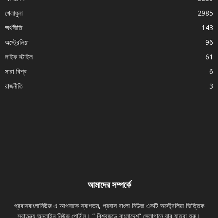
খেলাধুলা
2985
অর্থনীতি
143
অস্ট্রেলিয়া
96
লাইফ স্টাইল
61
সারা বিশ্ব
6
রাজনীতি
3
আমাদের সম্পর্কে
প্রবাসবাংলানিউজ এ আপনাকে স্বাগতম, প্রবাস বাংলা নিউজ একটি অস্ট্রেলিয়া ভিত্তিক
স্বাতন্ত্র্য অনলাইন নিউজ পোর্টাল। ” বিশ্বজুড়ে বাংলাদেশ” স্লোগানে যার যাত্রা শুরু।