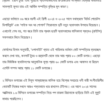
ব্রেকিং ‘ইরাস ট্যুর’ এবং পুরোনো অ্যালবামগুলোর রি-রেকর্ডেড সংস্করণ বিক্রির অভাবনীয়
সাফল্যই মূলত তার এই আর্থিক সম্পত্তি বৃদ্ধির মূল কারণ।
এছাড়া বর্তমানে ৩৬ বছর বয়সী এই শিল্পী ২০২৪ ও ২০২৫ সালে যথাক্রমে ‘টর্চার্ড পোয়েটস
ডিপার্টমেন্ট’ এবং ‘লাইফ অব আ শোগার্ল’ শিরোনামে দুটি নতুন অ্যালবাম উপহার দিয়েছেন।
এখানেই শেষ নয়, গত বছর তিনি তার প্রথম ছয়টি অ্যালবামের মালিকানা স্বত্বও (রাইটস)
সফলভাবে কিনে নিয়েছেন।
ফোর্বসের হিসাব অনুযায়ী, ‘ওপালাইট’ খ্যাত এই গায়িকার বর্তমান মোট সম্পত্তির ব্যবচ্ছেদ
করলে দেখা যায়, কনসার্ট ট্যুর ও রয়্যালটি থেকে তার আয় প্রায় ৮০ কোটি ডলার। এছাড়া
তার মিউজিক ক্যাটালগের আনুমানিক মূল্য প্রায় ৬০ কোটি ডলার এবং আবাসন বা রিয়েল
এস্টেট সম্পদ আছে প্রায় ১১ কোটি ডলারের।
২ বিলিয়ন ডলারের এই বিপুল সাম্রাজ্যের মালিক হয়ে বিশ্বের সবচেয়ে ধনী নারী সংগীতশিল্পীর
খেতাবটি নিজের দখলে আরও শক্তভাবে ধরে রাখলেন টেইলর। এর আগে ২০২৪ সালের
অক্টোবরে ১.৬ বিলিয়ন ডলারের সম্পত্তি নিয়ে পপ তারকা রিয়ানাকে ছাড়িয়ে তিনি এই মুকুট
মাথায় পরেছিলেন।