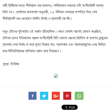
নারী শিল্পীদের মধ্যে শীর্ষস্থান ধরে রাখলেও, সার্বিকভাবে সবচেয়ে ধনী সংগীতশিল্পী অবশ্য
তিনি নন। ফোর্বসের হালনাগাদ অনুযায়ী, ২.৮ বিলিয়ন ডলারের সম্পত্তি নিয়ে সেই
শীর্ষস্থানটি ধরে রেখেছেন মার্কিন র্যাপার ও ব্যবসায়ী জে-জি।
তবুও টেইলর সুইফটের এই অর্জন ঐতিহাসিক। কারণ ফোর্বস আগেই ঘোষণা করেছিল,
টেইলর হলেন ইতিহাসের প্রথম সংগীতশিল্পী যিনি কোনো ধরনের রিটেইল বা ফ্যাশন ব্র্যান্ডের
ব্যবসার ওপর নির্ভর না করে মূলত নিজের গান, অ্যালবাম এবং পারফরম্যান্সের ওপর ভিত্তি
করে বিলিয়নিয়ারের তালিকায় স্থান করে নিয়েছেন।
সূত্র: ইনিউজ