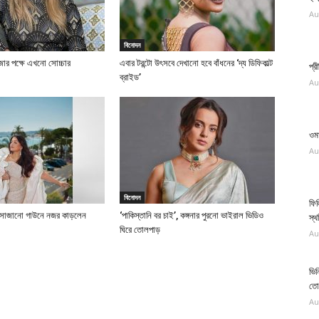
Au
বিনোদন
াজার পক্ষে এখনো সোচ্চার
এবার টরন্টো উৎসবে দেখানো হবে বাঁধনের ‘দ্য ডিফিকাল্ট
প্র
ব্রাইড’
Au
ওম
Au
বিনোদন
ফিল
য় সাজানো গাউনে নজর কাড়লেন
‘পাকিস্তানি বর চাই’, কঙ্গনার পুরনো ভাইরাল ভিডিও
স্
ঘিরে তোলপাড়
Au
ভিন
তো
Au