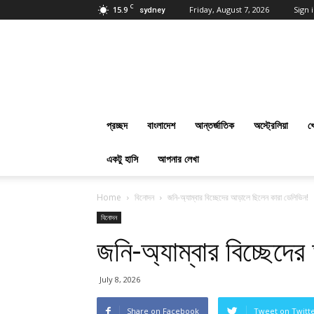
C
15.9
Friday, August 7, 2026
Sign i
sydney
প্রবাসবাংলানিউজ
ডট
কম
:
Online
Bangla
প্রচ্ছদ
বাংলাদেশ
আন্তর্জাতিক
অস্ট্রেলিয়া
খ
News
Everyday
একটু হাসি
আপনার লেখা
Home
বিনোদন
জনি-অ্যাম্বার বিচ্ছেদের আড়ালে ছিলেন কারা ডেলিভিন!
বিনোদন
জনি-অ্যাম্বার বিচ্ছেদ
July 8, 2026
Share on Facebook
Tweet on Twitt