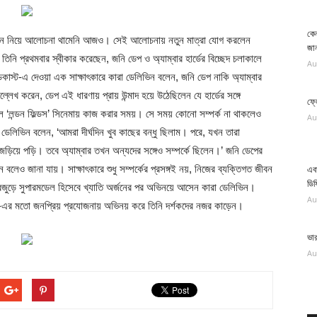
কেন
ভাঙন নিয়ে আলোচনা থামেনি আজও। সেই আলোচনায় নতুন মাত্রা যোগ করলেন
জান
 তিনি প্রথমবার স্বীকার করেছেন, জনি ডেপ ও অ্যাম্বার হার্ডের বিচ্ছেদ চলাকালে
Au
স পডকাস্ট-এ দেওয়া এক সাক্ষাৎকারে কারা ডেলিভিন বলেন, জনি ডেপ নাকি অ্যাম্বার
্লেখ করেন, ডেপ এই ধারণায় প্রায় উন্মাদ হয়ে উঠেছিলেন যে হার্ডের সঙ্গে
ফ্ল
িল ‘লন্ডন ফিল্ডস’ সিনেমায় কাজ করার সময়। সে সময় কোনো সম্পর্ক না থাকলেও
Au
ল। ডেলিভিন বলেন, ‘আমরা দীর্ঘদিন খুব কাছের বন্ধু ছিলাম। পরে, যখন তারা
 জড়িয়ে পড়ি। তবে অ্যাম্বার তখন অন্যদের সঙ্গেও সম্পর্কে ছিলেন।’ জনি ডেপের
লেন বলেও জানা যায়। সাক্ষাৎকারে শুধু সম্পর্কের প্রসঙ্গই নয়, নিজের ব্যক্তিগত জীবন
এবা
ডিফ
বজুড়ে সুপারমডেল হিসেবে খ্যাতি অর্জনের পর অভিনয়ে আসেন কারা ডেলিভিন।
Au
’-এর মতো জনপ্রিয় প্রযোজনায় অভিনয় করে তিনি দর্শকদের নজর কাড়েন।
ভা
Au