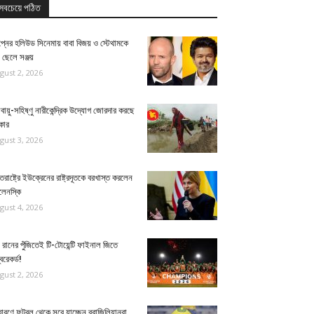
সবচেয়ে পঠিত
প্নের হলিউড সিনেমায় বাবা বিজয় ও স্টেথামকে
 ছেলে সঞ্জয়
gust 2, 2026
ায়ু-সহিষ্ণু নারীকেন্দ্রিক উদ্যোগ জোরদার করছে
কার
gust 3, 2026
্তরাষ্ট্রে ইউক্রেনের রাষ্ট্রদূতকে বরখাস্ত করলেন
লেনস্কি
gust 4, 2026
রানের পুঁজিতেই টি-টোয়েন্টি ফাইনাল জিতে
্বরেকর্ড!
gust 2, 2026
ারণে ফুটবল থেকে সরে যাচ্ছেন ব্রাজিলিয়ানরা