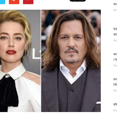
বগ
Au
ইউ
ব্য
Au
কাল
গ্র
Au
মস
বৈ
Au
হুথ
Au