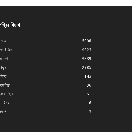
প্রিয় বিভাগ
নোদন
6008
্তর্জাতিক
4923
ংলাদেশ
3839
াধুলা
2985
থনীতি
143
ট্রেলিয়া
96
ইফ স্টাইল
61
া বিশ্ব
6
জনীতি
3