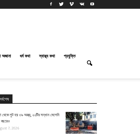
া অজানা
ধর্ম কথা
স্বাস্থ্য কথা
প্রযুক্তি
সর্বশেষ
া থেকে লুট হয় ৩৯ অস্ত্র, ২২টির সন্ধান মেলেনি
ই বছরেও
gust 7, 2026