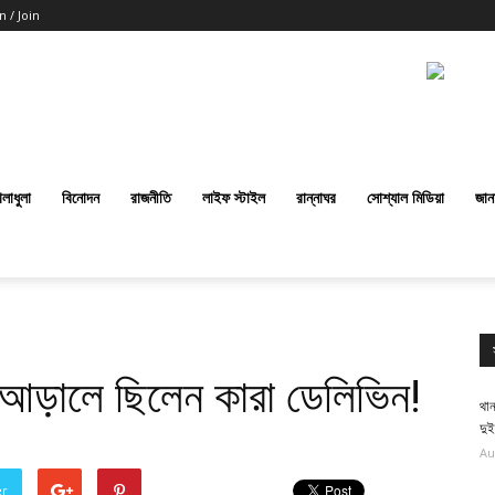
n / Join
েলাধুলা
বিনোদন
রাজনীতি
লাইফ স্টাইল
রান্নাঘর
সোশ্যাল মিডিয়া
জান
ের আড়ালে ছিলেন কারা ডেলিভিন!
থান
দু
Au
er