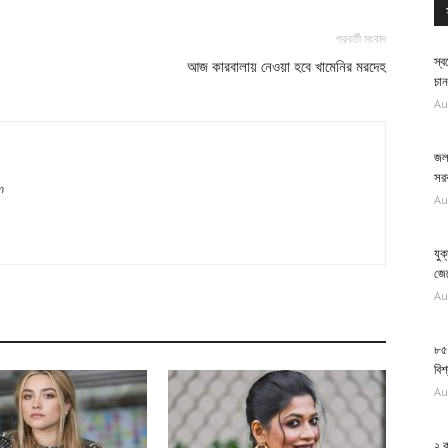
পরবর্তী সংবাদ
স্ব
আজ কারবালায় নেওয়া হবে খামেনির মরদেহ
চান
Au
জলব
সর
m
Au
যুক
জে
Au
৮৫ 
বিশ
Au
২ ক