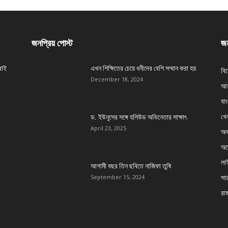
জনপ্রিয় পোস্ট
জন
বাই
এখন শিক্ষিতের চেয়ে ধনীদের বেশি সম্মান করা হয়
বি
December 18, 2024
আন
বা
খেল
ড. ইউনূসের সঙ্গে হলিউড অভিনেতার সাক্ষাৎ
April 23, 2025
অর্
অস্
লা
আগামী বছর তিন ছবিতে নাজিফা তুষি
সার
September 15, 2024
রা