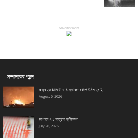
Advertisement
সম্পাদকের পছন্দ
মাত্র ২০ মিনিটে ৭ বিস্ফোরণে কেঁপে উঠল দুবাই
August 5, 2026
জাপানে ৭.১ মাত্রার ভূমিকম্প
July 28, 2026