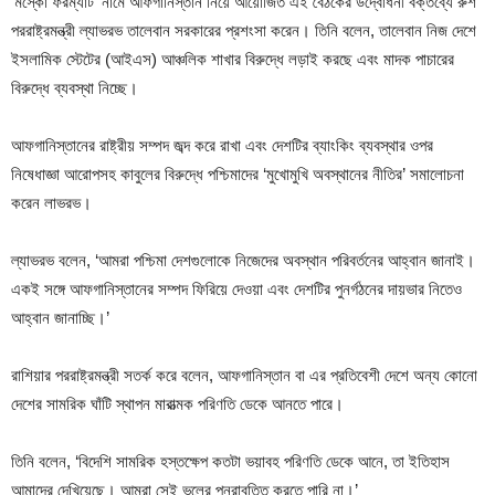
‘মস্কো ফরম্যাট’ নামে আফগানিস্তান নিয়ে আয়োজিত এই বৈঠকের উদ্বোধনী বক্তব্যে রুশ
পররাষ্ট্রমন্ত্রী ল্যাভরভ তালেবান সরকারের প্রশংসা করেন। তিনি বলেন, তালেবান নিজ দেশে
ইসলামিক স্টেটের (আইএস) আঞ্চলিক শাখার বিরুদ্ধে লড়াই করছে এবং মাদক পাচারের
বিরুদ্ধে ব্যবস্থা নিচ্ছে।
আফগানিস্তানের রাষ্ট্রীয় সম্পদ জব্দ করে রাখা এবং দেশটির ব্যাংকিং ব্যবস্থার ওপর
নিষেধাজ্ঞা আরোপসহ কাবুলের বিরুদ্ধে পশ্চিমাদের ‘মুখোমুখি অবস্থানের নীতির’ সমালোচনা
করেন লাভরভ।
ল্যাভরভ বলেন, ‘আমরা পশ্চিমা দেশগুলোকে নিজেদের অবস্থান পরিবর্তনের আহ্বান জানাই।
একই সঙ্গে আফগানিস্তানের সম্পদ ফিরিয়ে দেওয়া এবং দেশটির পুনর্গঠনের দায়ভার নিতেও
আহ্বান জানাচ্ছি।’
রাশিয়ার পররাষ্ট্রমন্ত্রী সতর্ক করে বলেন, আফগানিস্তান বা এর প্রতিবেশী দেশে অন্য কোনো
দেশের সামরিক ঘাঁটি স্থাপন মারাত্মক পরিণতি ডেকে আনতে পারে।
তিনি বলেন, ‘বিদেশি সামরিক হস্তক্ষেপ কতটা ভয়াবহ পরিণতি ডেকে আনে, তা ইতিহাস
আমাদের দেখিয়েছে। আমরা সেই ভুলের পুনরাবৃত্তি করতে পারি না।’