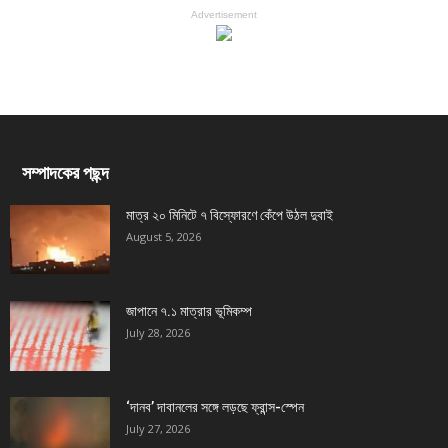
Advertisement
সম্পাদকের পছন্দ
মাত্র ২০ মিনিটে ৭ বিস্ফোরণে কেঁপে উঠল দুবাই
August 5, 2026
জাপানে ৭.১ মাত্রার ভূমিকম্প
July 28, 2026
‘দানব’ দাবানলের সঙ্গে লড়ছে ফ্রান্স-স্পেন
July 27, 2026