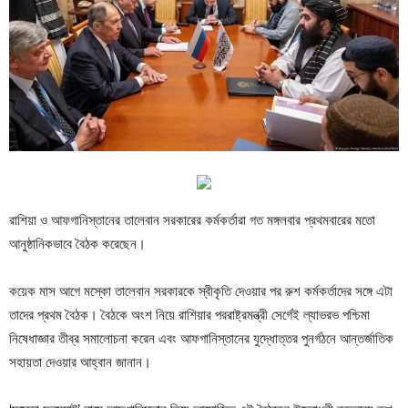
রাশিয়া ও আফগানিস্তানের তালেবান সরকারের কর্মকর্তারা গত মঙ্গলবার প্রথমবারের মতো
আনুষ্ঠানিকভাবে বৈঠক করেছেন।
কয়েক মাস আগে মস্কো তালেবান সরকারকে স্বীকৃতি দেওয়ার পর রুশ কর্মকর্তাদের সঙ্গে এটা
তাদের প্রথম বৈঠক। বৈঠকে অংশ নিয়ে রাশিয়ার পররাষ্ট্রমন্ত্রী সের্গেই ল্যাভরভ পশ্চিমা
নিষেধাজ্ঞার তীব্র সমালোচনা করেন এবং আফগানিস্তানের যুদ্ধোত্তর পুনর্গঠনে আন্তর্জাতিক
সহায়তা দেওয়ার আহ্বান জানান।