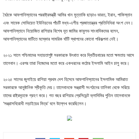
বৈঠকে আফগানিস্তানের পররাষ্ট্রমন্ত্রী আমির খান মুত্তাকি ছাড়াও ভারত, ইরান, পাকিস্তান
এবং সাবেক সোভিয়েত ইউনিয়নের পাঁচটি মধ্য-এশীয় প্রজাতন্ত্রের প্রতিনিধিরা অংশ নেন।
আফগানিস্তানে নিয়োজিত রাশিয়ার বিশেষ দূত জামির কাবুলভ সাংবাদিকদের বলেন,
আফগানিস্তানের মাটিতে মস্কোর সামরিক ঘাঁটি স্থাপনের কোনো পরিকল্পনা নেই।
২০২১ সালে পশ্চিমাদের সহায়তাপুষ্ট সরকারকে উৎখাত করে দ্বিতীয়বারের মতো ক্ষমতায় আসে
তালেবান। এরপর তারা নিজেদের মতো করে একধরনের কঠোর ইসলামি আইন চালু করে।
২০২৫ সালের জুলাইয়ে রাশিয়া প্রথম দেশ হিসেবে আফগানিস্তানের ইসলামিক আমিরাত
সরকারকে আনুষ্ঠানিক স্বীকৃতি দেয়। তালেবানকে সন্ত্রাসী সংগঠনের তালিকা থেকে সরিয়ে
তাদের রাষ্ট্রদূতকে গ্রহণ করে। গত বছর রাশিয়ার প্রেসিডেন্ট ভ্লাদিমির পুতিন তালেবানকে
‘সন্ত্রাসবিরোধী লড়াইয়ের মিত্র’ বলে উল্লেখ করেছিলেন।