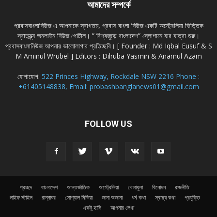
আমাদের সম্পর্কে
প্রবাসবাংলানিউজ এ আপনাকে স্বাগতম, প্রবাস বাংলা নিউজ একটি অস্ট্রেলিয়া ভিত্তিক
স্বাতন্ত্র্য অনলাইন নিউজ পোর্টাল। ” বিশ্বজুড়ে বাংলাদেশ” স্লোগানে যার যাত্রা শুরু।
প্রবাসবাংলানিউজ আপনার ভালোলাগার প্রতিচ্ছবি। [ Founder : Md Iqbal Eusuf & S
M Aminul Wrubel ] Editors : Dilruba Yasmin & Anamul Azam
যোগাযোগ:
522 Princes Highway, Rockdale NSW 2216 Phone :
+61405148838, Email: probashbanglanews01@gmail.com
FOLLOW US
প্রচ্ছদ
বাংলাদেশ
আন্তর্জাতিক
অস্ট্রেলিয়া
খেলাধুলা
বিনোদন
রাজনীতি
লাইফ স্টাইল
রান্নাঘর
সোশ্যাল মিডিয়া
জানা অজানা
ধর্ম কথা
স্বাস্থ্য কথা
প্রযুক্তি
একটু হাসি
আপনার লেখা