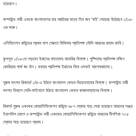
হয়েছেন।
কম্পাউন্ড নারী এককে বাংলাদেশের চার আর্চারের মধ্যে তিন জন ‘বাই’ পেয়েছে উঠেছেন ১/১৬-
এর মঞ্চে।
এলিমিনেশন রাউন্ডের প্রথম ধাপ পেরুতে মিথিলার প্রতিপক্ষ সৌদি আরবের রাঘাদ কাবি।
কুলসুম ১/১৬-তে লড়বেন ইরানের ফাতেমেহ বাঘেরির বিপক্ষে। পুষ্পিতার প্রতিপক্ষ দক্ষিণ
কোরিয়ার পার্ক জং উন। বন্যার প্রতিপক্ষ ইরানের বিতা ওসকই আশেঘজাদেহ।
পুরুষ দলগত রিকার্ভে ১/৪-এ উঠতে বাংলাদেশ খেলবে ভিয়েতনামের বিপক্ষে। কম্পাউন্ড নারী
দলগত বিভাগে সেমি-ফাইনালে উঠতে বাংলাদেশ খেলবে কাজাখস্তানের বিপক্ষে।
রিকার্ভ পুরুষ এককের কোয়ালিফিকেশন রাউন্ডে ৬৮৭ স্কোর গড়ে সেরা হয়েছেন ভারতের সঞ্জয়
ইয়াশদিপ ভোগে ও কম্পাউন্ড নারী এককের কোয়ালিফিকেশন রাউন্ডে ভারতের দীপশিখা ৭০৫
স্কোর গড়ে হয়েছেন প্রথম।