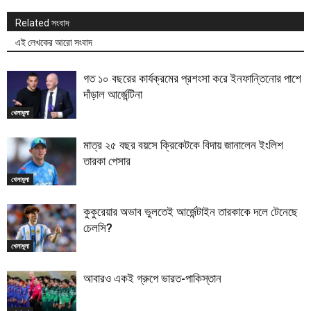
Related সংবাদ
এই লেখকের আরো সংবাদ
গত ১০ বছরের কার্যক্রমের প্রশংসা করে ইনফান্তিনোর পাশে
দাঁড়াল আর্জেন্টিনা
খেলাধুলা
মাত্র ২৫ বছর বয়সে ক্রিকেটকে বিদায় জানালেন ইংলিশ
তারকা পেসার
খেলাধুলা
কুকুরেয়ার অভাব ভুলতেই আর্জেন্টাইন তারকাকে দলে টেনেছে
চেলসি?
খেলাধুলা
আবারও একই গ্রুপে ভারত-পাকিস্তান