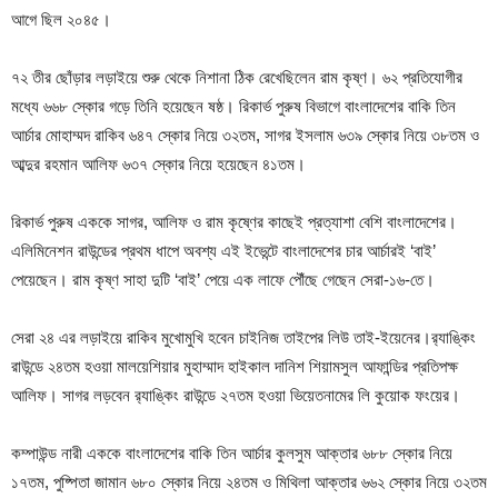
আগে ছিল ২০৪৫।
৭২ তীর ছোঁড়ার লড়াইয়ে শুরু থেকে নিশানা ঠিক রেখেছিলেন রাম কৃষ্ণ। ৬২ প্রতিযোগীর
মধ্যে ৬৬৮ স্কোর গড়ে তিনি হয়েছেন ষষ্ঠ। রিকার্ভ পুরুষ বিভাগে বাংলাদেশের বাকি তিন
আর্চার মোহাম্মদ রাকিব ৬৪৭ স্কোর নিয়ে ৩২তম, সাগর ইসলাম ৬৩৯ স্কোর নিয়ে ৩৮তম ও
আব্দুর রহমান আলিফ ৬৩৭ স্কোর নিয়ে হয়েছেন ৪১তম।
রিকার্ভ পুরুষ এককে সাগর, আলিফ ও রাম কৃষ্ণের কাছেই প্রত্যাশা বেশি বাংলাদেশের।
এলিমিনেশন রাউন্ডের প্রথম ধাপে অবশ্য এই ইভেন্টে বাংলাদেশের চার আর্চারই ‘বাই’
পেয়েছেন। রাম কৃষ্ণ সাহা দুটি ‘বাই’ পেয়ে এক লাফে পৌঁছে গেছেন সেরা-১৬-তে।
সেরা ২৪ এর লড়াইয়ে রাকিব মুখোমুখি হবেন চাইনিজ তাইপের লিউ তাই-ইয়েনের।র‌্যাঙ্কিং
রাউন্ডে ২৪তম হওয়া মালয়েশিয়ার মুহাম্মাদ হাইকাল দানিশ শিয়ামসুল আফান্ডির প্রতিপক্ষ
আলিফ। সাগর লড়বেন র‌্যাঙ্কিং রাউন্ডে ২৭তম হওয়া ভিয়েতনামের লি কুয়োক ফংয়ের।
কম্পাউন্ড নারী এককে বাংলাদেশের বাকি তিন আর্চার কুলসুম আক্তার ৬৮৮ স্কোর নিয়ে
১৭তম, পুষ্পিতা জামান ৬৮০ স্কোর নিয়ে ২৪তম ও মিথিলা আক্তার ৬৬২ স্কোর নিয়ে ৩২তম