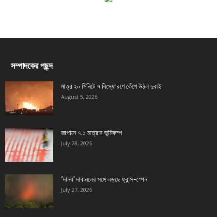
সম্পাদকের পছন্দ
মাত্র ২০ মিনিটে ৭ বিস্ফোরণে কেঁপে উঠল দুবাই
August 5, 2026
জাপানে ৭.১ মাত্রার ভূমিকম্প
July 28, 2026
‘দানব’ দাবানলের সঙ্গে লড়ছে ফ্রান্স-স্পেন
July 27, 2026