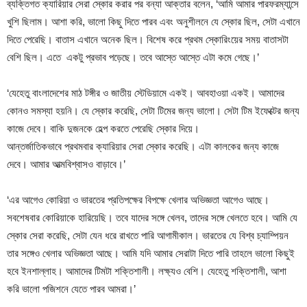
ব্যক্তিগত ক্যারিয়ার সেরা স্কোর করার পর বন্যা আক্তার বলেন, ‘আমি আমার পারফরম্যান্সে
খুশি ছিলাম। আশা করি, ভালো কিছু দিতে পারব এবং অনুশীলনে যে স্কোর ছিল, সেটা এখানে
দিতে পেরেছি। বাতাস এখানে অনেক ছিল। বিশেষ করে প্রথম স্কোরিংয়ের সময় বাতাসটা
বেশি ছিল। এতে একটু প্রভাব পড়েছে। তবে আস্তে আস্তে এটা কমে গেছে।’
‘যেহেতু বাংলাদেশের মাঠ টঙ্গীর ও জাতীয় স্টেডিয়ামে একই। আবহাওয়া একই। আমাদের
কোনও সমস্যা হয়নি। যে স্কোর করেছি, সেটা টিমের জন্য ভালো। সেটা টিম ইফেক্টের জন্য
কাজে দেবে। বাকি দুজনকে হেল্প করতে পেরেছি স্কোর দিয়ে।
আন্তর্জাতিকভাবে প্রথমবার ক্যারিয়ার সেরা স্কোর করেছি। এটা কালকের জন্য কাজে
দেবে। আমার আত্মবিশ্বাসও বাড়াবে।’
‘এর আগেও কোরিয়া ও ভারতের প্রতিপক্ষের বিপক্ষে খেলার অভিজ্ঞতা আগেও আছে।
সবশেষবার কোরিয়াকে হারিয়েছি। তবে যাদের সঙ্গে খেলব, তাদের সঙ্গে খেলতে হবে। আমি যে
স্কোর সেরা করেছি, সেটা যেন ধরে রাখতে পারি আগামীকাল। ভারতের যে বিশ্ব চ্যাম্পিয়ন
তার সঙ্গেও খেলার অভিজ্ঞতা আছে। আমি যদি আমার সেরাটা দিতে পারি তাহলে ভালো কিছুই
হবে ইনশাল্লাহ। আমাদের টিমটা শক্তিশালী। লক্ষ্যও বেশি। যেহেতু শক্তিশালী, আশা
করি ভালো পজিশনে যেতে পারব আমরা।’