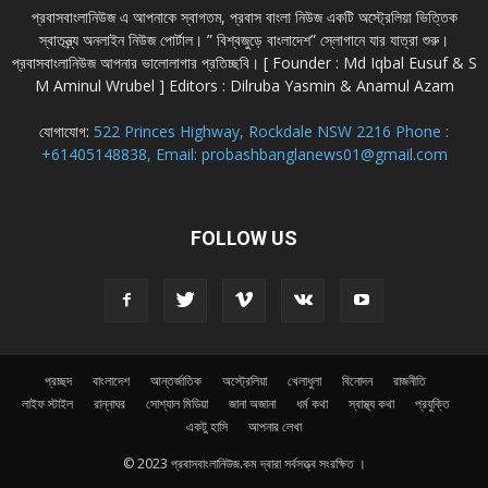
প্রবাসবাংলানিউজ এ আপনাকে স্বাগতম, প্রবাস বাংলা নিউজ একটি অস্ট্রেলিয়া ভিত্তিক
স্বাতন্ত্র্য অনলাইন নিউজ পোর্টাল। ” বিশ্বজুড়ে বাংলাদেশ” স্লোগানে যার যাত্রা শুরু।
প্রবাসবাংলানিউজ আপনার ভালোলাগার প্রতিচ্ছবি। [ Founder : Md Iqbal Eusuf & S
M Aminul Wrubel ] Editors : Dilruba Yasmin & Anamul Azam
যোগাযোগ:
522 Princes Highway, Rockdale NSW 2216 Phone :
+61405148838, Email: probashbanglanews01@gmail.com
FOLLOW US
প্রচ্ছদ
বাংলাদেশ
আন্তর্জাতিক
অস্ট্রেলিয়া
খেলাধুলা
বিনোদন
রাজনীতি
লাইফ স্টাইল
রান্নাঘর
সোশ্যাল মিডিয়া
জানা অজানা
ধর্ম কথা
স্বাস্থ্য কথা
প্রযুক্তি
একটু হাসি
আপনার লেখা
© 2023 প্রবাসবাংলানিউজ.কম দ্বারা সর্বসত্ত্ব সংরক্ষিত ।