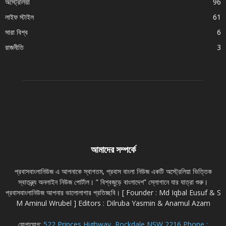
অস্ট্রেলিয়া
96
লাইফ স্টাইল
61
সারা বিশ্ব
6
রাজনীতি
3
আমাদের সম্পর্কে
প্রবাসবাংলানিউজ এ আপনাকে স্বাগতম, প্রবাস বাংলা নিউজ একটি অস্ট্রেলিয়া ভিত্তিক
স্বাতন্ত্র্য অনলাইন নিউজ পোর্টাল। ” বিশ্বজুড়ে বাংলাদেশ” স্লোগানে যার যাত্রা শুরু।
প্রবাসবাংলানিউজ আপনার ভালোলাগার প্রতিচ্ছবি। [ Founder : Md Iqbal Eusuf & S
M Aminul Wrubel ] Editors : Dilruba Yasmin & Anamul Azam
যোগাযোগ:
522 Princes Highway, Rockdale NSW 2216 Phone :