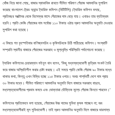
খোঁজ নিয়ে জানা গেছে, বাজার স্বাভাবিক রাখতে সীমিত পরিমাণ পেঁয়াজ আমদানির সুপারিশ
করেছে বাংলাদেশ ট্রেড অ্যান্ড ট্যারিফ কমিশন (বিটিটিসি)।ট্যারিফ কমিশন বলছে,
প্রতিবছর অক্টোবর থেকে ডিসেম্বর মাসে পেঁয়াজের দাম বেড়ে যায়। এবারও তার ব্যতিক্রম
হয়নি। প্রতি কেজি পেঁয়াজের দাম সর্বোচ্চ ১১০ টাকায় ওঠায় দ্রুত আমদানির অনুমতি দেওয়ার
সুপারিশ করা হয়েছে।
এ বিষয়ে গত বৃহস্পতিবার বাণিজ্যসচিব ও কৃষিসচিবকে চিঠি পাঠিয়েছে কমিশন। সংস্থাটি
সম্প্রতি স্থানীয় বাজারে পেঁয়াজের সরবরাহ ও মূল্যবৃদ্ধি পরিস্থিতি পর্যালোচনা করেছে।
ট্যারিফ কমিশনের চেয়ারম্যান মইনুল খান বলেন, ‘কিছু মধ্যস্বত্বভোগী কৃত্রিম সংকট তৈরি
করে বাজার অস্থিতিশীল করার চেষ্টা করছে। এই সময়ে প্রতি কেজি পেঁয়াজ ৯০ টাকার মধ্যে
থাকার কথা, কিন্তু এখন বিক্রি হচ্ছে ১১৫ টাকার ওপরে। অথচ পার্শ্ববর্তী দেশে দাম প্রায়
৩০ টাকার মধ্যে। সীমিত পরিমাণে আমদানির অনুমতি দিলে বাজারে সরবরাহ বাড়বে,
মধ্যস্বত্বভোগীদের প্রভাব কমবে এবং ভোক্তারা যৌক্তিক মূল্যে পেঁয়াজ কিনতে পারবেন।’
কমিশনের প্রতিবেদনে বলা হয়েছে, পেঁয়াজের উচ্চ দামের সুবিধা কৃষক পাচ্ছেন না; বরং
মধ্যস্বত্বভোগীরাই মূল সুবিধাভোগী। তাই দ্রুত আমদানির অনুমতি দিলে বাজারে ভারসাম্য