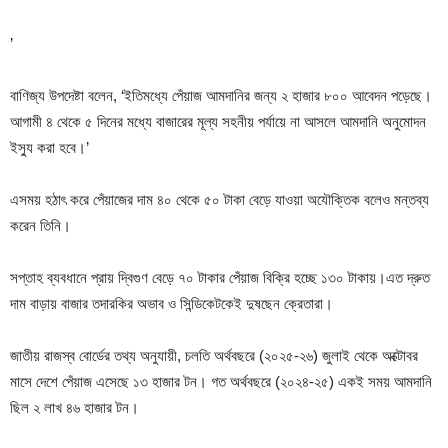
’
বাণিজ্য উপদেষ্টা বলেন, ‘ইতিমধ্যে পেঁয়াজ আমদানির জন্য ২ হাজার ৮০০ আবেদন পড়েছে।
আগামী ৪ থেকে ৫ দিনের মধ্যে বাজারের মূল্য সহনীয় পর্যায়ে না আসলে আমদানি অনুমোদন
ইস্যু করা হবে।’
এসময় হঠাৎ করে পেঁয়াজের দাম ৪০ থেকে ৫০ টাকা বেড়ে যাওয়া অযৌক্তিক বলেও মন্তব্য
করেন তিনি।
সপ্তাহ ব্যবধানে প্রায় দ্বিগুণ বেড়ে ৭০ টাকার পেঁয়াজ বিক্রি হচ্ছে ১৩০ টাকায়।এত দ্রুত
দাম বাড়ায় বাজার তদারকির অভাব ও সিন্ডিকেটকেই দুষছেন ক্রেতারা।
জাতীয় রাজস্ব বোর্ডের তথ্য অনুযায়ী, চলতি অর্থবছরে (২০২৫-২৬) জুলাই থেকে অক্টোবর
মাসে দেশে পেঁয়াজ এসেছে ১৩ হাজার টন। গত অর্থবছরে (২০২৪-২৫) একই সময় আমদানি
ছিল ২ লাখ ৪৬ হাজার টন।