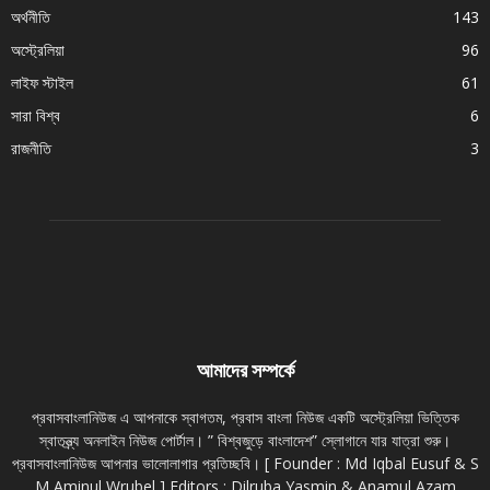
অর্থনীতি
143
অস্ট্রেলিয়া
96
লাইফ স্টাইল
61
সারা বিশ্ব
6
রাজনীতি
3
আমাদের সম্পর্কে
প্রবাসবাংলানিউজ এ আপনাকে স্বাগতম, প্রবাস বাংলা নিউজ একটি অস্ট্রেলিয়া ভিত্তিক
স্বাতন্ত্র্য অনলাইন নিউজ পোর্টাল। ” বিশ্বজুড়ে বাংলাদেশ” স্লোগানে যার যাত্রা শুরু।
প্রবাসবাংলানিউজ আপনার ভালোলাগার প্রতিচ্ছবি। [ Founder : Md Iqbal Eusuf & S
M Aminul Wrubel ] Editors : Dilruba Yasmin & Anamul Azam