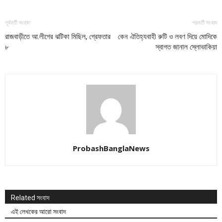
পূর্ববর্তী সংবাদ
পরবর্তী সংবাদ
রাজবাড়ীতে আ.লীগের ঝটিকা মিছিল, গ্রেফতার
কেন ঐতিহ্যবাহী রুটি ও লবণ দিয়ে মোদিকে
৮
স্বাগত জানাল স্লোভাকিয়া
ProbashBanglaNews
Related সংবাদ
এই লেখকের আরো সংবাদ