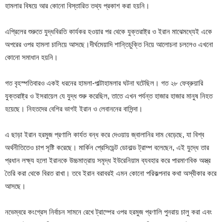
হামলার বিষয়ে আর কোনো বিস্তারিত তথ্য প্রকাশ করা হয়নি।
এপ্রিলের শুরুতে যুদ্ধবিরতি কার্যকর হওয়ার পর থেকে যুক্তরাষ্ট্র ও ইরান মাঝেমধ্যেই একে
অপরের ওপর হামলা চালিয়ে আসছে।দীর্ঘমেয়াদি শান্তিচুক্তি নিয়ে আলোচনা চললেও এখনো
কোনো সমাধান হয়নি।
গত বৃহস্পতিবারও একই ধরনের হামলা-পাল্টাহামলার ঘটনা ঘটেছিল। গত ২৮ ফেব্রুয়ারি
যুক্তরাষ্ট্র ও ইসরায়েল যে যুদ্ধ শুরু করেছিল, তাতে এখন পর্যন্ত হাজার হাজার মানুষ নিহত
হয়েছে। নিহতদের বেশির ভাগই ইরান ও লেবাননের বাসিন্দা।
এ ছাড়া ইরান হরমুজ প্রণালি কার্যত বন্ধ করে দেওয়ায় জ্বালানির দাম বেড়েছে, যা বিশ্ব
অর্থনীতিতেও চাপ সৃষ্টি করেছে। মার্কিন প্রেসিডেন্ট ডোনাল্ড ট্রাম্প বলেছেন, এই যুদ্ধে তার
প্রধান লক্ষ্য হলো ইরানকে উচ্চমাত্রায় সমৃদ্ধ ইউরেনিয়াম ব্যবহার করে পারমাণবিক অস্ত্র
তৈরি করা থেকে বিরত রাখা। তবে ইরান বরাবরই এমন কোনো পরিকল্পনার কথা অস্বীকার করে
আসছে।
নভেম্বরে কংগ্রেস নির্বাচন সামনে রেখে ট্রাম্পের ওপর হরমুজ প্রণালি পুনরায় চালু করা এবং