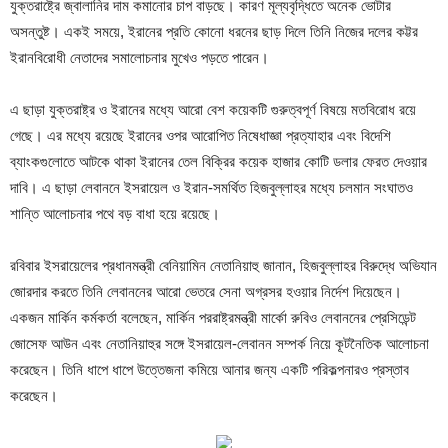
যুক্তরাষ্ট্রে জ্বালানির দাম কমানোর চাপ বাড়ছে। কারণ মূল্যবৃদ্ধিতে অনেক ভোটার
অসন্তুষ্ট। একই সময়ে, ইরানের প্রতি কোনো ধরনের ছাড় দিলে তিনি নিজের দলের কট্টর
ইরানবিরোধী নেতাদের সমালোচনার মুখেও পড়তে পারেন।
এ ছাড়া যুক্তরাষ্ট্র ও ইরানের মধ্যে আরো বেশ কয়েকটি গুরুত্বপূর্ণ বিষয়ে মতবিরোধ রয়ে
গেছে। এর মধ্যে রয়েছে ইরানের ওপর আরোপিত নিষেধাজ্ঞা প্রত্যাহার এবং বিদেশি
ব্যাংকগুলোতে আটকে থাকা ইরানের তেল বিক্রির কয়েক হাজার কোটি ডলার ফেরত দেওয়ার
দাবি। এ ছাড়া লেবাননে ইসরায়েল ও ইরান-সমর্থিত হিজবুল্লাহর মধ্যে চলমান সংঘাতও
শান্তি আলোচনার পথে বড় বাধা হয়ে রয়েছে।
রবিবার ইসরায়েলের প্রধানমন্ত্রী বেনিয়ামিন নেতানিয়াহু জানান, হিজবুল্লাহর বিরুদ্ধে অভিযান
জোরদার করতে তিনি লেবাননের আরো ভেতরে সেনা অগ্রসর হওয়ার নির্দেশ দিয়েছেন।
একজন মার্কিন কর্মকর্তা বলেছেন, মার্কিন পররাষ্ট্রমন্ত্রী মার্কো রুবিও লেবাননের প্রেসিডেন্ট
জোসেফ আউন এবং নেতানিয়াহুর সঙ্গে ইসরায়েল-লেবানন সম্পর্ক নিয়ে কূটনৈতিক আলোচনা
করেছেন। তিনি ধাপে ধাপে উত্তেজনা কমিয়ে আনার জন্য একটি পরিকল্পনারও প্রস্তাব
করেছেন।