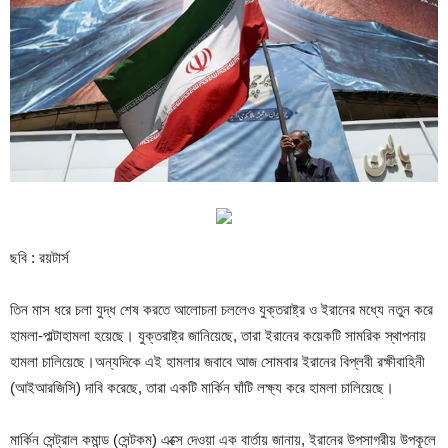
ছবি : রয়টার্স
তিন মাস ধরে চলা যুদ্ধ শেষ করতে আলোচনা চললেও যুক্তরাষ্ট্র ও ইরানের মধ্যে নতুন করে
হামলা-পাল্টাহামলা হয়েছে। যুক্তরাষ্ট্র জানিয়েছে, তারা ইরানের কয়েকটি সামরিক স্থাপনায়
হামলা চালিয়েছে।অন্যদিকে এই হামলার জবাবে আজ সোমবার ইরানের বিপ্লবী রক্ষীবাহিনী
(আইআরজিসি) দাবি করেছে, তারা একটি মার্কিন ঘাঁটি লক্ষ্য করে হামলা চালিয়েছে।
মার্কিন সেন্ট্রাল কমান্ড (সেন্টকম) এক্সে দেওয়া এক বার্তায় জানায়, ইরানের উপসাগরীয় উপকূলে