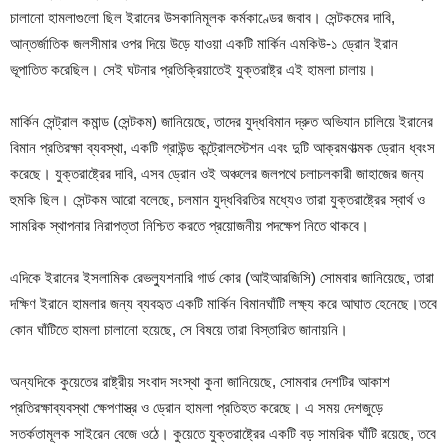
চালানো হামলাগুলো ছিল ইরানের উসকানিমূলক কর্মকাণ্ডের জবাব। সেন্টকমের দাবি,
আন্তর্জাতিক জলসীমার ওপর দিয়ে উড়ে যাওয়া একটি মার্কিন এমকিউ-১ ড্রোন ইরান
ভূপাতিত করেছিল। সেই ঘটনার প্রতিক্রিয়াতেই যুক্তরাষ্ট্র এই হামলা চালায়।
মার্কিন সেন্ট্রাল কমান্ড (সেন্টকম) জানিয়েছে, তাদের যুদ্ধবিমান দ্রুত অভিযান চালিয়ে ইরানের
বিমান প্রতিরক্ষা ব্যবস্থা, একটি গ্রাউন্ড কন্ট্রোলস্টেশন এবং দুটি আক্রমণাত্মক ড্রোন ধ্বংস
করেছে। যুক্তরাষ্ট্রের দাবি, এসব ড্রোন ওই অঞ্চলের জলপথে চলাচলকারী জাহাজের জন্য
হুমকি ছিল। সেন্টকম আরো বলেছে, চলমান যুদ্ধবিরতির মধ্যেও তারা যুক্তরাষ্ট্রের স্বার্থ ও
সামরিক স্থাপনার নিরাপত্তা নিশ্চিত করতে প্রয়োজনীয় পদক্ষেপ নিতে থাকবে।
এদিকে ইরানের ইসলামিক রেভল্যুশনারি গার্ড কোর (আইআরজিসি) সোমবার জানিয়েছে, তারা
দক্ষিণ ইরানে হামলার জন্য ব্যবহৃত একটি মার্কিন বিমানঘাঁটি লক্ষ্য করে আঘাত হেনেছে।তবে
কোন ঘাঁটিতে হামলা চালানো হয়েছে, সে বিষয়ে তারা বিস্তারিত জানায়নি।
অন্যদিকে কুয়েতের রাষ্ট্রীয় সংবাদ সংস্থা কুনা জানিয়েছে, সোমবার দেশটির আকাশ
প্রতিরক্ষাব্যবস্থা ক্ষেপণাস্ত্র ও ড্রোন হামলা প্রতিহত করেছে। এ সময় দেশজুড়ে
সতর্কতামূলক সাইরেন বেজে ওঠে। কুয়েতে যুক্তরাষ্ট্রের একটি বড় সামরিক ঘাঁটি রয়েছে, তবে