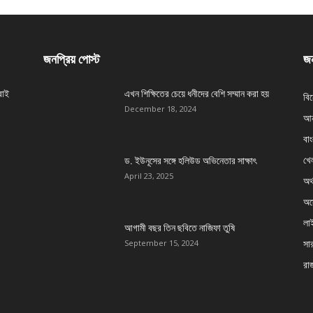
জনপ্রিয় পোস্ট
জন
বাই
এখন শিক্ষিতের চেয়ে ধনীদের বেশি সম্মান করা হয়
বি
December 18, 2024
আন
বা
খেল
ড. ইউনূসের সঙ্গে হলিউড অভিনেতার সাক্ষাৎ
April 23, 2025
অর্
অস্
লা
আগামী বছর তিন ছবিতে নাজিফা তুষি
সার
September 15, 2024
রা