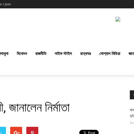
n / Join
েলাধুলা
বিনোদন
রাজনীতি
লাইফ স্টাইল
রান্নাঘর
সোশ্যাল মিডিয়া
জান
ী, জানালেন নির্মাতা
থান
দু
Au
er