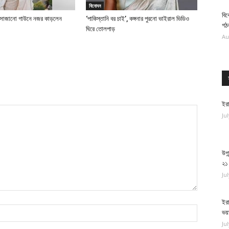
বিনোদন
বিক
য় সাজানো গাউনে নজর কাড়লেন
‘পাকিস্তানি বর চাই’, কঙ্গনার পুরনো ভাইরাল ভিডিও
গঠ
ঘিরে তোলপাড়
Au
ইরা
Ju
উগা
২১
Ju
ইরা
ভয়
Ju