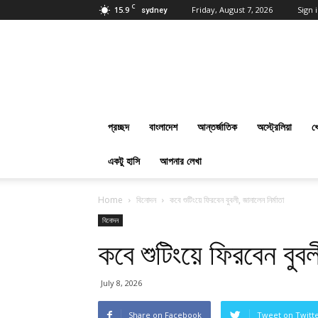
C
15.9
Friday, August 7, 2026
Sign i
sydney
প্রবাসবাংলানিউজ
ডট
কম
:
Online
Bangla
প্রচ্ছদ
বাংলাদেশ
আন্তর্জাতিক
অস্ট্রেলিয়া
খ
News
Everyday
একটু হাসি
আপনার লেখা
Home
বিনোদন
কবে শুটিংয়ে ফিরবেন বুবলী, জানালেন নির্মাতা
বিনোদন
কবে শুটিংয়ে ফিরবেন বুবল
July 8, 2026
Share on Facebook
Tweet on Twitt