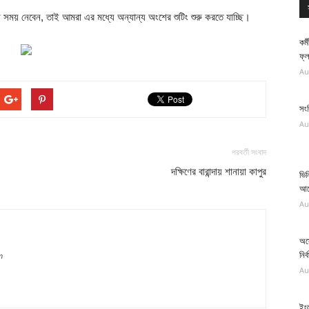
িন সময় নেবেন, তাই আমরা এর মধ্যে অন্যান্য অংশের শুটিং শুরু করতে যাচ্ছি।
কর্
ফ্
Au
সং
Au
পরবর্তী সংবাদ
দক্ষিণের বারান্দায় শানায়া কাপুর
ভি
আর
Au
অস্
নির্
m
Au
ইংল