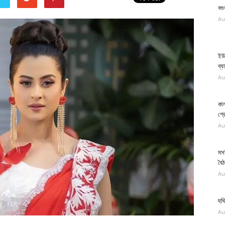
বগ
Au
ইউ
ব্য
Au
কাল
গ্র
Au
মস
বৈ
Au
হুথ
Au