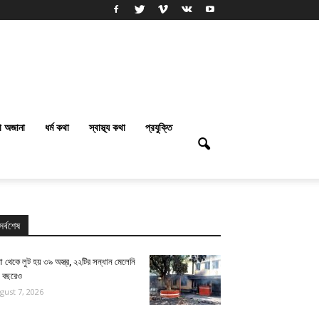
া অজানা
ধর্ম কথা
স্বাস্থ্য কথা
প্রযুক্তি
সর্বশেষ
া থেকে লুট হয় ৩৯ অস্ত্র, ২২টির সন্ধান মেলেনি
ই বছরেও
gust 7, 2026