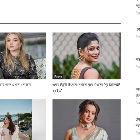
সব
Au
এব
Au
সন্
Au
বিনোদন
াজার পক্ষে এখনো সোচ্চার
এবার টরন্টো উৎসবে দেখানো হবে বাঁধনের ‘দ্য ডিফিকাল্ট
আল
ব্রাইড’
উত
Au
ঢাক
দফা
Au