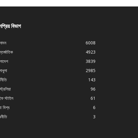
প্রিয় বিভাগ
নোদন
6008
্তর্জাতিক
4923
ংলাদেশ
3839
াধুলা
2985
থনীতি
143
ট্রেলিয়া
96
ইফ স্টাইল
61
া বিশ্ব
6
জনীতি
3