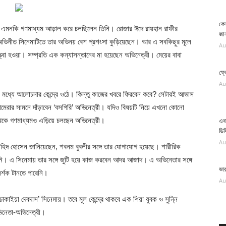
কেন
ী। এমনকি গণমাধ্যম আড়াল করে চলছিলেন তিনি। রোজার ঈদে রায়হান রাফীর
জান
ী অভিনীত সিনেমাটিতে তার অভিনয় বেশ প্রশংসা কুড়িয়েছেন। আর এ সবকিছুর মূলে
Au
্ত্বা হওয়া। সম্প্রতি এক কন্যাসন্তানের মা হয়েছেন অভিনেত্রী। মেয়ের বাবা
ফ্ল
Au
র মধ্যে আলোচনার কেন্দ্রে ওঠে। কিন্তু কাজের খবরে ফিরবেন কবে? সেটারই আভাস
ামেরার সামনে দাঁড়াবেন ‘বসগিরি’ অভিনেত্রী। যদিও বিষয়টি নিয়ে এখনো কোনো
থেকে গণমাধ্যমও এড়িয়ে চলছেন অভিনেত্রী।
এবা
ডিফ
Au
া জাহিদ হোসেন জানিয়েছেন, শবনম বুবলীর সঙ্গে তার যোগাযোগ হয়েছে। শারীরিক
তিনি। এ সিনেমায় তার সঙ্গে জুটি হয়ে কাজ করবেন আদর আজাদ। এ অভিনেতার সঙ্গে
ভা
র্শক টানতে পারেনি।
Au
াইয়া দেবদাস’ সিনেমায়। তবে মূল কেন্দ্রে থাকবে এক শিয়া যুবক ও সুন্নি
অভিনেতা-অভিনেত্রী।