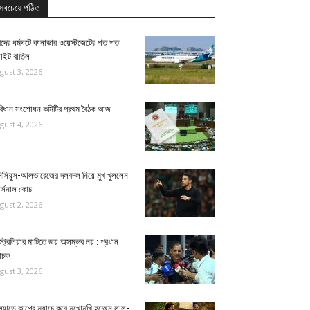
সবচেয়ে পঠিত
মীদের ধর্মঘটে কানাডার ওয়েস্টজেটের শত শত
লাইট বাতিল
gust 3, 2026
বিধান সংশোধন কমিটির প্রথম বৈঠক আজ
gust 4, 2026
নিসিয়ুস-আলভারেজের দলবদল নিয়ে মুখ খুললেন
্সেনাল কোচ
gust 2, 2026
ট্রেলিয়ার মাটিতে জয় অসম্ভব নয় : প্রধান
বাচক
gust 3, 2026
্যান্ডে কাপের ম্যাচে কবে মুখোমুখি হচ্ছেন লাল-