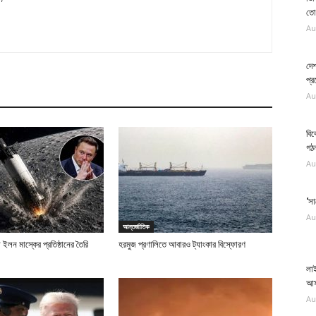
তো
Au
দেশ
প্র
Au
বিক
গঠ
Au
‘সা
Au
আন্তর্জাতিক
ইলন মাস্কের প্রতিষ্ঠানের তৈরি
হরমুজ প্রণালিতে আবারও ট্যাংকার বিস্ফোরণ
লা
আস
Au