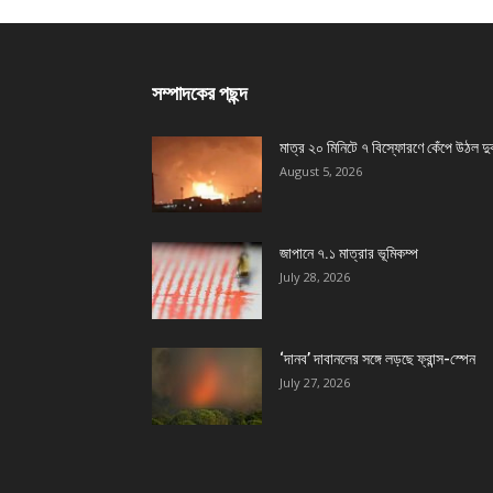
সম্পাদকের পছন্দ
মাত্র ২০ মিনিটে ৭ বিস্ফোরণে কেঁপে উঠল দু
August 5, 2026
জাপানে ৭.১ মাত্রার ভূমিকম্প
July 28, 2026
‘দানব’ দাবানলের সঙ্গে লড়ছে ফ্রান্স-স্পেন
July 27, 2026