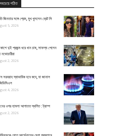
সবচেয়ে পঠিত
ীতি জিনতার সঙ্গে প্রেম, মুখ খুললেন ব্রেট লি
gust 5, 2026
কাশে দুই প্রজন্ম ধরে ধান চাষ, সাফল্য পেলেন
া নভোচারীরা
gust 2, 2026
াস সরবরাহ স্বাভাবিক হবে কবে, যা জানাল
জিডিসিএল
gust 4, 2026
নের ওপর হামলা আপাতত স্থগিত : ট্রাম্প
gust 2, 2026
িসিয়ুসকে পেতে আর্সেনালের মেগা প্রস্তাবে