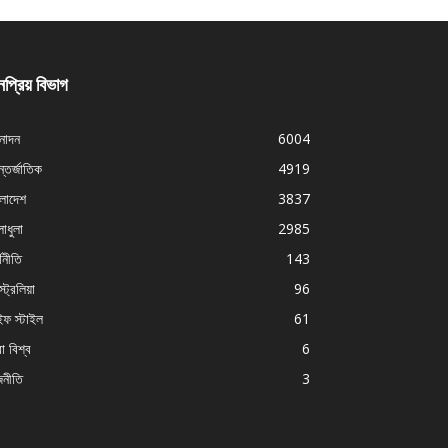
প্রিয় বিভাগ
নোদন
6004
্তর্জাতিক
4919
ংলাদেশ
3837
াধুলা
2985
থনীতি
143
ট্রেলিয়া
96
ইফ স্টাইল
61
া বিশ্ব
6
জনীতি
3