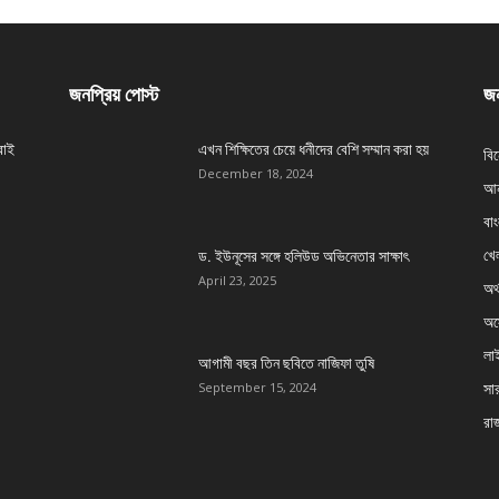
জনপ্রিয় পোস্ট
জন
বাই
এখন শিক্ষিতের চেয়ে ধনীদের বেশি সম্মান করা হয়
বি
December 18, 2024
আন
বা
খেল
ড. ইউনূসের সঙ্গে হলিউড অভিনেতার সাক্ষাৎ
April 23, 2025
অর্
অস্
লা
আগামী বছর তিন ছবিতে নাজিফা তুষি
সার
September 15, 2024
রা