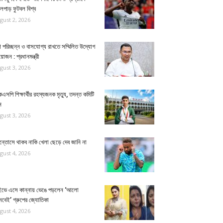
লপাড় ফুটবল বিশ্ব
gust 2, 2026
 পরিচ্ছন্ন ও বাসযোগ্য রাখতে সম্মিলিত উদ্যোগ
য়োজন : প্রধানমন্ত্রী
gust 3, 2026
েএসপি শিক্ষার্থীর রহস্যজনক মৃত্যু, তদন্ত কমিটি
ন
gust 3, 2026
ন্তোসে থাকব নাকি খেলা ছেড়ে দেব জানি না
gust 4, 2026
ইভে এসে কান্নায় ভেঙে পড়লেন ‘আলো
বেই’ গ্রুপের জ্যোতিকা
gust 4, 2026