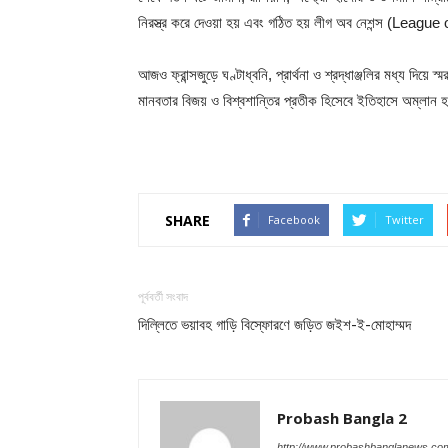
নিরস্ত্র করে দেওয়া হয় এবং গঠিত হয় লীগ অব নেশন্স (League
আজও ফ্রান্সজুড়ে ঘণ্টাধ্বনি, প্রার্থনা ও শ্রদ্ধাঞ্জলির মধ্য দি
মানবতার বিজয় ও বিশ্বশান্তির প্রতীক হিসেবে ইতিহাসে অম্লান
SHARE
Facebook
Twitter
পূর্ববর্তী সংবাদ
দিল্লিতে ভয়াবহ গাড়ি বিস্ফোরণে জড়িত জইশ-ই-মোহাম্মদ
Probash Bangla 2
http://www.probashbanglanews.co