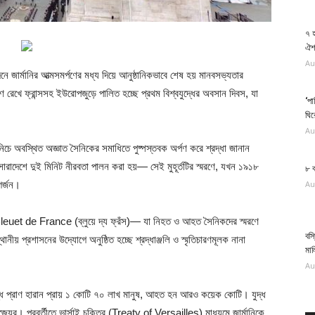
৭ 
ঐশ্
Au
র্মানির আত্মসমর্পণের মধ্য দিয়ে আনুষ্ঠানিকভাবে শেষ হয় মানবসভ্যতার
রেখে ফ্রান্সসহ ইউরোপজুড়ে পালিত হচ্ছে প্রথম বিশ্বযুদ্ধের অবসান দিবস, যা
‘পা
ঘি
Au
ে অবস্থিত অজ্ঞাত সৈনিকের সমাধিতে পুষ্পস্তবক অর্পণ করে শ্রদ্ধা জানান
় সারাদেশে দুই মিনিট নীরবতা পালন করা হয়— সেই মুহূর্তটির স্মরণে, যখন ১৯১৮
৮ 
গর্জন।
Au
Bleuet de France (ব্লুয়ে দ্য ফ্রঁস)— যা নিহত ও আহত সৈনিকদের স্মরণে
বস্
ানীয় প্রশাসনের উদ্যোগে অনুষ্ঠিত হচ্ছে শ্রদ্ধাঞ্জলি ও স্মৃতিচারণমূলক নানা
মা
Au
্ধে প্রাণ হারান প্রায় ১ কোটি ৭০ লাখ মানুষ, আহত হন আরও কয়েক কোটি। যুদ্ধ
রাজ্যের। পরবর্তীতে ভার্সাই চুক্তির (Treaty of Versailles) মাধ্যমে জার্মানিকে