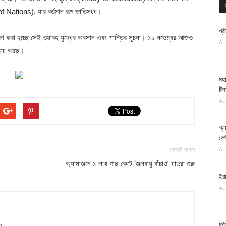
 of Nations), যার বর্তমান রূপ জাতিসংঘ।
প্র
য়ে স্মরণ করা হচ্ছে সেই ভয়াবহ যুদ্ধের অবসান এবং শান্তির সূচনা। ১১ নভেম্বর আজও
Au
 হয়ে আছে।
মহা
চীন
Au
গ্য
কে
Au
পরবর্তী সংবাদ
অ্যামাজনে ১ লাখ গাছ কেটে ‘জলবায়ু বাঁচাও’ যাত্রা শুরু
ইরা
Au
ভিন
m