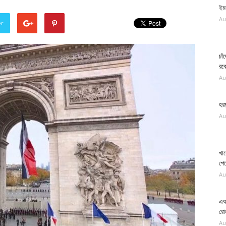
ইমর
Au
er
চাঁ
রক
Au
হরম
Au
খাম
পে
Au
এক 
রো
Au