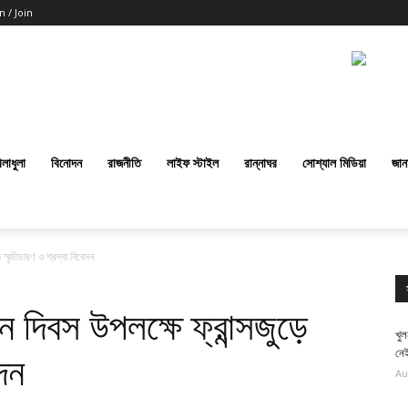
n / Join
েলাধুলা
বিনোদন
রাজনীতি
লাইফ স্টাইল
রান্নাঘর
সোশ্যাল মিডিয়া
জান
 স্মৃতিচারণ ও শ্রদ্ধা নিবেদন
ন দিবস উপলক্ষে ফ্রান্সজুড়ে
খুল
নেই
েদন
Au