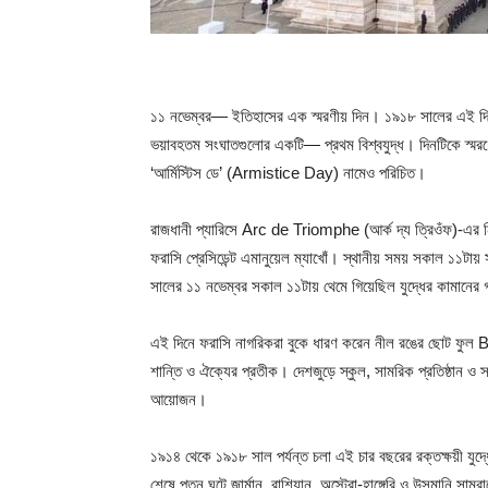
১১ নভেম্বর— ইতিহাসের এক স্মরণীয় দিন। ১৯১৮ সালের এই দিনে জা
ভয়াবহতম সংঘাতগুলোর একটি— প্রথম বিশ্বযুদ্ধ। দিনটিকে স্মরণে 
‘আর্মিস্টিস ডে’ (Armistice Day) নামেও পরিচিত।
রাজধানী প্যারিসে Arc de Triomphe (আর্ক দ্য ত্রিওঁফ)-এর নিচ
ফরাসি প্রেসিডেন্ট এমানুয়েল ম্যাখোঁ। স্থানীয় সময় সকাল ১১টায
সালের ১১ নভেম্বর সকাল ১১টায় থেমে গিয়েছিল যুদ্ধের কামানের 
এই দিনে ফরাসি নাগরিকরা বুকে ধারণ করেন নীল রঙের ছোট ফুল 
শান্তি ও ঐক্যের প্রতীক। দেশজুড়ে স্কুল, সামরিক প্রতিষ্ঠান ও স্থ
আয়োজন।
১৯১৪ থেকে ১৯১৮ সাল পর্যন্ত চলা এই চার বছরের রক্তক্ষয়ী যুদ
শেষে পতন ঘটে জার্মান, রাশিয়ান, অস্ট্রো-হাঙ্গেরি ও উসমানি সাম্