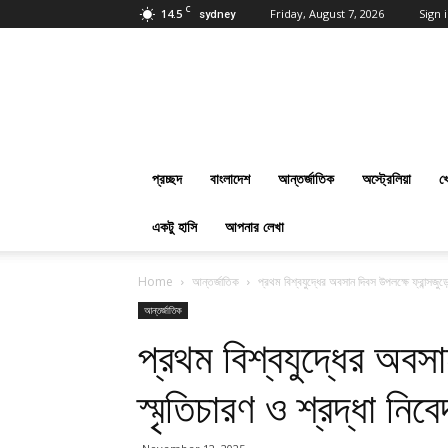
C
14.5
Friday, August 7, 2026
Sign i
sydney
প্রবাসবাংলানিউজ
ডট
কম
:
Online
Bangla
প্রচ্ছদ
বাংলাদেশ
আন্তর্জাতিক
অস্ট্রেলিয়া
খ
News
Everyday
একটু হাসি
আপনার লেখা
Home
আন্তর্জাতিক
প্রথম বিশ্বযুদ্ধের অবসান দিবস উপলক্ষে ফ্রান্সজুড়ে
আন্তর্জাতিক
প্রথম বিশ্বযুদ্ধের অবসা
স্মৃতিচারণ ও শ্রদ্ধা নিব