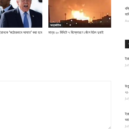
বস্
মা
Au
আন্তর্জাতিক
 ইরানকে ‘কঠোরভাবে আঘাত’ করা হবে
মাত্র ২০ মিনিটে ৭ বিস্ফোরণে কেঁপে উঠল দুবাই
ইরা
Ju
উগা
২১
Ju
ইরা
ভয়
Ju