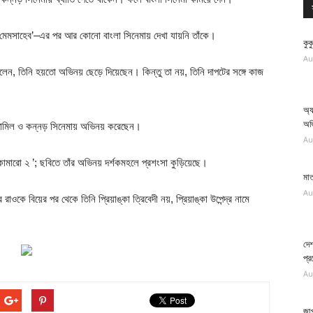
লো মেমসাহেব’–এর পর আর কোনো বাংলা সিনেমায় দেখা যায়নি তাঁকে।
কুক
Au
েন, তিনি হয়তো অভিনয় ছেড়ে দিয়েছেন। কিন্তু তা নয়, তিনি দাপটের সঙ্গে কাজ
অ্য
অভ
তামিল ও কন্নড় সিনেমায় অভিনয় করেছেন।
Au
কামারো ২ ’; ছবিতে তাঁর অভিনয় দর্শকমহলে প্রশংসা কুড়িয়েছে।
মাত
Au
ে বিয়ের পর থেকে তিনি প্রিয়াঙ্কা ত্রিবেদী নয়, প্রিয়াঙ্কা উপেন্দ্র নামে
দেশ
প্র
Au
জা