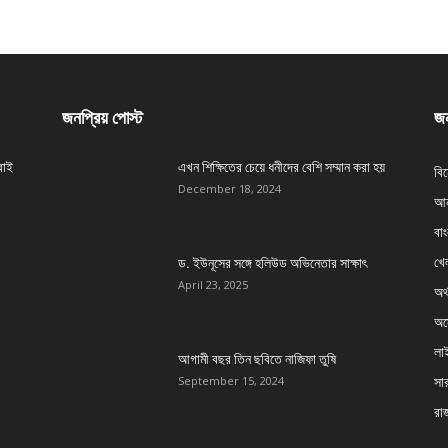
জনপ্রিয় পোস্ট
জন
বাই
এখন শিক্ষিতের চেয়ে ধনীদের বেশি সম্মান করা হয়
বি
December 18, 2024
আন
বা
খেল
ড. ইউনূসের সঙ্গে হলিউড অভিনেতার সাক্ষাৎ
April 23, 2025
অর্
অস্
লা
আগামী বছর তিন ছবিতে নাজিফা তুষি
সার
September 15, 2024
রা