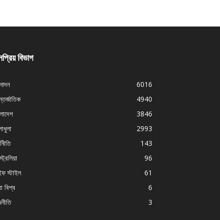
প্রিয় বিভাগ
নোদন
6016
্তর্জাতিক
4940
ংলাদেশ
3846
াধুলা
2993
থনীতি
143
ট্রেলিয়া
96
ইফ স্টাইল
61
া বিশ্ব
6
জনীতি
3