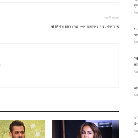
ফ্
Au
পরবর্তী সংবাদ
লা লিগায় নিষেধাজ্ঞা পেল রিয়ালের চার খেলোয়াড়
৫ আ
জো
Au
‘আত
ভা
m
Au
আব
Au
৭ 
ঐশ্
Au