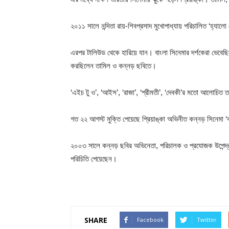
২০১১ সালে নন্দিতা রায়-শিবপ্রসাদ মুখোপাধ্যায় পরিচালিত ‘হ্যা
এরপর টালিউড থেকে হারিয়ে যান। বাংলা সিনেমার দর্শকেরা ভেবেছিল
করছিলেন তামিল ও কন্নড় ছবিতে।
‘এইচ টু ও’, ‘আইস’, ‘রাজা’, ‘শ্রীমতী’, ‘দেবকী’র মতো আলোচিত 
গত ২২ আগস্ট মুক্তি পেয়েছে প্রিয়াঙ্কা অভিনীত কন্নড় সিনেমা ‘
২০০৩ সালে কন্নড় ছবির অভিনেতা, পরিচালক ও প্রযোজক উপেন্দ্র রাওক
পরিচিতি পেয়েছেন।
SHARE
Facebook
Twitter