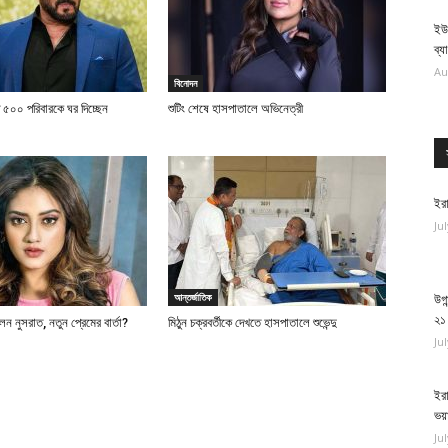
ইউ
ব্য
Au
বিনোদন
্ত ৫০০ পরিবারকে ঘর দিচ্ছেন
শুটিং শেষে হাসপাতালে অভিনেত্রী
ইরা
Ju
আন্তর্জাতিক
উগা
২১
িলেন নুসরাত, নতুন প্রেমের বার্তা?
মিঠুন চক্রবর্তীকে দেখতে হাসপাতালে শুভেন্দু
Ju
ইরা
ভয়
Ju