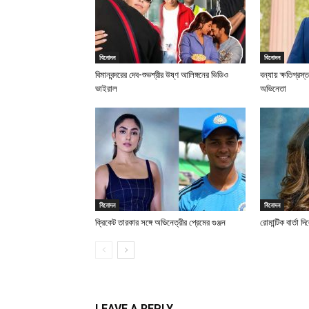
বিনোদন
বিনোদন
বিমানবন্দরের দেব-শুভশ্রীর উষ্ণ আলিঙ্গনের ভিডিও
বন্যায় ক্ষতিগ্রস
ভাইরাল
অভিনেতা
বিনোদন
বিনোদন
ক্রিকেট তারকার সঙ্গে অভিনেত্রীর প্রেমের গুঞ্জন
রোমান্টিক বার্তা দ
LEAVE A REPLY