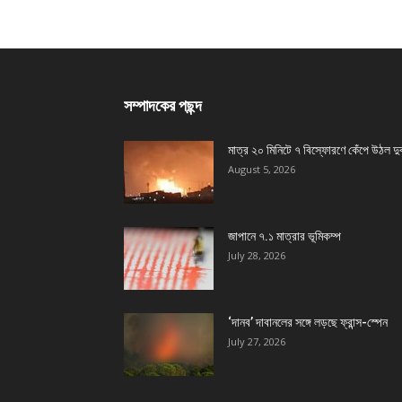
সম্পাদকের পছন্দ
মাত্র ২০ মিনিটে ৭ বিস্ফোরণে কেঁপে উঠল দু
August 5, 2026
জাপানে ৭.১ মাত্রার ভূমিকম্প
July 28, 2026
‘দানব’ দাবানলের সঙ্গে লড়ছে ফ্রান্স-স্পেন
July 27, 2026