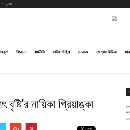
 in / Join
েলাধুলা
বিনোদন
রাজনীতি
লাইফ স্টাইল
রান্নাঘর
সোশ্যাল মিডিয়া
জান
ষ্টি’র নায়িকা প্রিয়াঙ্কা
শে
অন্
Au
er