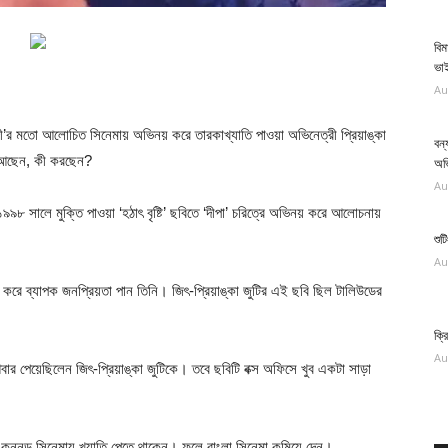
বিম
ভা
Au
‘সঙ্গী’র মতো আলোচিত সিনেমায় অভিনয় করে তারকাখ্যাতি পাওয়া অভিনেত্রী প্রিয়াঙ্কা
বন্
় আছেন, কী করছেন?
অভ
Au
১৯৯৮ সালে মুক্তি পাওয়া ‘হঠাৎ বৃষ্টি’ ছবিতে ‘দীপা’ চরিত্রে অভিনয় করে আলোচনায়
শুট
Au
় করে ব্যাপক জনপ্রিয়তা পান তিনি। জিৎ-প্রিয়াঙ্কা জুটির এই ছবি ছিল টালিউডের
ক্র
Au
আবার পেয়েছিলেন জিৎ-প্রিয়াঙ্কা জুটিকে। তবে ছবিটি বক্স অফিসে খুব একটা সাড়া
িল, কন্নড় সিনেমায় খ্যাতি পেতে থাকেন। ফলে বাংলা সিনেমা কমিয়ে দেন।