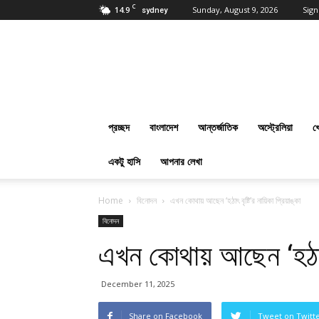
C
14.9
Sunday, August 9, 2026
Sign
sydney
প্রবাসবাংলানিউজ
ডট
কম
:
Online
Bangla
প্রচ্ছদ
বাংলাদেশ
আন্তর্জাতিক
অস্ট্রেলিয়া
খ
News
Everyday
একটু হাসি
আপনার লেখা
Home
বিনোদন
এখন কোথায় আছেন ‘হঠাৎ বৃষ্টি’র নায়িকা প্রিয়াঙ্কা
বিনোদন
এখন কোথায় আছেন ‘হঠাৎ বৃ
December 11, 2025
Share on Facebook
Tweet on Twitt