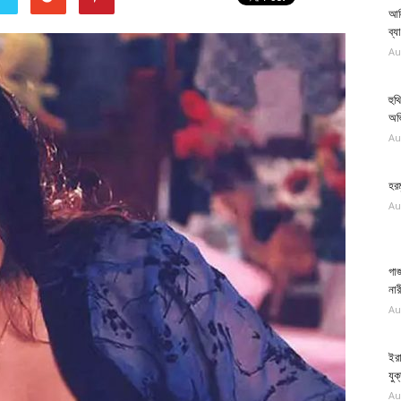
আলি
ব্য
Au
হুথ
অভি
Au
হরম
Au
গাজ
নার
Au
ইরা
যুক্
Au