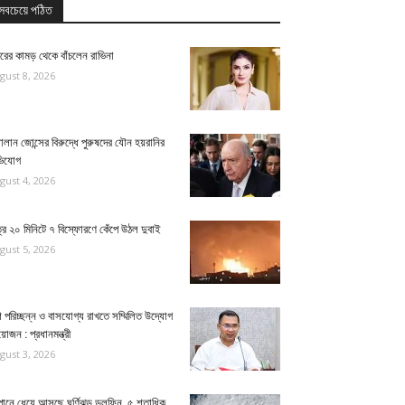
সবচেয়ে পঠিত
ুরের কামড় থেকে বাঁচলেন রাভিনা
gust 8, 2026
ালান জোন্সের বিরুদ্ধে পুরুষদের যৌন হয়রানির
িযোগ
gust 4, 2026
্র ২০ মিনিটে ৭ বিস্ফোরণে কেঁপে উঠল দুবাই
gust 5, 2026
 পরিচ্ছন্ন ও বাসযোগ্য রাখতে সম্মিলিত উদ্যোগ
য়োজন : প্রধানমন্ত্রী
gust 3, 2026
পানে ধেয়ে আসছে ঘূর্ণিঝড় ডলফিন, ৫ শতাধিক