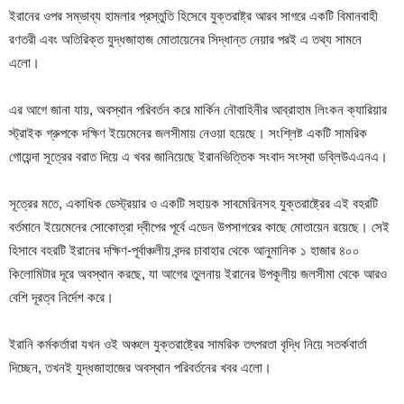
ইরানের ওপর সম্ভাব্য হামলার প্রস্তুতি হিসেবে যুক্তরাষ্ট্র আরব সাগরে একটি বিমানবাহী
রণতরী এবং অতিরিক্ত যুদ্ধজাহাজ মোতায়েনের সিদ্ধান্ত নেয়ার পরই এ তথ্য সামনে
এলো।
এর আগে জানা যায়, অবস্থান পরিবর্তন করে মার্কিন নৌবাহিনীর আব্রাহাম লিংকন ক্যারিয়ার
স্ট্রাইক গ্রুপকে দক্ষিণ ইয়েমেনের জলসীমায় নেওয়া হয়েছে। সংশ্লিষ্ট একটি সামরিক
গোয়েন্দা সূত্রের বরাত দিয়ে এ খবর জানিয়েছে ইরানভিত্তিক সংবাদ সংস্থা ডব্লিউএএনএ।
সূত্রের মতে, একাধিক ডেস্ট্রয়ার ও একটি সহায়ক সাবমেরিনসহ যুক্তরাষ্ট্রের এই বহরটি
বর্তমানে ইয়েমেনের সোকোত্রা দ্বীপের পূর্বে এডেন উপসাগরের কাছে মোতায়েন রয়েছে। সেই
হিসাবে বহরটি ইরানের দক্ষিণ-পূর্বাঞ্চলীয় বন্দর চাবাহার থেকে আনুমানিক ১ হাজার ৪০০
কিলোমিটার দূরে অবস্থান করছে, যা আগের তুলনায় ইরানের উপকূলীয় জলসীমা থেকে আরও
বেশি দূরত্ব নির্দেশ করে।
ইরানি কর্মকর্তারা যখন ওই অঞ্চলে যুক্তরাষ্ট্রের সামরিক তৎপরতা বৃদ্ধি নিয়ে সতর্কবার্তা
দিচ্ছেন, তখনই যুদ্ধজাহাজের অবস্থান পরিবর্তনের খবর এলো।