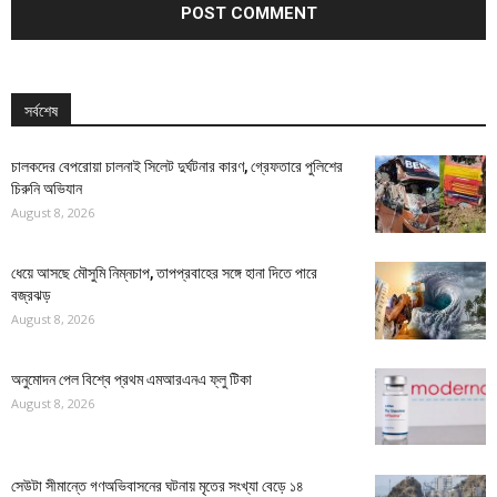
সর্বশেষ
চালকদের বেপরোয়া চালনাই সিলেট দুর্ঘটনার কারণ, গ্রেফতারে পুলিশের
চিরুনি অভিযান
August 8, 2026
ধেয়ে আসছে মৌসুমি নিম্নচাপ, তাপপ্রবাহের সঙ্গে হানা দিতে পারে
বজ্রঝড়
August 8, 2026
অনুমোদন পেল বিশ্বে প্রথম এমআরএনএ ফ্লু টিকা
August 8, 2026
সেউটা সীমান্তে গণঅভিবাসনের ঘটনায় মৃতের সংখ্যা বেড়ে ১৪