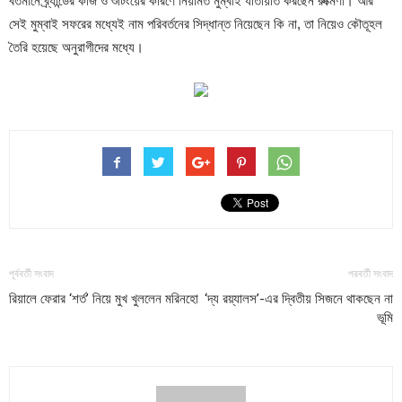
বর্তমানে ব্র্যান্ডের কাজ ও শুটিংয়ের কারণে নিয়মিত মুম্বাই যাতায়াত করছেন রুক্মিণী। আর
সেই মুম্বাই সফরের মধ্যেই নাম পরিবর্তনের সিদ্ধান্ত নিয়েছেন কি না, তা নিয়েও কৌতূহল
তৈরি হয়েছে অনুরাগীদের মধ্যে।
পূর্ববর্তী সংবাদ
পরবর্তী সংবাদ
রিয়ালে ফেরার ‘শর্ত’ নিয়ে মুখ খুললেন মরিনহো
‘দ্য রয়্যালস’-এর দ্বিতীয় সিজনে থাকছেন না
ভূমি