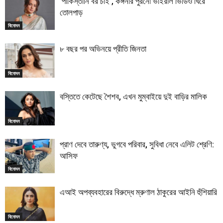
‘পাকিস্তানি বর চাই’, কঙ্গনার পুরনো ভাইরাল ভিডিও ঘিরে
তোলপাড়
বিনোদন
৮ বছর পর অভিনয়ে প্রীতি জিনতা
বিনোদন
বস্তিতে কেটেছে শৈশব, এখন মুম্বাইয়ে দুই বাড়ির মালিক
বিনোদন
প্রাণ দেবে তারুণ্য, ভুগবে পরিবার, সুবিধা নেবে এলিট শ্রেণি:
আসিফ
বিনোদন
এআই অপব্যবহারের বিরুদ্ধে ম্রুণাল ঠাকুরের আইনি হুঁশিয়ারি
বিনোদন