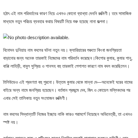
হঠাৎ এই নাম পরিবর্তনের কারণ নিয়ে এখনও কোনো ব্যাখ্যা দেননি রুক্মিণী। তবে সামাজিক
মাধ্যমে নতুন পরিচয় ব্যবহার করায় বিষয়টি নিয়ে শুরু হয়েছে নানা জল্পনা।
বিনোদন দুনিয়ায় নাম বদলের ঘটনা নতুন নয়। ক্যারিয়ারের শুরুতে কিংবা জনপ্রিয়তা
বাড়ানোর জন্য অনেক তারকাই নিজেদের নাম পরিবর্তন করেছেন।কিশোর কুমার, কুমার শানু,
বাপ্পি লাহিড়ী, বাবুল সুপ্রিয় ও শানসহ বহু তারকাই পেশাগত কারণে নাম বদল করেছিলেন।
টালিউডেও এই প্রবণতা বহু পুরনো। উত্তম কুমার থেকে মান্না দে—অনেকেই ঘরের নামের
বাইরে অন্য নামে জনপ্রিয় হয়েছেন। বর্তমান প্রজন্মে দেব, জিৎ ও কোয়েল মল্লিকদের পর
এবার সেই তালিকায় নতুন সংযোজন রুক্মিণী।
নাম বদলের সিদ্ধান্তটি নিজের ইচ্ছায় নাকি কারও পরামর্শে নিয়েছেন অভিনেত্রী, তা এখনও
স্পষ্ট নয়।