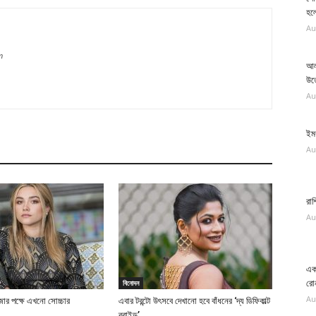
হলো
Au
m
আল
উত
Au
ইমর
Au
রাশ
Au
এক 
বিনোদন
রো
Au
াজার পক্ষে এখনো সোচ্চার
এবার টরন্টো উৎসবে দেখানো হবে বাঁধনের ‘দ্য ডিফিকাল্ট
ব্রাইড’