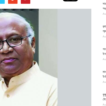
সার
শঙ্
Au
র‍
প্র
Au
গত 
ইনফ
Au
মাত
ইং
Au
কুক
টে
Au