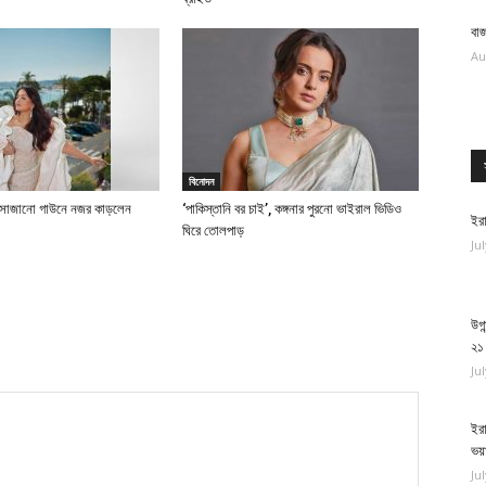
বাজ
Au
বিনোদন
য় সাজানো গাউনে নজর কাড়লেন
‘পাকিস্তানি বর চাই’, কঙ্গনার পুরনো ভাইরাল ভিডিও
ইরা
ঘিরে তোলপাড়
Ju
উগা
২১
Ju
ইরা
ভয়
Ju