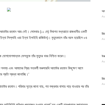
আব
Au
্দেশক আতাউর রহমান আর নেই। সোমবার (১১ মে) দিবাগত মধ্যরাতে রাজধানীর একটি
রিয
ইন্না লিল্লাহি ওয়া ইন্না ইলাইহি রাজিউন)। মৃত্যুকালে তাঁর বয়স হয়েছিল ৮৪
Au
িক যোগাযোগমাধ্যম ফেসবুকে তাঁর মৃত্যুর খবর নিশ্চিত করেন।
উর
Au
ত সদস্য এবং আমাদের প্রিয় সহকর্মী মঞ্চসারথি আতাউর রহমান কিছুক্ষণ আগে
প্রতি শ্রদ্ধা জানাচ্ছি।’
রি
Au
উর রহমান। পরিবার সূত্রে জানা যায়, গত শুক্রবার বাসায় পড়ে যাওয়ার পর তাঁর
পরে আইসিইউ সুবিধার প্রয়োজন হওয়ায় ধানমণ্ডির একটি হাসপাতালে স্থানান্তর