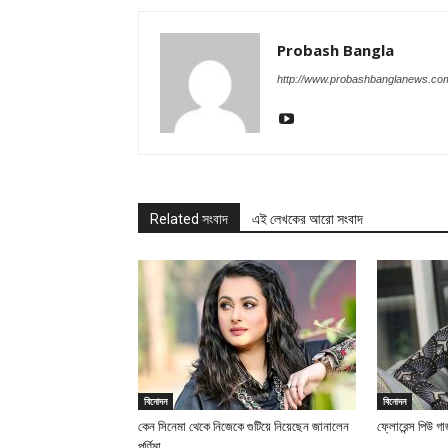
Probash Bangla
http://www.probashbanglanews.co
Related সংবাদ
এই লেখকের আরো সংবাদ
বিনোদন
বিনোদন
কেন সিনেমা থেকে নিজেকে গুটিয়ে নিয়েছেন জানালেন
ফ্লোরেন্স পিউ গ
পূর্ণিমা