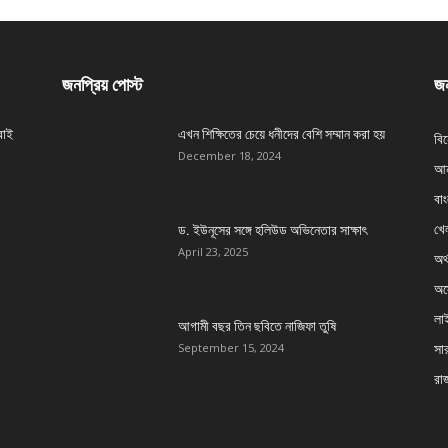
জনপ্রিয় পোস্ট
জন
বাই
এখন শিক্ষিতের চেয়ে ধনীদের বেশি সম্মান করা হয়
বি
December 18, 2024
আন
বা
খেল
ড. ইউনূসের সঙ্গে হলিউড অভিনেতার সাক্ষাৎ
April 23, 2025
অর্
অস্
লা
আগামী বছর তিন ছবিতে নাজিফা তুষি
সার
September 15, 2024
রা