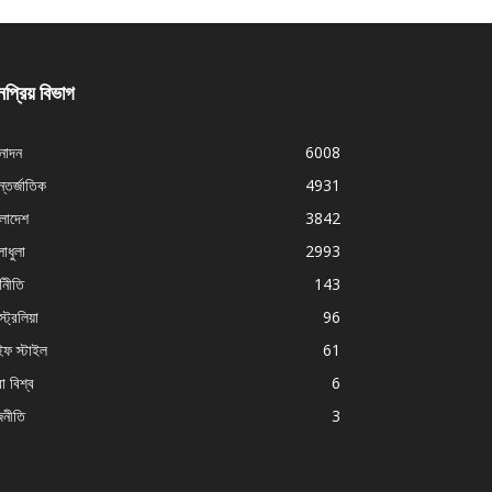
প্রিয় বিভাগ
নোদন
6008
্তর্জাতিক
4931
ংলাদেশ
3842
াধুলা
2993
থনীতি
143
ট্রেলিয়া
96
ইফ স্টাইল
61
া বিশ্ব
6
জনীতি
3