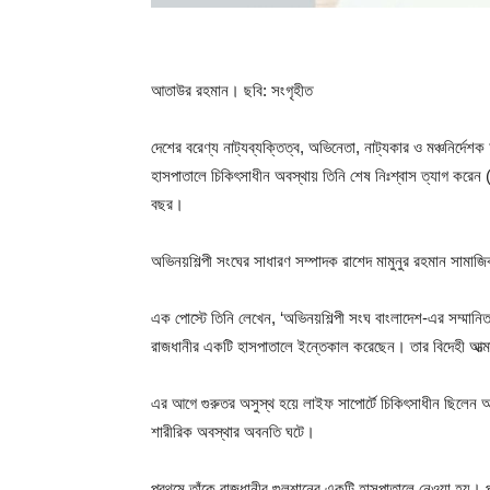
আতাউর রহমান। ছবি: সংগৃহীত
দেশের বরেণ্য নাট্যব্যক্তিত্ব, অভিনেতা, নাট্যকার ও মঞ্চনির
হাসপাতালে চিকিৎসাধীন অবস্থায় তিনি শেষ নিঃশ্বাস ত্যাগ করেন (
বছর।
অভিনয়শিল্পী সংঘের সাধারণ সম্পাদক রাশেদ মামুনুর রহমান সামাজ
এক পোস্টে তিনি লেখেন, ‘অভিনয়শিল্পী সংঘ বাংলাদেশ-এর সম্মানি
রাজধানীর একটি হাসপাতালে ইন্তেকাল করেছেন। তার বিদেহী আত্মার 
এর আগে গুরুতর অসুস্থ হয়ে লাইফ সাপোর্টে চিকিৎসাধীন ছিলেন আতা
শারীরিক অবস্থার অবনতি ঘটে।
প্রথমে তাঁকে রাজধানীর গুলশানের একটি হাসপাতালে নেওয়া হয়। 