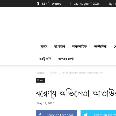
C
12.4
Friday, August 7, 2026
Sign i
sydney
প্রবাসবাংলানিউজ
ডট
কম
:
Online
Bangla
প্রচ্ছদ
বাংলাদেশ
আন্তর্জাতিক
অস্ট্রেলিয়া
খ
News
Everyday
একটু হাসি
আপনার লেখা
Home
বিনোদন
বরেণ্য অভিনেতা আতাউর রহমান আর নেই
বিনোদন
বরেণ্য অভিনেতা আতাউ
May 12, 2026
Share on Facebook
Tweet on Twitt