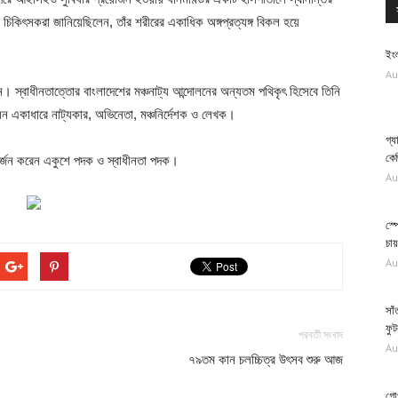
চিকিৎসকরা জানিয়েছিলেন, তাঁর শরীরের একাধিক অঙ্গপ্রত্যঙ্গ বিকল হয়ে
ইংল
Au
 স্বাধীনতাত্তোর বাংলাদেশের মঞ্চনাট্য আন্দোলনের অন্যতম পথিকৃৎ হিসেবে তিনি
ছিলেন একাধারে নাট্যকার, অভিনেতা, মঞ্চনির্দেশক ও লেখক।
গ্য
কে
ি অর্জন করেন একুশে পদক ও স্বাধীনতা পদক।
Au
স্
চা
Au
সাঁ
ফুট
পরবর্তী সংবাদ
Au
৭৯তম কান চলচ্চিত্র উৎসব শুরু আজ
গোপ