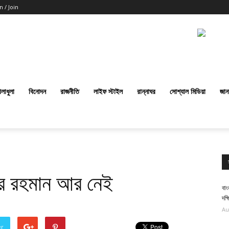
n / Join
েলাধুলা
বিনোদন
রাজনীতি
লাইফ স্টাইল
রান্নাঘর
সোশ্যাল মিডিয়া
জান
র রহমান আর নেই
বা
দক্
Au
er