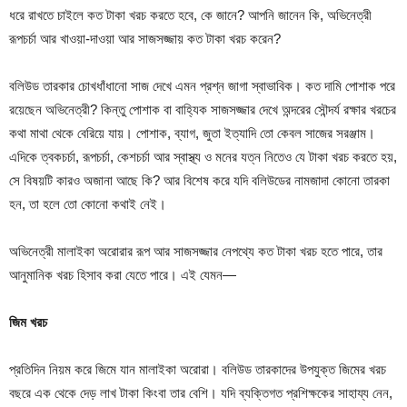
ধরে রাখতে চাইলে কত টাকা খরচ করতে হবে, কে জানে? আপনি জানেন কি, অভিনেত্রী
রূপচর্চা আর খাওয়া-দাওয়া আর সাজসজ্জায় কত টাকা খরচ করেন?
বলিউড তারকার চোখধাঁধানো সাজ দেখে এমন প্রশ্ন জাগা স্বাভাবিক। কত দামি পোশাক পরে
রয়েছেন অভিনেত্রী? কিন্তু পোশাক বা বাহ্যিক সাজসজ্জার দেখে অন্দরের সৌন্দর্য রক্ষার খরচের
কথা মাথা থেকে বেরিয়ে যায়। পোশাক, ব্যাগ, জুতা ইত্যাদি তো কেবল সাজের সরঞ্জাম।
এদিকে ত্বকচর্চা, রূপচর্চা, কেশচর্চা আর স্বাস্থ্য ও মনের যত্ন নিতেও যে টাকা খরচ করতে হয়,
সে বিষয়টি কারও অজানা আছে কি? আর বিশেষ করে যদি বলিউডের নামজাদা কোনো তারকা
হন, তা হলে তো কোনো কথাই নেই।
অভিনেত্রী মালাইকা অরোরার রূপ আর সাজসজ্জার নেপথ্যে কত টাকা খরচ হতে পারে, তার
আনুমানিক খরচ হিসাব করা যেতে পারে। এই যেমন—
জিম খরচ
প্রতিদিন নিয়ম করে জিমে যান মালাইকা অরোরা। বলিউড তারকাদের উপযুক্ত জিমের খরচ
বছরে এক থেকে দেড় লাখ টাকা কিংবা তার বেশি। যদি ব্যক্তিগত প্রশিক্ষকের সাহায্য নেন,