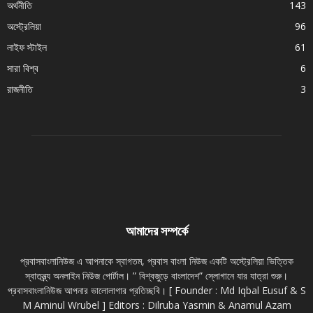
অর্থনীতি
143
অস্ট্রেলিয়া
96
লাইফ স্টাইল
61
সারা বিশ্ব
6
রাজনীতি
3
আমাদের সম্পর্কে
প্রবাসবাংলানিউজ এ আপনাকে স্বাগতম, প্রবাস বাংলা নিউজ একটি অস্ট্রেলিয়া ভিত্তিক
স্বাতন্ত্র্য অনলাইন নিউজ পোর্টাল। ” বিশ্বজুড়ে বাংলাদেশ” স্লোগানে যার যাত্রা শুরু।
প্রবাসবাংলানিউজ আপনার ভালোলাগার প্রতিচ্ছবি। [ Founder : Md Iqbal Eusuf & S
M Aminul Wrubel ] Editors : Dilruba Yasmin & Anamul Azam