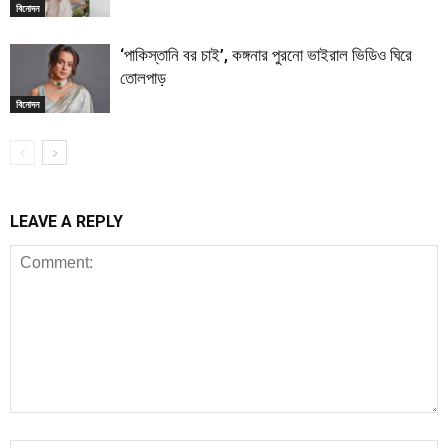
বিনোদন
‘পাকিস্তানি বর চাই’, কঙ্গনার পুরনো ভাইরাল ভিডিও ঘিরে
তোলপাড়
বিনোদন
LEAVE A REPLY